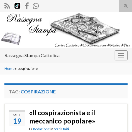
Atti
il
Search for:
mod
di
rice
Rassegna Stampa Cattolica
Attiv
la
Home
»
cospirazione
navig
TAG:
COSPIRAZIONE
«Il cospirazionista e il
OTT
19
meccanico popolare»
Di
Redazione
in
Stati Uniti