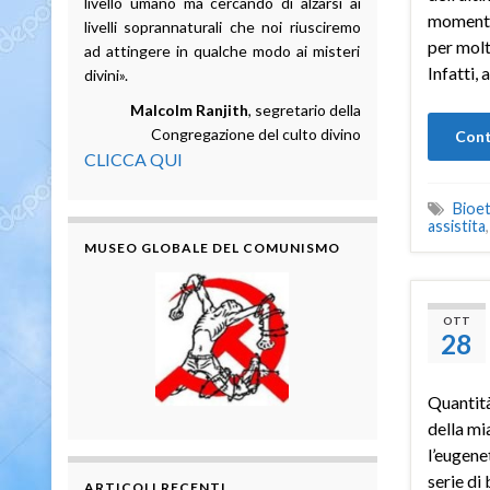
livello umano ma cercando di alzarsi ai
momento
livelli soprannaturali che noi riusciremo
per molt
ad attingere in qualche modo ai misteri
Infatti,
divini».
Malcolm Ranjith
, segretario della
Congregazione del culto divino
Cont
CLICCA QUI
Bioet
assistita
MUSEO GLOBALE DEL COMUNISMO
OTT
28
Quantità
della mi
l’eugenet
serie di
ARTICOLI RECENTI