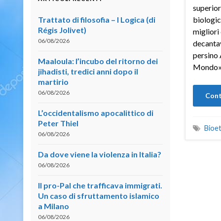
superior
Trattato di filosofia – I Logica (di
biologic
Régis Jolivet)
migliori 
06/08/2026
decantav
persino 
Maaloula: l’incubo del ritorno dei
Mondo»
jihadisti, tredici anni dopo il
martirio
06/08/2026
Cont
L’occidentalismo apocalittico di
Peter Thiel
Bioet
06/08/2026
Da dove viene la violenza in Italia?
06/08/2026
Il pro-Pal che trafficava immigrati.
Un caso di sfruttamento islamico
a Milano
06/08/2026