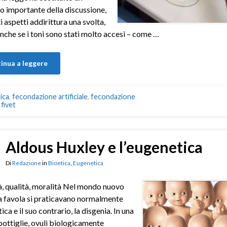
 importante della discussione,
i aspetti addirittura una svolta,
 anche se i toni sono stati molto accesi – come …
inua a leggere
ica
,
fecondazione artificiale
,
fecondazione
,
fivet
Aldous Huxley e l’eugenetica
Di
Redazione
in
Bioetica
,
Eugenetica
, qualità, moralità Nel mondo nuovo
a favola si praticavano normalmente
ica e il suo contrario, la disgenia. In una
 bottiglie, ovuli biologicamente