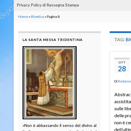
Privacy Policy di Rassegna Stampa
Home
»
Bioetica
»
Pagina 8
TAG:
B
LA SANTA MESSA TRIDENTINA
OTT
28
Di
Redazio
Abstract
assistita
sulle lib
delle pr
non è ce
«Non è abbassando il senso del divino al
dell’ult