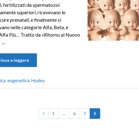
i, fertilizzati da spermatozoi
amente superiori, ricevevano le
cure prenatali, e finalmente si
ano nelle categorie Alfa, Beta, e
Alfa Più… Tratto da «Ritorno al Nuovo
 …
inua a leggere
ica
,
eugenetica
,
Huxley
1
…
6
7
8