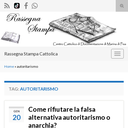
Atti
il
Search for:
mod
di
rice
Rassegna Stampa Cattolica
Attiv
la
Home
»
autoritarismo
navig
TAG:
AUTORITARISMO
Come rifiutare la falsa
GEN
20
alternativa autoritarismo o
anarchia?