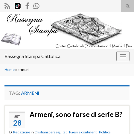
Atti
il
Search for:
mod
di
rice
Rassegna Stampa Cattolica
Attiv
la
Home
»
armeni
navig
TAG:
ARMENI
Armeni, sono forse di serie B?
SET
28
Di
Redazione
in
Cristiani perseguitati
,
Paesi e continenti
,
Politica