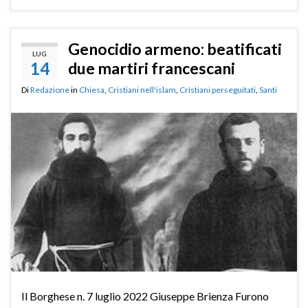
Genocidio armeno: beatificati
LUG
14
due martiri francescani
Di
Redazione
in
Chiesa
,
Cristiani nell'islam
,
Cristiani perseguitati
,
Santi
Il Borghese n. 7 luglio 2022 Giuseppe Brienza Furono