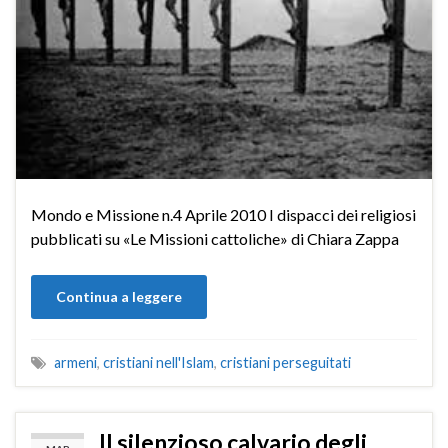
Mondo e Missione n.4 Aprile 2010 I dispacci dei religiosi
pubblicati su «Le Missioni cattoliche» di Chiara Zappa
Continua a leggere
armeni
,
cristiani nell'Islam
,
cristiani perseguitati
Il silenzioso calvario degli