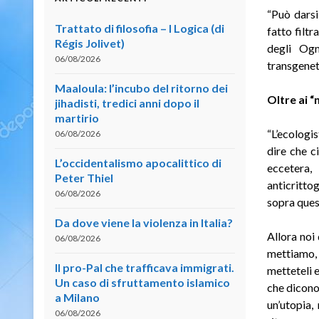
“Può darsi
Trattato di filosofia – I Logica (di
fatto filt
Régis Jolivet)
degli Ogm
06/08/2026
transgeneti
Maaloula: l’incubo del ritorno dei
Oltre ai 
jihadisti, tredici anni dopo il
martirio
“L’ecologi
06/08/2026
dire che c
L’occidentalismo apocalittico di
eccetera,
Peter Thiel
anticrittog
06/08/2026
sopra quest
Da dove viene la violenza in Italia?
Allora noi
06/08/2026
mettiamo,
Il pro-Pal che trafficava immigrati.
metteteli 
Un caso di sfruttamento islamico
che dicono
a Milano
un’utopia,
06/08/2026