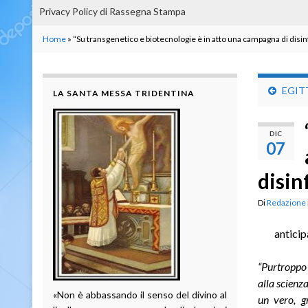
Privacy Policy di Rassegna Stampa
Home
»
“Su transgenetico e biotecnologie è in atto una campagna di dis
EGITT
LA SANTA MESSA TRIDENTINA
DIC
07
disin
Di
Redazione
anticip
“Purtroppo 
alla scienz
«Non è abbassando il senso del divino al
un vero, g