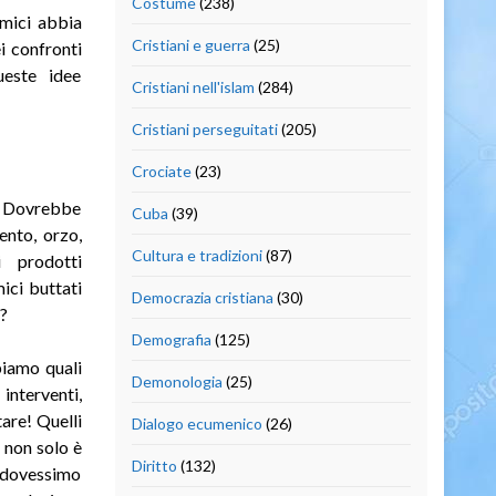
Costume
(238)
imici abbia
Cristiani e guerra
(25)
i confronti
ueste idee
Cristiani nell'islam
(284)
Cristiani perseguitati
(205)
Crociate
(23)
a. Dovrebbe
Cuba
(39)
ento, orzo,
Cultura e tradizioni
(87)
i prodotti
mici buttati
Democrazia cristiana
(30)
?
Demografia
(125)
piamo quali
Demonologia
(25)
nterventi,
are! Quelli
Dialogo ecumenico
(26)
 non solo è
Diritto
(132)
e dovessimo