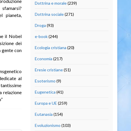
 produzione
Dottrina e morale
(239)
 sfamarsi?
Dottrina sociale
(271)
l pianeta,
Droga
(93)
ne il Nobel
e-book
(244)
sizione dei
Ecologia cristiana
(20)
a gente con
Economia
(217)
Eresie cristiane
(51)
ansgenetico
dedicate al
Esoterismo
(9)
 tantissime
la relazione
Eugenetica
(41)
o”
Europa e UE
(259)
Eutanasia
(154)
Evoluzionismo
(103)