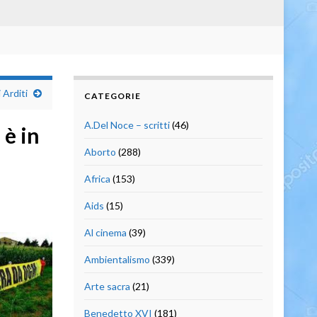
 Arditi
CATEGORIE
A.Del Noce – scritti
(46)
 è in
Aborto
(288)
Africa
(153)
Aids
(15)
Al cinema
(39)
Ambientalismo
(339)
Arte sacra
(21)
Benedetto XVI
(181)