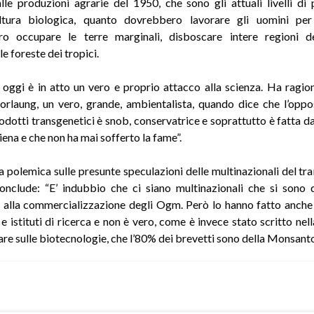
alle produzioni agrarie del 1950, che sono gli attuali livelli di
coltura biologica, quanto dovrebbero lavorare gli uomini per
o occupare le terre marginali, disboscare intere regioni de
e foreste dei tropici.
oggi è in atto un vero e proprio attacco alla scienza. Ha ragio
laung, un vero, grande, ambientalista, quando dice che l’oppo
rodotti transgenetici è snob, conservatrice e soprattutto è fatta d
iena e che non ha mai sofferto la fame”.
a polemica sulle presunte speculazioni delle multinazionali del tr
onclude: “E’ indubbio che ci siano multinazionali che si sono 
 alla commercializzazione degli Ogm. Però lo hanno fatto anche
e istituti di ricerca e non è vero, come è invece stato scritto nel
re sulle biotecnologie, che l’80% dei brevetti sono della Monsant