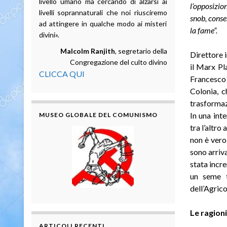
livello umano ma cercando di alzarsi ai
l’opposizio
livelli soprannaturali che noi riusciremo
snob, conse
ad attingere in qualche modo ai misteri
la fame”.
divini».
Malcolm Ranjith
, segretario della
Direttore i
Congregazione del culto divino
il Marx Pla
CLICCA QUI
Francesco 
Colonia, c
trasformaz
In una int
MUSEO GLOBALE DEL COMUNISMO
tra l’altr
non è vero
sono arriva
stata incr
un seme t
dell’Agrico
Le ragioni
ARTICOLI RECENTI