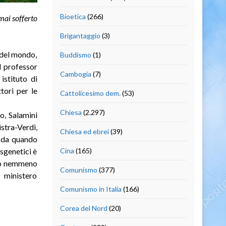
Bioetica
(266)
mai sofferto
Brigantaggio
(3)
a del mondo,
Buddismo
(1)
il professor
Cambogia
(7)
istituto di
tori per le
Cattolicesimo dem.
(53)
Chiesa
(2.297)
o, Salamini
stra-Verdi,
Chiesa ed ebrei
(39)
, da quando
nsgenetici è
Cina
(165)
ato nemmeno
Comunismo
(377)
 ministero
Comunismo in Italia
(166)
Corea del Nord
(20)