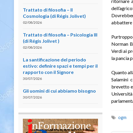
ritornare 
dell’agri
Trattato di filosofia – II
Dovrebber
Cosmologia (di Régis Jolivet)
abbattere l
02/08/2026
Trattato di filosofia – Psicologia III
Purtroppo 
(di Régis Jolivet )
Norman Bor
02/08/2026
Verdi ai p
la pancia p
La santificazione del periodo
estivo: definire spazi e tempi per il
rapporto con il Signore
Quanto all
30/07/2026
Salamini c
brevetto e
Gli uomini di cui abbiamo bisogno
Università 
30/07/2026
parlamenta
ogm