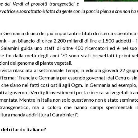
ne dei Verdi ai prodotti transgenetici è
rvatrice e soprattutto è fatta da gente con la pancia piena e che non ha 
n Germania di uno dei più importanti istituti di ricerca scientific
nk – un bilancio di circa 2.200 miliardi di lire e 1.500 addetti – 
Salamini guida uno staff di oltre 400 ricercatori ed è nel suo 
he fin dalla metà degli anni ’70 sono stati brevettati i primi vet
ioni del genoma di piante vegetali.
ervista rilasciata al settimanale Tempi, in edicola giovedì 22 giugn
o afferma: “Francia e Germania pur essendo governati dal Centro-sini
 che siano nei fatti così ostili agli Ogm. In Germania ad esempio
ti al governo i Verdi gli investimenti per la ricerca sui vegetali tra
ementata. Mentre in Italia non solo quest’anno non è stato semin
ransgenetico, ma a coloro che hanno campi sperimentali il
ltura manda addirittura i Carabinieri”.
 del ritardo italiano?