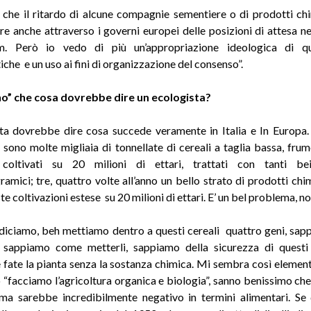
 che il ritardo di alcune compagnie sementiere o di prodotti ch
rare anche attraverso i governi europei delle posizioni di attesa ne
. Però io vedo di più un’appropriazione ideologica di q
che e un uso ai fini di organizzazione del consenso”.
“no” che cosa dovrebbe dire un ecologista?
sta dovrebbe dire cosa succede veramente in Italia e In Europ
i sono molte migliaia di tonnellate di cereali a taglia bassa, frum
 coltivati su 20 milioni di ettari, trattati con tanti be
ramici; tre, quattro volte all’anno un bello strato di prodotti chi
e coltivazioni estese su 20 milioni di ettari. E’ un bel problema, no
 diciamo, beh mettiamo dentro a questi cereali quattro geni, sap
 sappiamo come metterli, sappiamo della sicurezza di questi i
e fate la pianta senza la sostanza chimica. Mi sembra così element
 “facciamo l’agricoltura organica e biologia”, sanno benissimo che
 ma sarebbe incredibilmente negativo in termini alimentari. S