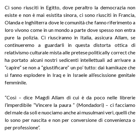
Ci sono riusciti in Egitto, dove peraltro la democrazia non
esiste e non è mai esistita sinora, ci sono riusciti in Francia,
Olanda e Inghilterra dove le comunità che fanno riferimento a
loro vivono come in un mondo a parte dove spesso non entra
pure la polizia. Ci riusciranno in Italia, assicura Allam, se
continueremo a guardarli in questa distorta ottica di
relativismo culturale mista alle pretese politically correct che
ha portato alcuni nostri sedicenti intellettuali ad arrivare a
“capire” se non a “giustificare” un po’ tutto: dai kamikaze che
si fanno esplodere in Iraq e in Israele all’escissione genitale
femminile.
“Così – dice Magdi Allam di cui è da poco nelle librerie
l’imperdibile “Vincere la paura “ (Mondadori) – ci facciamo
del male da soli e nuociamo anche ai musulmani veri, quelli che
lo sono per nascita e non per conversione di convenienza o
per professione”.