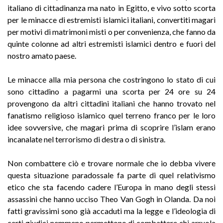
italiano di cittadinanza ma nato in Egitto, e vivo sotto scorta
per le minacce di estremisti islamici italiani, convertiti magari
per motivi di matrimoni misti o per convenienza, che fanno da
quinte colonne ad altri estremisti islamici dentro e fuori del
nostro amato paese.
Le minacce alla mia persona che costringono lo stato di cui
sono cittadino a pagarmi una scorta per 24 ore su 24
provengono da altri cittadini italiani che hanno trovato nel
fanatismo religioso islamico quel terreno franco per le loro
idee sovversive, che magari prima di scoprire l’islam erano
incanalate nel terrorismo di destra o di sinistra.
Non combattere ciò e trovare normale che io debba vivere
questa situazione paradossale fa parte di quel relativismo
etico che sta facendo cadere l’Europa in mano degli stessi
assassini che hanno ucciso Theo Van Gogh in Olanda. Da noi
fatti gravissimi sono già accaduti ma la legge e l’ideologia di
certi giudici nemmeno permettono di combattere chi arruola