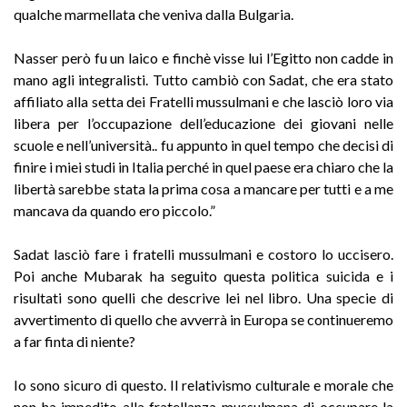
qualche marmellata che veniva dalla Bulgaria.
Nasser però fu un laico e finchè visse lui l’Egitto non cadde in
mano agli integralisti. Tutto cambiò con Sadat, che era stato
affiliato alla setta dei Fratelli mussulmani e che lasciò loro via
libera per l’occupazione dell’educazione dei giovani nelle
scuole e nell’università.. fu appunto in quel tempo che decisi di
finire i miei studi in Italia perché in quel paese era chiaro che la
libertà sarebbe stata la prima cosa a mancare per tutti e a me
mancava da quando ero piccolo.”
Sadat lasciò fare i fratelli mussulmani e costoro lo uccisero.
Poi anche Mubarak ha seguito questa politica suicida e i
risultati sono quelli che descrive lei nel libro. Una specie di
avvertimento di quello che avverrà in Europa se continueremo
a far finta di niente?
Io sono sicuro di questo. Il relativismo culturale e morale che
non ha impedito alla fratellanza mussulmana di occupare la