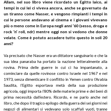
Allam, nel suo libro viene ricordato un Egitto laico, ai
tempi in cui lei ci viveva ancora, anche se governato da
un tiranno come Nasser, e vengono rimpianti i tempi in
cui le persone andavano al cinema e i giovani vivevano
più o meno come in Europa negli anni ’60 (sesso, droga e
rock ‘n’ roll, ndr) mentre oggi non si vedono che donne
velate. Come è potuto accadere tutto questo in soli 20
anni?
Va precisato che Nasser era un dittatore sanguinario e che la
sua idea panaraba ha portato la nazione letteralmente alla
rovina. Prima delle guerre in cui ci ha impantanato, a
cominciare da quelle rovinose contro Israele nel 1967 e nel
1973, senza dimenticare il conflitto in Yemen contro l’Arabia
Saudita, l’Egitto esportava metà della sua produzione
agricola, oggi importa l’80% delle materie prime e dei beni di
prima necessità dall’estero. Ricordo, e ne parlo anche nel
libro, che dopo il tragico epilogo della guerra dei sei giorni nei
negozi di alimentari si vedevano solo scaffali vuoti, tranne