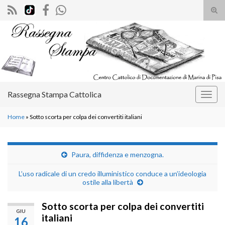
Atti
il
Search for:
mod
di
rice
Rassegna Stampa Cattolica
Attiv
la
Home
»
Sotto scorta per colpa dei convertiti italiani
navig
Paura, diffidenza e menzogna.
L’uso radicale di un credo illuministico conduce a un’ideologia
ostile alla libertà
Sotto scorta per colpa dei convertiti
GIU
italiani
16