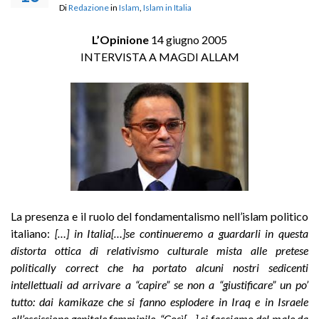
Di
Redazione
in
Islam
,
Islam in Italia
L’Opinione
14 giugno 2005
INTERVISTA A MAGDI ALLAM
La presenza e il ruolo del fondamentalismo nell’islam politico
italiano:
[…] in Italia[…]se continueremo a guardarli in questa
distorta ottica di relativismo culturale mista alle pretese
politically correct che ha portato alcuni nostri sedicenti
intellettuali ad arrivare a “capire” se non a “giustificare” un po’
tutto: dai kamikaze che si fanno esplodere in Iraq e in Israele
all’escissione genitale femminile. “Così[…] ci facciamo del male da