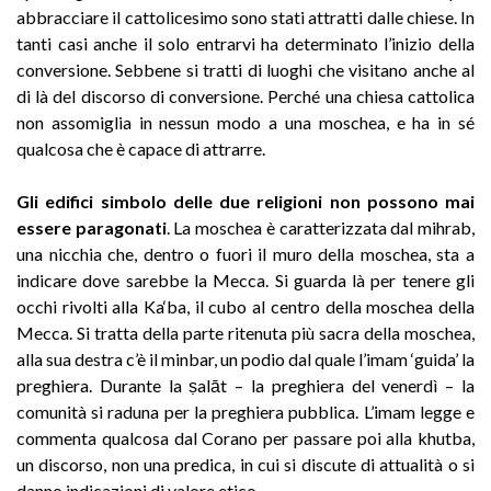
abbracciare il cattolicesimo sono stati attratti dalle chiese. In
tanti casi anche il solo entrarvi ha determinato l’inizio della
conversione. Sebbene si tratti di luoghi che visitano anche al
di là del discorso di conversione. Perché una chiesa cattolica
non assomiglia in nessun modo a una moschea, e ha in sé
qualcosa che è capace di attrarre.
Gli edifici simbolo delle due religioni non possono mai
essere paragonati
. La moschea è caratterizzata dal mihrab,
una nicchia che, dentro o fuori il muro della moschea, sta a
indicare dove sarebbe la Mecca. Si guarda là per tenere gli
occhi rivolti alla Ka‘ba, il cubo al centro della moschea della
Mecca. Si tratta della parte ritenuta più sacra della moschea,
alla sua destra c’è il minbar, un podio dal quale l’imam ‘guida’ la
preghiera. Durante la ṣalāt – la preghiera del venerdì – la
comunità si raduna per la preghiera pubblica. L’imam legge e
commenta qualcosa dal Corano per passare poi alla khutba,
un discorso, non una predica, in cui si discute di attualità o si
danno indicazioni di valore etico.