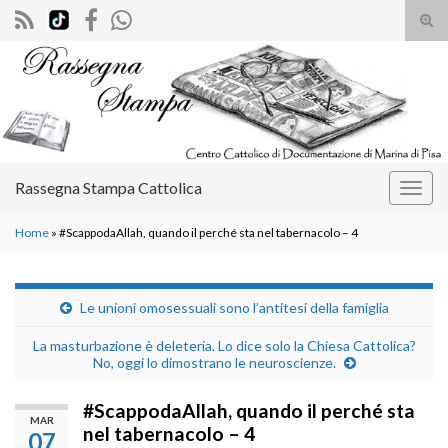
Atti
il
Search for:
mod
di
rice
Rassegna Stampa Cattolica
Attiv
la
Home
»
#ScappodaAllah, quando il perché sta nel tabernacolo – 4
navig
Le unioni omosessuali sono l’antitesi della famiglia
La masturbazione è deleteria. Lo dice solo la Chiesa Cattolica?
No, oggi lo dimostrano le neuroscienze.
#ScappodaAllah, quando il perché sta
MAR
nel tabernacolo – 4
07