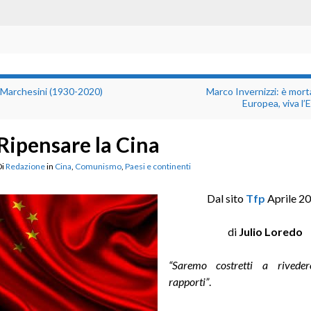
 Marchesini (1930-2020)
Marco Invernizzi: è mort
Europea, viva l’
Ripensare la Cina
Di
Redazione
in
Cina
,
Comunismo
,
Paesi e continenti
Dal sito
Tfp
Aprile 2
di
Julio Loredo
“Saremo costretti a riveder
rapporti”
.