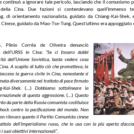
e continuò a ignorare tale pericolo, lasciando che il comunismo p
 della Cina. Due fazioni si contendevano quell’immenso terr
, di orientamento nazionalista, guidato da Chiang-Kai-Shek, e
Cinese, guidato da Mao-Tse-Tung. Quest’ultimo era appoggiato 
, Plinio Corrêa de Oliveira denunciò
za dell’URSS in Cina:
“Se ci fossero dubbi
erità dell’Unione Sovietica, basta vedere cosa
Cina. A scapito di tutto ciò che prometteva, la
iacceso la guerra civile in Cina, nonostante si
nata diversamente nel trattato di pace firmato
-Kai-Shek.
(…)
Dobbiamo sottolineare la
ernazionale di questa aggressione.
(…)
Questo
to da parte della Russia comunista costituisce
hock contro la pacificazione del mondo. Non
n rilevare quanto il Partito Comunista cinese
attolo dell’imperialismo russo, che lo usa con la più aperta sfacci
i suoi obiettivi internazionali”
.