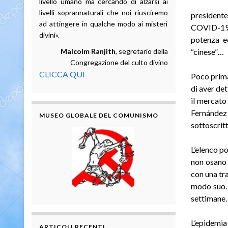
livello umano ma cercando di alzarsi ai
livelli soprannaturali che noi riusciremo
presidente
ad attingere in qualche modo ai misteri
COVID-19. 
divini».
potenza ec
Malcolm Ranjith
, segretario della
“cinese”…
Congregazione del culto divino
CLICCA QUI
Poco prima
di aver de
il mercato
Fernández
MUSEO GLOBALE DEL COMUNISMO
sottoscrit
L’elenco p
non osano
con una tra
modo suo. 
settimane.
L’epidemi
ARTICOLI RECENTI