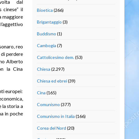
volta dal
 cinese” il
Bioetica
(266)
la maggiore
Brigantaggio
(3)
l’aggettivo
Buddismo
(1)
Cambogia
(7)
sonaro, reo
 di perdere
Cattolicesimo dem.
(53)
ino Alberto
on la Cina
Chiesa
(2.297)
Chiesa ed ebrei
(39)
ti europei:
Cina
(165)
economica,
Comunismo
(377)
 la storia a
na in poche
Comunismo in Italia
(166)
Corea del Nord
(20)