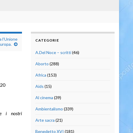
a l’Unione
CATEGORIE
Europa.
A.Del Noce – scritti
(46)
Aborto
(288)
Africa
(153)
020
Aids
(15)
Al cinema
(39)
Ambientalismo
(339)
e i nostri
Arte sacra
(21)
Benedetto XVI
(181)