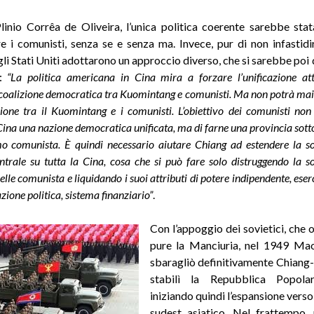
inio Corrêa de Oliveira, l’unica politica coerente sarebbe stat
e i comunisti, senza se e senza ma. Invece, pur di non infastidi
 gli Stati Uniti adottarono un approccio diverso, che si sarebbe poi
o:
“La politica americana in Cina mira a forzare l’unificazione at
coalizione democratica tra Kuomintang e comunisti. Ma non potrà mai
ione tra il Kuomintang e i comunisti. L’obiettivo dei comunisti non
Cina una nazione democratica unificata, ma di farne una provincia sotto 
smo comunista. È quindi necessario aiutare Chiang ad estendere la so
trale su tutta la Cina, cosa che si può fare solo distruggendo la s
lle comunista e liquidando i suoi attributi di potere indipendente, eserc
ione politica, sistema finanziario”
.
Con l’appoggio dei sovietici, che
pure la Manciuria, nel 1949 Ma
sbaragliò definitivamente Chiang
stabilì la Repubblica Popola
iniziando quindi l’espansione verso i
sudest asiatico. Nel frattempo,