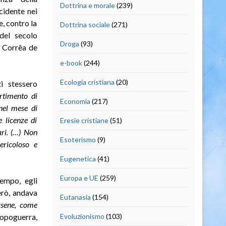
Dottrina e morale
(239)
ccidente nei
, contro la
Dottrina sociale
(271)
 del secolo
Droga
(93)
io Corrêa de
e-book
(244)
Ecologia cristiana
(20)
i stessero
artimento di
Economia
(217)
nel mese di
 licenze di
Eresie cristiane
(51)
ri. (…) Non
Esoterismo
(9)
ericoloso e
Eugenetica
(41)
Europa e UE
(259)
empo, egli
erò, andava
Eutanasia
(154)
rsene, come
opoguerra,
Evoluzionismo
(103)