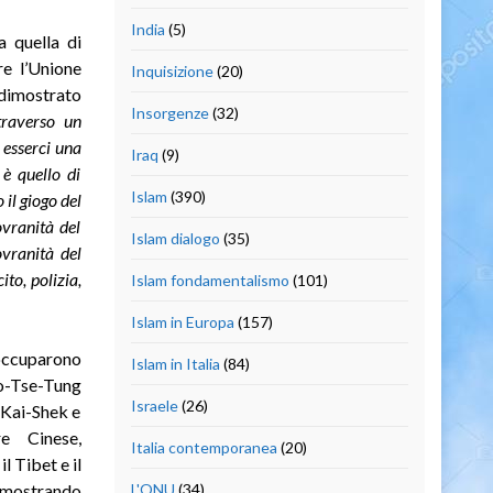
India
(5)
a quella di
re l’Unione
Inquisizione
(20)
 dimostrato
Insorgenze
(32)
traverso un
 esserci una
Iraq
(9)
 è quello di
Islam
(390)
il giogo del
vranità del
Islam dialogo
(35)
ovranità del
ito, polizia,
Islam fondamentalismo
(101)
Islam in Europa
(157)
 occuparono
Islam in Italia
(84)
o-Tse-Tung
Israele
(26)
-Kai-Shek e
re Cinese,
Italia contemporanea
(20)
l Tibet e il
 mostrando
L'ONU
(34)