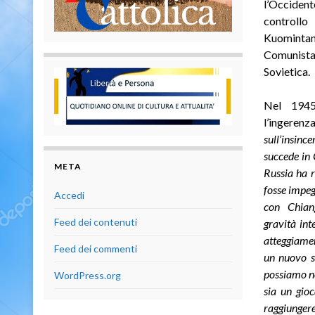
l’Occident
controllo
Kuomintang
Comunista 
Sovietica.
Nel 1945
l’ingeren
sull’insinc
succede in 
META
Russia ha r
fosse impeg
Accedi
con Chiang
Feed dei contenuti
gravità int
atteggiamen
Feed dei commenti
un nuovo s
possiamo no
WordPress.org
sia un gioc
raggiungere 