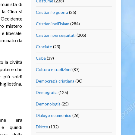
Costume
(238)
omunista di
 la Cina si
Cristiani e guerra
(25)
n Occidente
Cristiani nell'islam
(284)
ro mistero
e liberale,
Cristiani perseguitati
(205)
dominato da
Crociate
(23)
Cuba
(39)
o la civiltà
 potere che
Cultura e tradizioni
(87)
 più soldi
Democrazia cristiana
(30)
igliottina.
Demografia
(125)
Demonologia
(25)
Dialogo ecumenico
(26)
ione era
 e quindi
Diritto
(132)
enza della