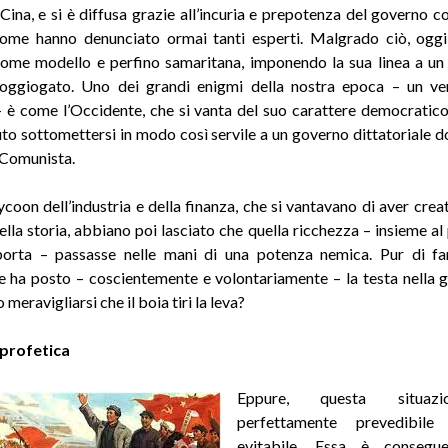
 Cina, e si è diffusa grazie all’incuria e prepotenza del governo c
ome hanno denunciato ormai tanti esperti. Malgrado ciò, oggi
ome modello e perfino samaritana, imponendo la sua linea a u
oggiogato. Uno dei grandi enigmi della nostra epoca – un ve
 – è come l’Occidente, che si vanta del suo carattere democratico 
to sottomettersi in modo così servile a un governo dittatoriale 
 Comunista.
coon dell’industria e della finanza, che si vantavano di aver creat
della storia, abbiano poi lasciato che quella ricchezza – insieme al
orta – passasse nelle mani di una potenza nemica. Pur di far
e ha posto – coscientemente e volontariamente – la testa nella gh
meravigliarsi che il boia tiri la leva?
profetica
Eppure, questa situaz
perfettamente prevedibile
evitabile. Essa è consegu