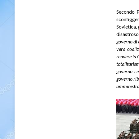
Secondo Pl
sconfigger
Sovietica,
disastros
governo di 
vera coaliz
rendere la 
totalitari
governo cen
governo ribe
amministraz