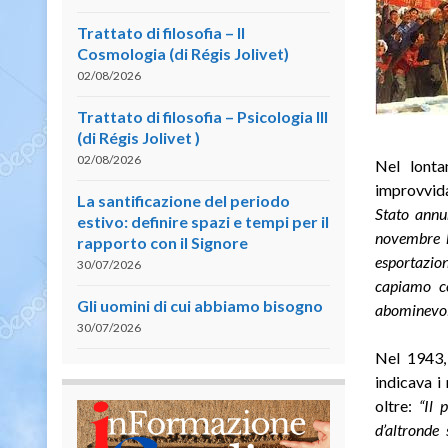
Trattato di filosofia – II
Cosmologia (di Régis Jolivet)
02/08/2026
Trattato di filosofia – Psicologia III
(di Régis Jolivet )
02/08/2026
Nel lonta
improvvida
La santificazione del periodo
Stato annu
estivo: definire spazi e tempi per il
novembre h
rapporto con il Signore
esportazio
30/07/2026
capiamo co
Gli uomini di cui abbiamo bisogno
abominevole
30/07/2026
Nel 1943,
indicava i
oltre:
“Il 
d’altronde 