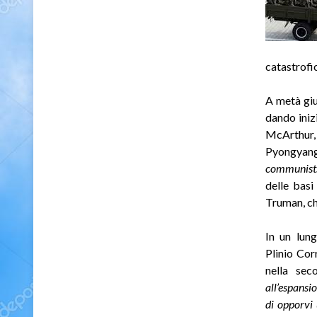
catastrofi
A metà giu
dando iniz
McArthur,
Pyongyang
communist
delle basi
Truman, ch
In un lun
Plinio Cor
nella sec
all’espansi
di opporvi 