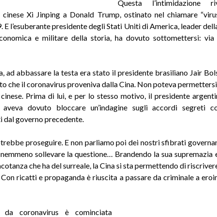
Questa l’intimidazione ri
 cinese Xi Jinping a Donald Trump, ostinato nel chiamare “virus
E l’esuberante presidente degli Stati Uniti di America, leader del
onomica e militare della storia, ha dovuto sottomettersi: via 
, ad abbassare la testa era stato il presidente brasiliano Jair Bol
tto che il coronavirus proveniva dalla Cina. Non poteva permettersi
 cinese. Prima di lui, e per lo stesso motivo, il presidente argent
 aveva dovuto bloccare un’indagine sugli accordi segreti c
ti dal governo precedente.
otrebbe proseguire. E non parliamo poi dei nostri sfibrati governan
 nemmeno sollevare la questione… Brandendo la sua supremazia 
cotanza che ha del surreale, la Cina si sta permettendo di riscrivere
Con ricatti e propaganda è riuscita a passare da criminale a eroi
a da coronavirus è cominciata