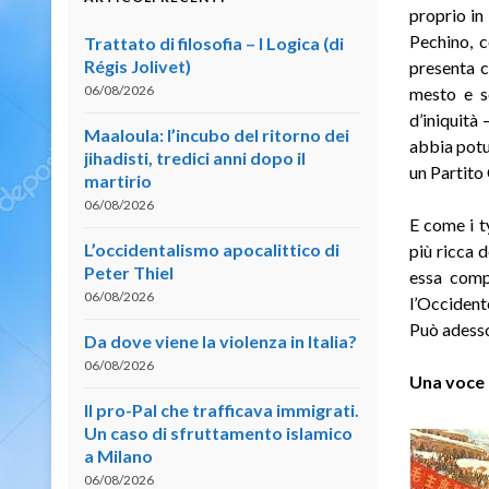
proprio in
Pechino, c
Trattato di filosofia – I Logica (di
Régis Jolivet)
presenta c
06/08/2026
mesto e s
d’iniquità
Maaloula: l’incubo del ritorno dei
abbia potu
jihadisti, tredici anni dopo il
un Partito
martirio
06/08/2026
E come i ty
L’occidentalismo apocalittico di
più ricca 
Peter Thiel
essa comp
06/08/2026
l’Occident
Può adesso 
Da dove viene la violenza in Italia?
06/08/2026
Una voce 
Il pro-Pal che trafficava immigrati.
Un caso di sfruttamento islamico
a Milano
06/08/2026