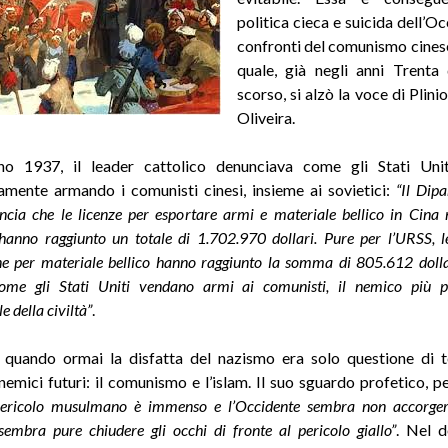
politica cieca e suicida dell’O
confronti del comunismo cinese
quale, già negli anni Trenta
scorso, si alzò la voce di Plin
Oliveira.
no 1937, il leader cattolico denunciava come gli Stati Unit
mente armando i comunisti cinesi, insieme ai sovietici:
“Il Dip
ncia che le licenze per esportare armi e materiale bellico in Cina 
anno raggiunto un totale di 1.702.970 dollari. Pure per l’URSS, le
ne per materiale bellico hanno raggiunto la somma di 805.612 dolla
me gli Stati Uniti vendano armi ai comunisti, il nemico più p
 della civiltà”
.
 quando ormai la disfatta del nazismo era solo questione di t
 nemici futuri: il comunismo e l’islam. Il suo sguardo profetico, p
pericolo musulmano è immenso e l’Occidente sembra non accorge
sembra pure chiudere gli occhi di fronte al pericolo giallo”
. Nel d