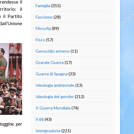
rendesse il
Famiglia
(355)
itorio: il
 il Partito
Fascismo
(28)
dall’Unione
Filosofia
(89)
Fisco
(57)
Genocidio armeno
(11)
Grande Guerra
(17)
Guerra di Spagna
(33)
Ideologia ambientale
(13)
Ideologia del gender
(212)
II Guerra Mondiale
(74)
Il 68
(43)
ataggine per
Immigrazione
(221)