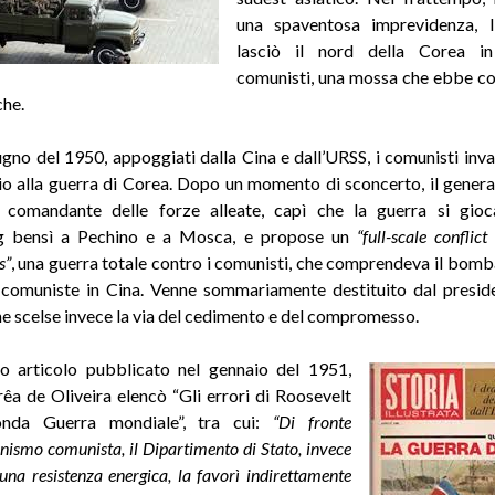
una spaventosa imprevidenza, l
lasciò il nord della Corea i
comunisti, una mossa che ebbe c
che.
gno del 1950, appoggiati dalla Cina e dall’URSS, i comunisti invas
io alla guerra di Corea. Dopo un momento di sconcerto, il gener
 comandante delle forze alleate, capì che la guerra si gio
 bensì a Pechino e a Mosca, e propose un
“full-scale conflict
s”
, una guerra totale contro i comunisti, che comprendeva il bo
 comuniste in Cina. Venne sommariamente destituito dal presi
e scelse invece la via del cedimento e del compromesso.
go articolo pubblicato nel gennaio del 1951,
rêa de Oliveira elencò “Gli errori di Roosevelt
onda Guerra mondiale”, tra cui:
“Di fronte
onismo comunista, il Dipartimento di Stato, invece
una resistenza energica, la favorì indirettamente