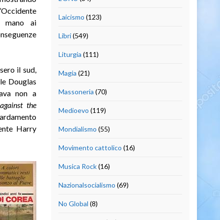
’Occidente
Laicismo
(123)
n mano ai
onseguenze
Libri
(549)
Liturgia
(111)
ero il sud,
Magia
(21)
ale Douglas
Massoneria
(70)
cava non a
 against the
Medioevo
(119)
mbardamento
dente Harry
Mondialismo
(55)
Movimento cattolico
(16)
Musica Rock
(16)
Nazionalsocialismo
(69)
No Global
(8)