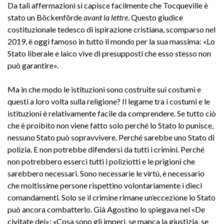
Da tali affermazioni si capisce facilmente che Tocqueville è
stato un Böckenförde
avant la lettre
. Questo giudice
costituzionale tedesco di ispirazione cristiana, scomparso nel
2019, è oggi famoso in tutto il mondo per la sua massima: «Lo
Stato liberale e laico vive di presupposti che esso stesso non
può garantire».
Ma in che modo le istituzioni sono costruite sui costumi e
questi a loro volta sulla religione? Il legame tra i costumi e le
istituzioni è relativamente facile da comprendere. Se tutto ciò
che è proibito non viene fatto solo perché lo Stato lo punisce,
nessuno Stato può sopravvivere. Perché sarebbe uno Stato di
polizia. E non potrebbe difendersi da tutti i crimini. Perché
non potrebbero esserci tutti i poliziotti e le prigioni che
sarebbero necessari. Sono necessarie le virtù, è necessario
che moltissime persone rispettino volontariamente i dieci
comandamenti. Solo se il crimine rimane un’eccezione lo Stato
può ancora combatterlo. Già Agostino lo spiegava nel «De
civitate dei»: «Cosa sono gli imperi, se manca la giustizia, se