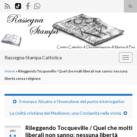
Atti
il
Search for:
mod
di
rice
Rassegna Stampa Cattolica
Attiv
la
Home
»
Rileggendo Tocqueville / Quel che molti liberali non sanno: nessuna
navig
libertà senza religione
Il monaco Alcuino e l’invenzione del punto interrogativo
La civiltà cristiana del Medioevo, una Cristianità nella storia
Rileggendo Tocqueville / Quel che molti
GIU
liberali non sanno: nessuna libertà