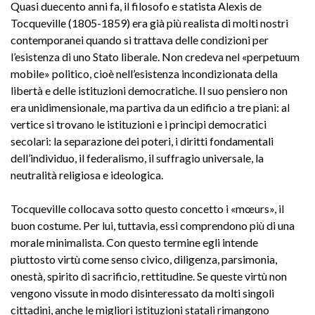
Quasi duecento anni fa, il filosofo e statista Alexis de
Tocqueville (1805-1859) era già più realista di molti nostri
contemporanei quando si trattava delle condizioni per
l’esistenza di uno Stato liberale. Non credeva nel «perpetuum
mobile» politico, cioè nell’esistenza incondizionata della
libertà e delle istituzioni democratiche. Il suo pensiero non
era unidimensionale, ma partiva da un edificio a tre piani: al
vertice si trovano le istituzioni e i principi democratici
secolari: la separazione dei poteri, i diritti fondamentali
dell’individuo, il federalismo, il suffragio universale, la
neutralità religiosa e ideologica.
Tocqueville collocava sotto questo concetto i «mœurs», il
buon costume. Per lui, tuttavia, essi comprendono più di una
morale minimalista. Con questo termine egli intende
piuttosto virtù come senso civico, diligenza, parsimonia,
onestà, spirito di sacrificio, rettitudine. Se queste virtù non
vengono vissute in modo disinteressato da molti singoli
cittadini, anche le migliori istituzioni statali rimangono