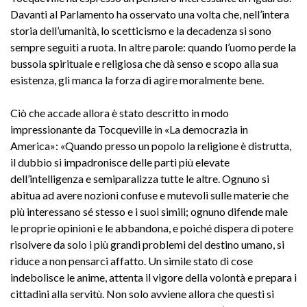
Davanti al Parlamento ha osservato una volta che, nell’intera
storia dell’umanità, lo scetticismo e la decadenza si sono
sempre seguiti a ruota. In altre parole: quando l’uomo perde la
bussola spirituale e religiosa che dà senso e scopo alla sua
esistenza, gli manca la forza di agire moralmente bene.
Ciò che accade allora è stato descritto in modo
impressionante da Tocqueville in «La democrazia in
America»: «Quando presso un popolo la religione è distrutta,
il dubbio si impadronisce delle parti più elevate
dell’intelligenza e semiparalizza tutte le altre. Ognuno si
abitua ad avere nozioni confuse e mutevoli sulle materie che
più interessano sé stesso e i suoi simili; ognuno difende male
le proprie opinioni e le abbandona, e poiché dispera di potere
risolvere da solo i più grandi problemi del destino umano, si
riduce a non pensarci affatto. Un simile stato di cose
indebolisce le anime, attenta il vigore della volontà e prepara i
cittadini alla servitù. Non solo avviene allora che questi si