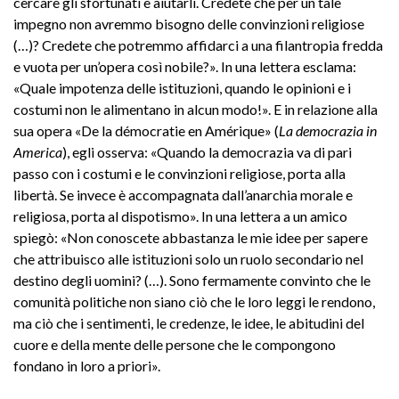
cercare gli sfortunati e aiutarli. Credete che per un tale
impegno non avremmo bisogno delle convinzioni religiose
(…)? Credete che potremmo affidarci a una filantropia fredda
e vuota per un’opera così nobile?». In una lettera esclama:
«Quale impotenza delle istituzioni, quando le opinioni e i
costumi non le alimentano in alcun modo!». E in relazione alla
sua opera «De la démocratie en Amérique» (
La democrazia in
America
), egli osserva: «Quando la democrazia va di pari
passo con i costumi e le convinzioni religiose, porta alla
libertà. Se invece è accompagnata dall’anarchia morale e
religiosa, porta al dispotismo». In una lettera a un amico
spiegò: «Non conoscete abbastanza le mie idee per sapere
che attribuisco alle istituzioni solo un ruolo secondario nel
destino degli uomini? (…). Sono fermamente convinto che le
comunità politiche non siano ciò che le loro leggi le rendono,
ma ciò che i sentimenti, le credenze, le idee, le abitudini del
cuore e della mente delle persone che le compongono
fondano in loro a priori».