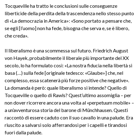
Tocqueville ha tratto le conclusioni sulle conseguenze
liberticide della perdita della trascendenza nello stesso punto
di «La democrazia in America»: «Sono portato a pensare che,
se egli [l’uomo] non ha fede, bisogna che serva e, se è libero,
che creda».
Il liberalismo è una scommessa sul futuro. Friedrich August
von Hayek, probabilmente il liberale più importante del XX
secolo, lo ha formulato così: «La nostra fiducia nella libertà si
basa (…) sulla fede [originale tedesco: «Glaube»] che, nel
complesso, essa scatenerà più forze positive che negative».
La domanda è però: quale liberalismo si intende? Quello di
Tocqueville o quello di Rawls? Quest’ultimo assomiglia – per
non dover ricorrere ancora una volta al «perpetuum mobile» –
a un’avventurosa storia del barone di Münchhausen. Questi
raccontò di essere caduto con il suo cavallo in una palude. Era
riuscito a salvarsi solo afferrandosi per i capelli e tirandosi
fuori dalla palude.