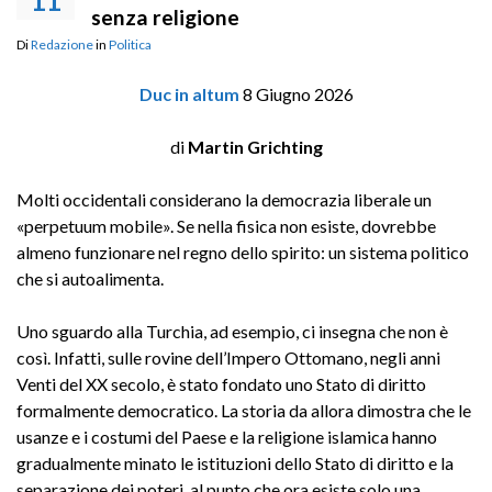
11
senza religione
Di
Redazione
in
Politica
Duc in altum
8 Giugno 2026
di
Martin Grichting
Molti occidentali considerano la democrazia liberale un
«perpetuum mobile». Se nella fisica non esiste, dovrebbe
almeno funzionare nel regno dello spirito: un sistema politico
che si autoalimenta.
Uno sguardo alla Turchia, ad esempio, ci insegna che non è
così. Infatti, sulle rovine dell’Impero Ottomano, negli anni
Venti del XX secolo, è stato fondato uno Stato di diritto
formalmente democratico. La storia da allora dimostra che le
usanze e i costumi del Paese e la religione islamica hanno
gradualmente minato le istituzioni dello Stato di diritto e la
separazione dei poteri, al punto che ora esiste solo una