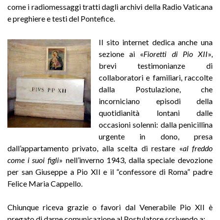
come i radiomessaggi tratti dagli archivi della Radio Vaticana
e preghiere e testi del Pontefice.
Il sito internet dedica anche una
sezione ai «
Fioretti di Pio XII
»,
brevi testimonianze di
collaboratori e familiari, raccolte
dalla Postulazione, che
incorniciano episodi della
quotidianità lontani dalle
occasioni solenni: dalla penicillina
urgente in dono, presa
dall’appartamento privato, alla scelta di restare «
al freddo
come i suoi figli
» nell’inverno 1943, dalla speciale devozione
per san Giuseppe a Pio XII e il “confessore di Roma” padre
Felice Maria Cappello.
Chiunque riceva grazie o favori dal Venerabile Pio XII è
pregato di darne comunicazione al Postulatore scrivendo a: