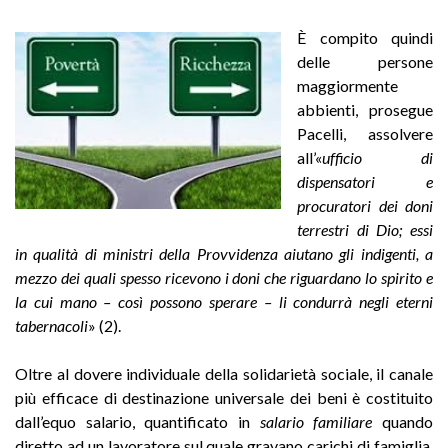
È compito quindi
delle persone
maggiormente
abbienti, prosegue
Pacelli, assolvere
all’«
ufficio di
dispensatori e
procuratori dei doni
terrestri di Dio; essi
in qualità di ministri della Provvidenza aiutano gli indigenti, a
mezzo dei quali spesso ricevono i doni che riguardano lo spirito e
la cui mano – così possono sperare – li condurrà negli eterni
tabernacoli
» (2).
Oltre al dovere individuale della solidarietà sociale, il canale
più efficace di destinazione universale dei beni è costituito
dall’equo salario, quantificato in
salario familiare
quando
diretto ad un lavoratore sul quale gravano carichi di famiglia.