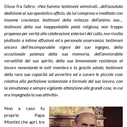
Disse fra l’altro: «
Noi fummo testimoni ammirati…dell’assoluta
dedizione al suo apostolico ufficio, da lui compreso e meditato con
insonne coscienza; testimoni della mitezza dell’animo suo…
testimoni della sua inappuntabile pietà religiosa, non troppo
propensa per verità alle celebrazioni esteriori del culto, ma rivolta
piuttosto a intime effusioni ed a personale osservanza; testimoni
ancora dell’incomparabile vigore del suo ingegno, della
eccezionale potenza della sua memoria, dell’ammirabile
versatilità del suo spirito, della sua fenomenale resistenza al
lavoro nonostante le esili membra e la gracile salute; testimoni
della rara sua capacità ad avvertire ed a curare le piccole cose
relative alla perfezione sostanziale e formale del suo lavoro, con
la simultanea e sempre vigilante attenzione alle grandi cose, in cui
era impegnata la sua attività
».
Non a caso fu
proprio Papa
Montini che aprì, tre