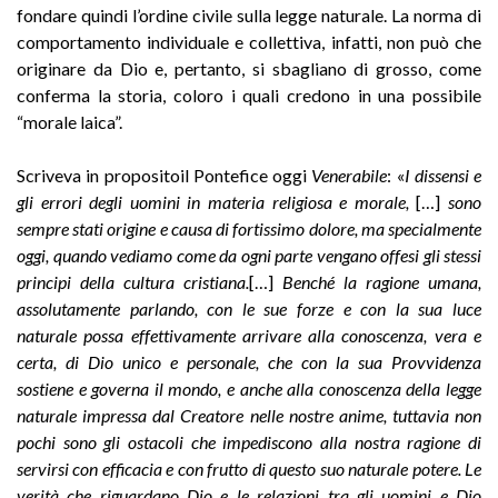
fondare quindi l’ordine civile sulla legge naturale. La norma di
comportamento individuale e collettiva, infatti, non può che
originare da Dio e, pertanto, si sbagliano di grosso, come
conferma la storia, coloro i quali credono in una possibile
“morale laica”.
Scriveva in propositoil Pontefice oggi
Venerabile
: «
I dissensi e
gli errori degli uomini in materia religiosa e morale,
[…]
sono
sempre stati origine e causa di fortissimo dolore, ma specialmente
oggi, quando vediamo come da ogni parte vengano offesi gli stessi
principi della cultura cristiana.
[…]
Benché la ragione umana,
assolutamente parlando, con le sue forze e con la sua luce
naturale possa effettivamente arrivare alla conoscenza, vera e
certa, di Dio unico e personale, che con la sua Provvidenza
sostiene e governa il mondo, e anche alla conoscenza della legge
naturale impressa dal Creatore nelle nostre anime, tuttavia non
pochi sono gli ostacoli che impediscono alla nostra ragione di
servirsi con efficacia e con frutto di questo suo naturale potere. Le
verità che riguardano Dio e le relazioni tra gli uomini e Dio