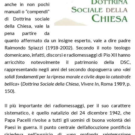
anche in non pochi
manuali o “compendi”
di Dottrina sociale
della Chiesa, vale la
pena partire da
quanto affermato da un insigne esperto, vale a dire padre
Raimondo Spiazzi (1918-2002). Secondo il noto teologo
domenicano, infatti, discorsi e radiomessaggi di Pio XII hanno
arricchito notevolmente il patrimonio della DSC,
rappresentando negli anni del secondo dopoguerra uno «
dei
solidi fondamenti per la ripresa morale e civile dopo la catastrofe
bellica
» (
Dottrina Sociale della Chiesa
,
Vivere In
, Roma 1989, p.
150).
Il più importante dei radiomessaggi, per il suo carattere
sistematico, è quello natalizio del 24 dicembre 1942, che
Papa Pacelli rivolse a tutti gli uomini di buona volontà dei
Paesi in guerra. Il punto centrale dell’allocuzione pontificia
risiedeva nell’auspicio di «
una profonda reintegrazione