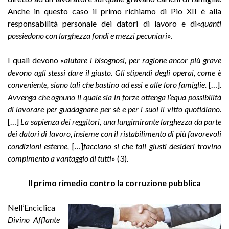
Anche in questo caso il primo richiamo di Pio XII è alla
responsabilità personale dei datori di lavoro e di«
quanti
possiedono con larghezza fondi e mezzi pecuniari
».
I quali devono «
aiutare i bisognosi, per ragione ancor più grave
devono agli stessi dare il giusto. Gli stipendi degli operai, come è
conveniente, siano tali che bastino ad essi e alle loro famiglie.
[…].
Avvenga che ognuno il quale sia in forze ottenga l’equa possibilità
di lavorare per guadagnare per sé e per i suoi il vitto quotidiano.
[…]
La sapienza dei reggitori, una lungimirante larghezza da parte
dei datori di lavoro, insieme con il ristabilimento di più favorevoli
condizioni esterne,
[…]
facciano sì che tali giusti desideri trovino
compimento a vantaggio di tutti
» (3).
Il primo rimedio contro la corruzione pubblica
Nell’Enciclica
Divino Afflante