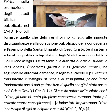
Spiritu
sulla
promozione
degli studi
biblici,
pubblicata nel
1943, Pio XII
fornisce quello che definirei il primo
rimedio
alle ingiuste
disuguaglianze e alla corruzione pubblica, cioè la conoscenza
e l’esempio della Santa Umanità di Gesù Cristo. Se il sistema
educativo, politico e legislativo degli Stati fosse ricondotto a
Colui «
che insegna a tutti tanto alle autorità quanto ai sudditi la
vera onestà, l’incorrotta giustizia e la generosa carità
», ne
seguirebbe automaticamente, insegnava Pacelli, il più «
stabile
fondamento e sostegno di pace e di tranquillità, poiché “altro
fondamento non si può gettare fuor di quello che già è stato posto,
cioè Cristo Gesù” (1 Cor. 3, 11). Di questo autore della salute, che è
Cristo, gli uomini tanto più piena conoscenza avranno, tanto più
ardente amore concepiranno
[…]
e infine tutti impareranno Cristo
“che è capo di ogni principato e potestà” (Col. 2, 10)
» (4)
.