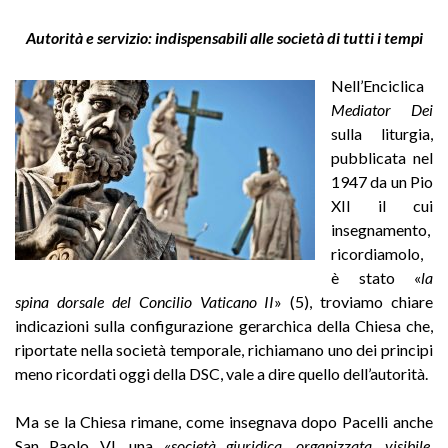
Autorità e servizio: indispensabili alle società di tutti i tempi
Nell’Enciclica
Mediator Dei
sulla liturgia,
pubblicata nel
1947 da un Pio
XII il cui
insegnamento,
ricordiamolo,
è stato «
la
spina dorsale del Concilio Vaticano II
» (5), troviamo chiare
indicazioni sulla configurazione gerarchica della Chiesa che,
riportate nella società temporale, richiamano uno dei principi
meno ricordati oggi della DSC, vale a dire quello dell’autorità.
Ma se la Chiesa rimane, come insegnava dopo Pacelli anche
San Paolo VI, una «
società giuridica, organizzata, visibile,