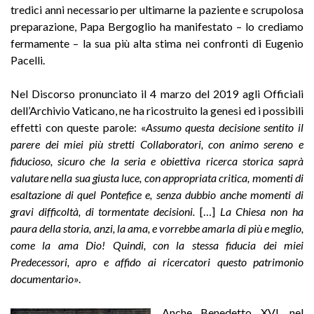
tredici anni necessario per ultimarne la paziente e scrupolosa
preparazione, Papa Bergoglio ha manifestato – lo crediamo
fermamente – la sua più alta stima nei confronti di Eugenio
Pacelli.
Nel Discorso pronunciato il 4 marzo del 2019 agli Officiali
dell’Archivio Vaticano, ne ha ricostruito la genesi ed i possibili
effetti con queste parole: «
Assumo questa decisione sentito il
parere dei miei più stretti Collaboratori, con animo sereno e
fiducioso, sicuro che la seria e obiettiva ricerca storica saprà
valutare nella sua giusta luce, con appropriata critica, momenti di
esaltazione di quel Pontefice e, senza dubbio anche momenti di
gravi difficoltà, di tormentate decisioni.
[…]
La Chiesa non ha
paura della storia, anzi, la ama, e vorrebbe amarla di più e meglio,
come la ama Dio! Quindi, con la stessa fiducia dei miei
Predecessori, apro e affido ai ricercatori questo patrimonio
documentario
».
Anche Benedetto XVI, nel