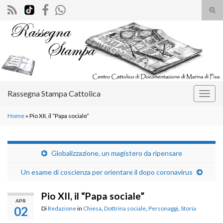
Atti
il
Search for:
mod
di
rice
Rassegna Stampa Cattolica
Attiv
la
Home
»
Pio XII, il “Papa sociale”
navig
Globalizzazione, un magistero da ripensare
Un esame di coscienza per orientare il dopo coronavirus
Pio XII, il “Papa sociale”
APR
02
Di
Redazione
in
Chiesa
,
Dottrina sociale
,
Personaggi
,
Storia