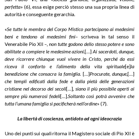
perfetta
» (6), essa esige perciò stesso una sua propria linea di
autorità e conseguente gerarchia.
«
Se tutte le membra del Corpo Mistico partecipano ai medesimi
beni e tendono ai medesimi fini
– scriveva in tal senso il
Venerabile Pio XII –
, non tutte godono dello stesso potere e sono
abilitate a compiere le medesime azioni.
[…]
Ai sacerdoti, dunque,
deve ricorrere chiunque vuol vivere in Cristo, perché da essi
riceva il conforto e l’alimento della vita spirituale
[e]
la
benedizione che consacra la famiglia.
[…]
Procurate, dunque,
[…]
che templi edificati dalla fede e dalla pietà delle generazioni
cristiane nel decorso dei secoli
[…]
, siano il più possibile aperti ai
sempre più numerosi fedeli
[…].
Soltanto così potrà avvenire che
tutta l’umana famiglia si pacificherà nell’ordine
» (7).
La libertà di coscienza, antidoto ad ogni ideocrazia
Uno dei punti sui quali ritorna il Magistero sociale di Pio XII è