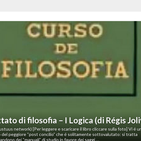
vious
tato di filosofia – I Logica (di Régis Jol
stuus network) [Per leggere e scaricare il libro cliccare sulla foto] Vi é u
 del peggiore “post concilio” che é solitamente sottovalutato: si tratta
andono dei “manuali” di studio in favore dei saggi …