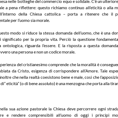
pesa nelle botteghe del commercio equo e solidale. C’è un ulterior
ale a pena riflettere: questo richiamo continuo all’eticità o alla m
ll’interno della Chiesa cattolica – porta a ritenere che il 
tale per l’uomo sia morale.
uesto modo si riduce la stessa domanda dell’uomo, che è una do
i significato per la propria vita. Perciò la questione fondament
a ontologica, riguarda l’essere. E la risposta a questa domand
ovvero una persona e non un codice morale.
sperienza del cristianesimo comprende che la moralità è consegue
biata da Cristo, esigenza di corrispondere all’Amore. Tale espe
inoltre che nella realtà coesistono bene e male, così che l’apposizi
di” eticità” (o di bene assoluto) è una menzogna che porta alla tiran
a
nella sua azione pastorale la Chiesa deve percorrere ogni strad
re e rendere comprensibili all’uomo di oggi i principi mo