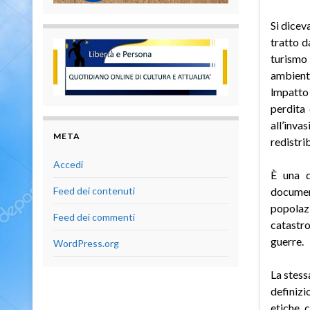
Si dicev
tratto d
turismo
ambient
lmpatto 
perdita 
all’inv
META
redistri
Accedi
È una d
document
Feed dei contenuti
popolaz
Feed dei commenti
catastro
guerre.
WordPress.org
La stess
definiz
etiche, 