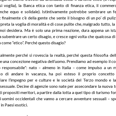
si voglia), la Banca etica con tanto di finanza etica, il commer
anche equo e solidale). Istintivamente potrebbe sembrare un 
: finalmente c’è della gente che sente il bisogno di un po’ di puliz
rpreta la voglia di moralità e di cose pulite che, malgrado tutto, l
noi desidera. Ma è solo una prima reazione, dura appena un ist
 subentrare un certo disagio, e cresce ogni volta che qualcosa di
 come “etico”. Perché questo disagio?
almente perché si rovescia la realtà, perché questa filosofia dell”
e una concezione negativa dell’uomo. Prendiamo ad esempio il co
o responsabile”: nato – almeno in Italia – come impulso a un 
co di andare in vacanza, ha poi esteso il proprio concetto
iare l’impegno per e culture e le società del Terzo mondo e la 
sessuale. Decine di agenzie sono nate per assecondare la nuova 
tti propositi meritori, a partire dalla lotta a quel tipo di turismo f
i uomini occidentali che vanno a cercare avventure sessuali – s
in Paesi esotici.