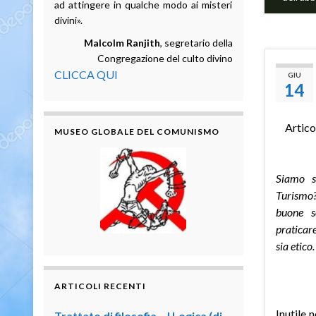
ad attingere in qualche modo ai misteri
divini».
Malcolm Ranjith
, segretario della
Congregazione del culto divino
CLICCA QUI
GIU
14
Artico
MUSEO GLOBALE DEL COMUNISMO
Siamo s
Turismo?
buone s
praticare
sia etico
ARTICOLI RECENTI
Inutile 
Trattato di filosofia – I Logica (di