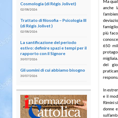
Ma qual 
Cosmologia (di Régis Jolivet)
anche l
02/08/2026
l’ambie
Trattato di filosofia – Psicologia III
deviazi
(di Régis Jolivet )
famiglio
02/08/2026
più faco
conoscer
La santificazione del periodo
650 mil
estivo: definire spazi e tempi per il
protagon
rapporto con il Signore
migliaia
30/07/2026
dei gio
Gli uomini di cui abbiamo bisogno
praticam
30/07/2026
responsa
In estre
e il mod
Rimini s
donne e
sull’amb