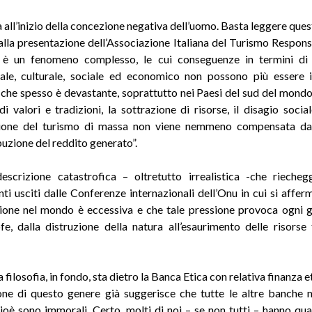
a all’inizio della concezione negativa dell’uomo. Basta leggere que
alla presentazione dell’Associazione Italiana del Turismo Responsa
 è un fenomeno complesso, le cui conseguenze in termini di
ale, culturale, sociale ed economico non possono più essere i
che spesso è devastante, soprattutto nei Paesi del sud del mondo
di valori e tradizioni, la sottrazione di risorse, il disagio socia
asione del turismo di massa non viene nemmeno compensata da
buzione del reddito generato”.
escrizione catastrofica – oltretutto irrealistica -che riechegg
i usciti dalle Conferenze internazionali dell’Onu in cui si affer
ione nel mondo è eccessiva e che tale pressione provoca ogni g
fe, dalla distruzione della natura all’esaurimento delle risorse 
a filosofia, in fondo, sta dietro la Banca Etica con relativa finanza e
ione di questo genere già suggerisce che tutte le altre banche 
cioè sono immorali. Certo, molti di noi – se non tutti – hanno qu