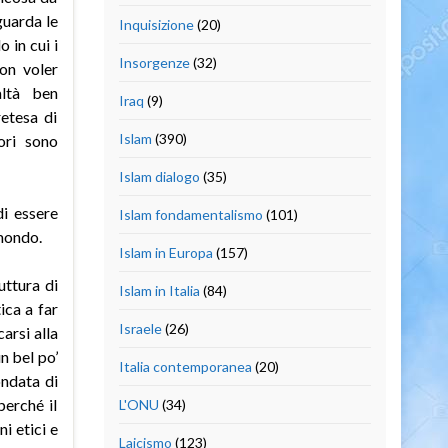
guarda le
Inquisizione
(20)
 in cui i
Insorgenze
(32)
non voler
altà ben
Iraq
(9)
retesa di
Islam
(390)
ori sono
Islam dialogo
(35)
i essere
Islam fondamentalismo
(101)
 mondo.
Islam in Europa
(157)
uttura di
Islam in Italia
(84)
ica a far
Israele
(26)
arsi alla
n bel po’
Italia contemporanea
(20)
ondata di
erché il
L'ONU
(34)
i etici e
Laicismo
(123)