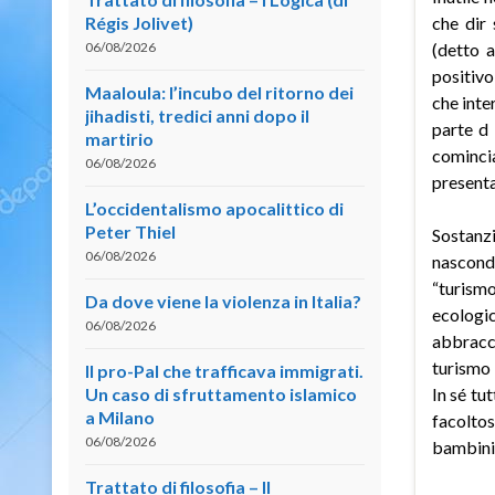
Régis Jolivet)
che dir 
06/08/2026
(detto 
positivo
Maaloula: l’incubo del ritorno dei
che inte
jihadisti, tredici anni dopo il
parte d 
martirio
comincia
06/08/2026
presenta
L’occidentalismo apocalittico di
Peter Thiel
Sostanzi
06/08/2026
nascond
“turism
Da dove viene la violenza in Italia?
ecologi
06/08/2026
abbracc
turismo 
Il pro-Pal che trafficava immigrati.
Un caso di sfruttamento islamico
In sé tu
a Milano
facoltos
06/08/2026
bambini 
Trattato di filosofia – II