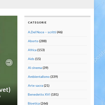
CATEGORIE
A.Del Noce – scritti
(46)
Aborto
(288)
Africa
(153)
Aids
(15)
Al cinema
(39)
Next
Ambientalismo
(339)
Arte sacra
(21)
ivet)
Benedetto XVI
(181)
n
Bioetica
(266)