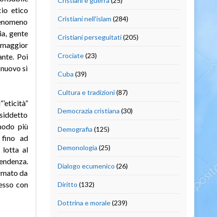
Cristiani e guerra
(25)
cio etico
Cristiani nell'islam
(284)
fenomeno
ia, gente
Cristiani perseguitati
(205)
a maggior
Crociate
(23)
ante. Poi
 nuovo si
Cuba
(39)
Cultura e tradizioni
(87)
’eticità”
Democrazia cristiana
(30)
siddetto
modo più
Demografia
(125)
 fino ad
Demonologia
(25)
lotta al
tendenza.
Dialogo ecumenico
(26)
ormato da
pesso con
Diritto
(132)
Dottrina e morale
(239)