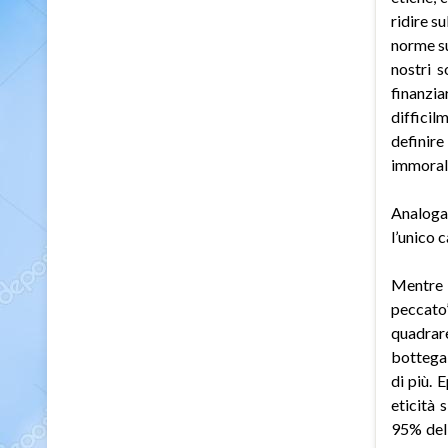
ridire s
norme su
nostri s
finanzi
difficil
definir
immorali
Analoga
l’unico 
Mentre –
peccato”
quadrare
bottega 
di più. 
eticità
95% dell