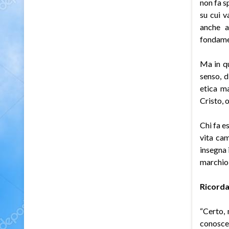
non fa s
su cui v
anche a
fondamen
Ma in q
senso, d
etica m
Cristo, 
Chi fa e
vita cam
insegna 
marchio 
Ricord
“Certo, 
conosce