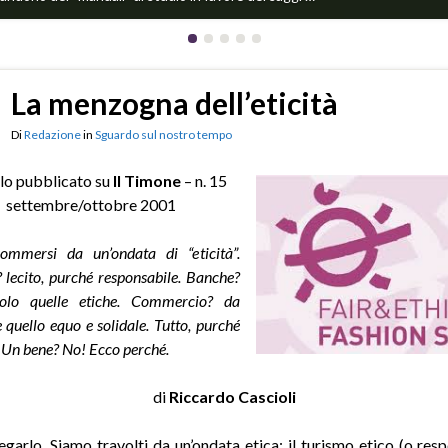
La menzogna dell’eticità
Di
Redazione
in
Sguardo sul nostro tempo
lo pubblicato su
Il Timone
– n. 15
settembre/ottobre 2001
ommersi da un’ondata di “eticità”.
 lecito, purché responsabile. Banche?
olo quelle etiche. Commercio? da
 quello equo e solidale. Tutto, purché
. Un bene? No! Ecco perché.
di
Riccardo Cascioli
negarlo. Siamo travolti da un’ondata etica: il turismo etico (o res