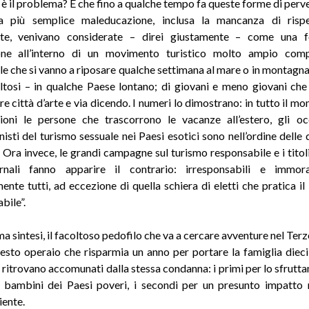
è il problema? È che fino a qualche tempo fa queste forme di perv
a più semplice maleducazione, inclusa la mancanza di risp
nte, venivano considerate – direi giustamente – come una 
one all’interno di un movimento turistico molto ampio com
le che si vanno a riposare qualche settimana al mare o in montagna 
ltosi – in qualche Paese lontano; di giovani e meno giovani ch
e città d’arte e via dicendo. I numeri lo dimostrano: in tutto il m
ioni le persone che trascorrono le vacanze all’estero, gli occ
isti del turismo sessuale nei Paesi esotici sono nell’ordine delle 
. Ora invece, le grandi campagne sul turismo responsabile e i titoli
rnali fanno apparire il contrario: irresponsabili e immor
ente tutti, ad eccezione di quella schiera di eletti che pratica il
bile”.
ma sintesi, il facoltoso pedofilo che va a cercare avventure nel Te
esto operaio che risparmia un anno per portare la famiglia dieci
i ritrovano accomunati dalla stessa condanna: i primi per lo sfrutt
 bambini dei Paesi poveri, i secondi per un presunto impatto 
iente.