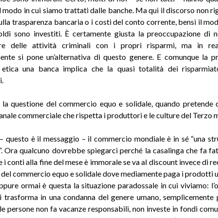
ul modo in cui siamo trattati dalle banche. Ma qui il discorso non ri
lla trasparenza bancaria o i costi del conto corrente, bensì il modo
oldi sono investiti. È certamente giusta la preoccupazione di 
are delle attività criminali con i propri risparmi, ma in re
mente si pone un’alternativa di questo genere. E comunque la p
e etica una banca implica che la quasi totalità dei risparmiat
.
 la questione del commercio equo e solidale, quando pretende d
canale commerciale che rispetta i produttori e le culture del Terzo
 questo è il messaggio – il commercio mondiale è in sé “una str
. Ora qualcuno dovrebbe spiegarci perché la casalinga che fa fat
 i conti alla fine del mese è immorale se va al discount invece di rec
del commercio equo e solidale dove mediamente paga i prodotti u
Eppure ormai è questa la situazione paradossale in cui viviamo: l’
 si trasforma in una condanna del genere umano, semplicemente p
e persone non fa vacanze responsabili, non investe in fondi comun