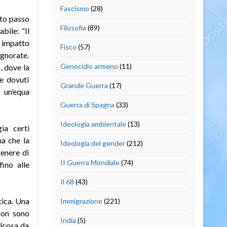
Fascismo
(28)
sto passo
Filosofia
(89)
bile: “Il
 impatto
Fisco
(57)
gnorate.
Genocidio armeno
(11)
, dove la
le dovuti
Grande Guerra
(17)
 un’equa
Guerra di Spagna
(33)
Ideologia ambientale
(13)
ia certi
ma che la
Ideologia del gender
(212)
enere di
II Guerra Mondiale
(74)
fino alle
Il 68
(43)
tica. Una
Immigrazione
(221)
non sono
India
(5)
alcosa da