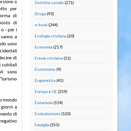
ersione o
Dottrina sociale
(271)
etto per
Droga
(93)
forma di
posto di
e-book
(244)
o – per i
Ecologia cristiana
(20)
e vanno a
ondo sono
Economia
(217)
identali
decine di
Eresie cristiane
(51)
 cubitali
Esoterismo
(9)
ali sono
 “turismo
Eugenetica
(41)
Europa e UE
(259)
rzo mondo
Eutanasia
(154)
 giorni a
amento di
Evoluzionismo
(103)
negativo
Famiglia
(355)