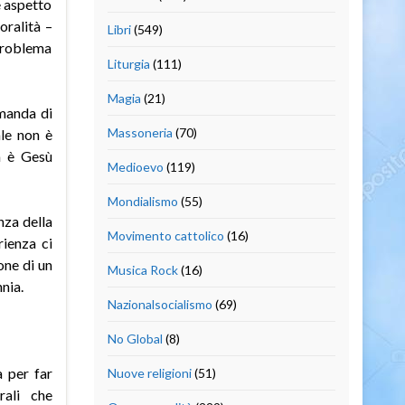
e aspetto
oralità –
Libri
(549)
problema
Liturgia
(111)
Magia
(21)
manda di
Massoneria
(70)
ale non è
a è Gesù
Medioevo
(119)
Mondialismo
(55)
nza della
Movimento cattolico
(16)
rienza ci
one di un
Musica Rock
(16)
nia.
Nazionalsocialismo
(69)
No Global
(8)
a per far
Nuove religioni
(51)
rali che