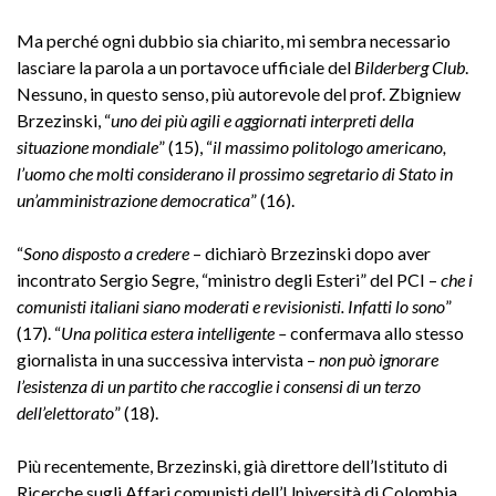
Ma perché ogni dubbio sia chiarito, mi sembra necessario
lasciare la parola a un portavoce ufficiale del
Bilderberg Club
.
Nessuno, in questo senso, più autorevole del prof. Zbigniew
Brzezinski, “
uno dei più agili e aggiornati interpreti della
situazione mondiale
” (15), “
il massimo politologo americano,
l’uomo che molti considerano il prossimo segretario di Stato in
un’amministrazione democratica
” (16).
“
Sono disposto a credere
– dichiarò Brzezinski dopo aver
incontrato Sergio Segre, “ministro degli Esteri” del PCI –
che i
comunisti italiani siano moderati e revisionisti. Infatti lo sono
”
(17). “
Una politica estera intelligente –
confermava allo stesso
giornalista in una successiva intervista –
non può ignorare
l’esistenza di un partito che raccoglie i consensi di un terzo
dell’elettorato
” (18).
Più recentemente, Brzezinski, già direttore dell’Istituto di
Ricerche sugli Affari comunisti dell’Università di Colombia,