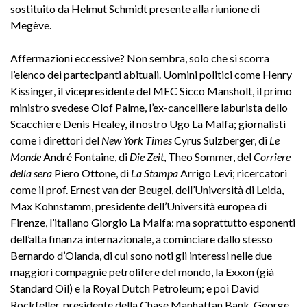
sostituito da Helmut Schmidt presente alla riunione di
Megève.
Affermazioni eccessive? Non sembra, solo che si scorra
l’elenco dei partecipanti abituali. Uomini politici come Henry
Kissinger, il vicepresidente del MEC Sicco Mansholt, il primo
ministro svedese Olof Palme, l’ex-cancelliere laburista dello
Scacchiere Denis Healey, il nostro Ugo La Malfa; giornalisti
come i direttori del
New York Times
Cyrus Sulzberger, di
Le
Monde
André Fontaine, di
Die Zeit
, Theo Sommer, del
Corriere
della sera
Piero Ottone, di
La Stampa
Arrigo Levi; ricercatori
come il prof. Ernest van der Beugel, dell’Università di Leida,
Max Kohnstamm, presidente dell’Università europea di
Firenze, l’italiano Giorgio La Malfa: ma soprattutto esponenti
dell’alta finanza internazionale, a cominciare dallo stesso
Bernardo d’Olanda, di cui sono noti gli interessi nelle due
maggiori compagnie petrolifere del mondo, la Exxon (già
Standard Oil) e la Royal Dutch Petroleum; e poi David
Rockfeller, presidente della Chase Manhattan Bank, George