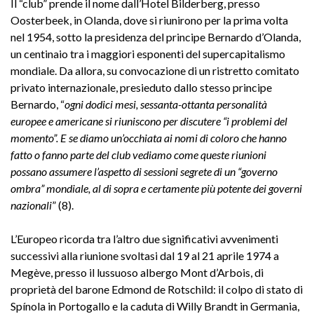
Il “club” prende il nome dall’Hotel Bilderberg, presso
Oosterbeek, in Olanda, dove si riunirono per la prima volta
nel 1954, sotto la presidenza del principe Bernardo d’Olanda,
un centinaio tra i maggiori esponenti del supercapitalismo
mondiale. Da allora, su convocazione di un ristretto comitato
privato internazionale, presieduto dallo stesso principe
Bernardo, “
ogni dodici mesi, sessanta-ottanta personalità
europee e americane si riuniscono per discutere “i problemi del
momento”. E se diamo un’occhiata ai nomi di coloro che hanno
fatto o fanno parte del club vediamo come queste riunioni
possano assumere l’aspetto di sessioni segrete di un “governo
ombra” mondiale, al di sopra e certamente più potente dei governi
nazionali
” (8).
L’Europeo ricorda tra l’altro due significativi avvenimenti
successivi alla riunione svoltasi dal 19 al 21 aprile 1974 a
Megève, presso il lussuoso albergo Mont d’Arbois, di
proprietà del barone Edmond de Rotschild: il colpo di stato di
Spínola in Portogallo e la caduta di Willy Brandt in Germania,