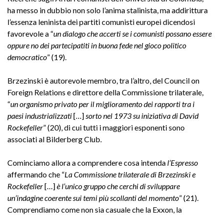
ha messo in dubbio non solo l’anima stalinista, ma addirittura
l’essenza leninista dei partiti comunisti europei dicendosi
favorevole a “
un dialogo che accerti se i comunisti possano essere
oppure no dei partecipatiti in buona fede nel gioco politico
democratico
” (19).
Brzezinski è autorevole membro, tra l’altro, del Council on
Foreign Relations e direttore della Commissione trilaterale,
“
un organismo privato per il miglioramento dei rapporti tra i
paesi industrializzati
[…]
sorto nel 1973 su iniziativa di David
Rockefeller
” (20), di cui tutti i maggiori esponenti sono
associati al Bilderberg Club.
Cominciamo allora a comprendere cosa intenda
l’Espresso
affermando che “
La Commissione trilaterale di Brzezinski e
Rockefeller
[…]
è l’unico gruppo che cerchi di sviluppare
un’indagine coerente sui temi più scollanti del momento
” (21).
Comprendiamo come non sia casuale che la Exxon, la