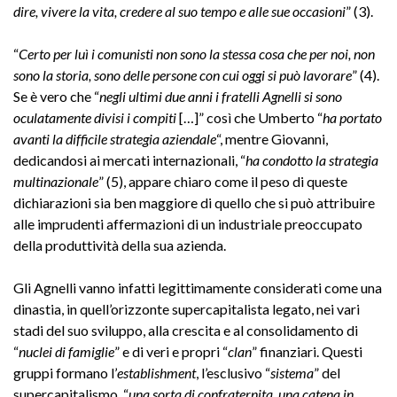
dire, vivere la vita, credere al suo tempo e alle sue occasioni
” (3).
“
Certo per luì i comunisti non sono la stessa cosa che per noi, non
sono la storia, sono delle persone con cui oggi si può lavorare
” (4).
Se è vero che “
negli ultimi due anni i fratelli Agnelli si sono
oculatamente divisi i compiti
[…]” così che Umberto “
ha portato
avanti la difficile strategia aziendale
“, mentre Giovanni,
dedicandosi ai mercati internazionali, “
ha condotto la strategia
multinazionale
” (5), appare chiaro come il peso di queste
dichiarazioni sia ben maggiore di quello che si può attribuire
alle imprudenti affermazioni di un industriale preoccupato
della produttività della sua azienda.
Gli Agnelli vanno infatti legittimamente considerati come una
dinastia, in quell’orizzonte supercapitalista legato, nei vari
stadi del suo sviluppo, alla crescita e al consolidamento di
“
nuclei di famiglie
” e di veri e propri “
clan
” finanziari. Questi
gruppi formano l’
establishment
, l’esclusivo “
sistema
” del
supercapitalismo, “
una sorta di confraternita, una catena in