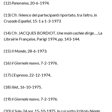
(12)
Panorama
, 20-6-1974.
(13) Cfr. l’elenco dei partecipanti riportato, tra l’altro, in
Cruzado Español
, 15-1 a 1-3-1973
(14) Cfr. JACQUES BORDIOT,
Une main cachée dirige…
, La
Librairie Française, Parigi 1974, pp. 143-144.
(15)
Il Mondo
, 28-6-1973.
(16)
il Giornale nuovo
, 7-2-1976,
(17)
L’Espresso
, 22-12-1974,
(18)
Ibid
., 16-10-1975,
(19)
il Giornale nuovo
, 7-2-1976.
(20)
Il Sole-24 ore
, 15-10-1975, in cui sotto il titolo
Niente