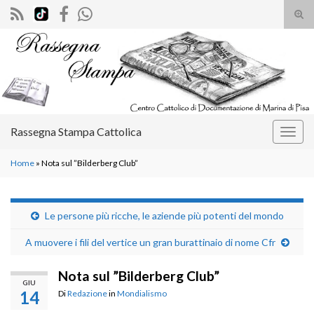
Atti
il
Search for:
mod
di
rice
Rassegna Stampa Cattolica
Attiv
la
Home
»
Nota sul ”Bilderberg Club”
navig
Le persone più ricche, le aziende più potenti del mondo
A muovere i fili del vertice un gran burattinaio di nome Cfr
Nota sul ”Bilderberg Club”
GIU
14
Di
Redazione
in
Mondialismo