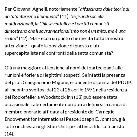
Per Giovanni Agnelli, notoriamente “
affascinato dalle teorie di
un totalitarismo illuminato
” (11), “
le grandi società
multinazionali, la Chiesa cattolica e i partiti comunisti
dimostrano che il sovrannazionalismo non è un mito, ma è una
realtà
” (12). Ma – ecco un punto che merita tutta la nostra
attenzione – qual’è la posizione di questo club
supercapitalista nei confronti della setta comunista?
Già una maggiore attenzione ai nomi dei partecipanti alle
riunioni è foriera di legittimi sospetti. Se infatti la presenza
del prof. Giangiacomo Migone, esponente di punta del PDUP,
all’incontro svoltosi dal 23 al 25 aprile 1971 nella residenza
dei Rockefeller a Woodstock Inn (13) può essere stata
occasionale, tale certamente non potrà definirsi la carica di
membro onorario affidata al presidente del Carnegie
Endowment for International Peace Joseph E. Johnson, già
sotto inchiesta negli Stati Uniti per attività filo-comunista
(14).