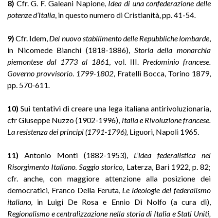
8)
Cfr. G. F. Galeani Napione,
Idea di una confederazione delle
potenze d’Italia
, in questo numero di Cristianità, pp. 41-54.
9)
Cfr. Idem,
Del nuovo stabilimento delle Repubbliche lombarde
,
in Nicomede Bianchi (1818-1886),
Storia della monarchia
piemontese dal 1773 al 1861
, vol. III.
Predominio francese.
Governo provvisorio
.
1799-1802
, Fratelli Bocca, Torino 1879,
pp. 570-611.
10)
Sui tentativi di creare una lega italiana antirivoluzionaria,
cfr Giuseppe Nuzzo (1902-1996),
Italia e Rivoluzione francese.
La resistenza dei principi (1791-1796),
Liguori, Napoli 1965.
11)
Antonio Monti (1882-1953),
L’idea federalistica nel
Risorgimento Italiano. Saggio sto
rico,
Laterza, Bari 1922, p. 82;
cfr. anche, con maggiore attenzione alla posizione dei
democratici, Franco Della Feruta,
Le ideologie del federalismo
italiano,
in Luigi De Rosa e Ennio Di Nolfo (a cura di),
Regionalismo e centralizzazione nella storia di Italia e Stati
Uniti,