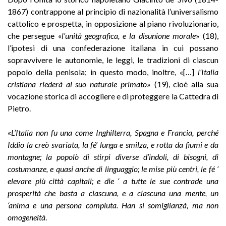
1867) contrappone al principio di nazionalità l’universalismo
cattolico e prospetta, in opposizione al piano rivoluzionario,
che persegue «
l’unità geografica, e la disunione morale
» (18),
l’ipotesi di una confederazione italiana in cui possano
sopravvivere le autonomie, le leggi, le tradizioni di ciascun
popolo della penisola; in questo modo, inoltre, «[…]
l’Italia
cristiana riederà al suo naturale primato
» (19), cioè alla sua
vocazione storica di accogliere e di proteggere la Cattedra di
Pietro.
«
L’Italia non fu una come Inghilterra, Spagna e Francia, perché
Iddio la creò svariata, la fé’ lunga e smilza, e rotta da fiumi e da
montagne; la popolò di stirpi diverse d’indoli, di bisogni, di
costumanze, e quasi anche di linguaggio; le mise più centri, le fé ‘
elevare più città capitali; e die ‘ a tutte le sue contrade una
prosperità che basta a ciascuna, e a ciascuna una mente, un
‘anima e una persona compiuta. Han sì somiglianzà, ma non
omogeneità
.