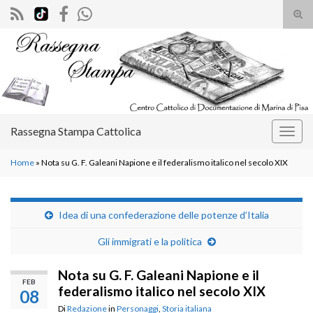
Atti
il
Search for:
mod
di
rice
Rassegna Stampa Cattolica
Attiv
la
Home
»
Nota su G. F. Galeani Napione e il federalismo italico nel secolo XIX
navig
Idea di una confederazione delle potenze d’Italia
Gli immigrati e la politica
Nota su G. F. Galeani Napione e il
FEB
federalismo italico nel secolo XIX
08
Di
Redazione
in
Personaggi
,
Storia italiana