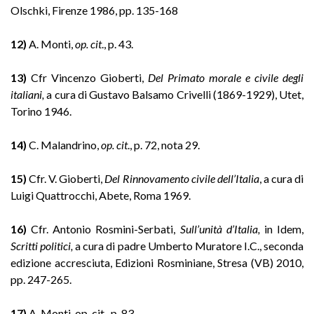
Olschki, Firenze 1986, pp. 135-168
12)
A. Monti,
op. cit
., p. 43.
13)
Cfr Vincenzo Gioberti,
Del Primato morale e civile degli
italiani,
a cura di Gustavo Balsamo Crivelli (1869-1929), Utet,
Torino 1946.
14)
C. Malandrino,
op. cit
., p. 72, nota 29.
15)
Cfr. V. Gioberti,
Del Rinnovamento civile dell’Italia
, a cura di
Luigi Quattrocchi, Abete, Roma 1969.
16)
Cfr. Antonio Rosmini-Serbati,
Sull’unità d’Italia,
in Idem,
Scritti politici,
a cura di padre Umberto Muratore I.C., seconda
edizione accresciuta, Edizioni Rosminiane, Stresa (VB) 2010,
pp. 247-265.
17)
A. Monti, op. cit., p. 83.