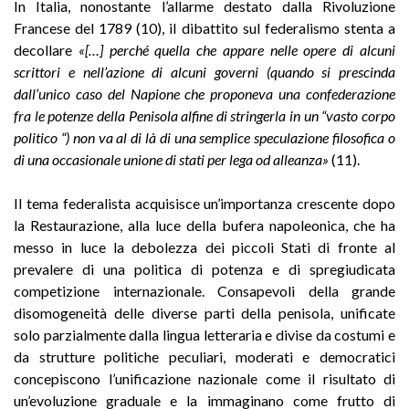
In Italia, nonostante l’allarme destato dalla Rivoluzione
Francese del 1789 (10), il dibattito sul federalismo stenta a
decollare
«[…] perché quella che appare nelle opere di alcuni
scrittori e nell’azione di alcuni governi (quando si prescinda
dall’unico caso del Napione che proponeva una confederazione
fra le potenze della Penisola alfine di stringerla in un “vasto corpo
politico “) non va al di là di una semplice speculazione filosofica o
di una occasionale unione di stati per lega od alleanza»
(11).
Il tema federalista acquisisce un’importanza crescente dopo
la Restaurazione, alla luce della bufera napoleonica, che ha
messo in luce la debolezza dei piccoli Stati di fronte al
prevalere di una politica di potenza e di spregiudicata
competizione internazionale. Consapevoli della grande
disomogeneità delle diverse parti della penisola, unificate
solo parzialmente dalla lingua letteraria e divise da costumi e
da strutture politiche peculiari, moderati e democratici
concepiscono l’unificazione nazionale come il risultato di
un’evoluzione graduale e la immaginano come frutto di