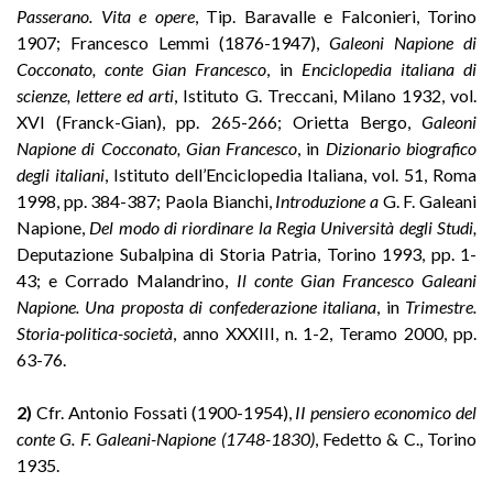
Passerano. Vita e opere
, Tip. Baravalle e Falconieri, Torino
1907; Francesco Lemmi (1876-1947),
Galeoni Napione di
Cocconato, conte Gian Francesco
, in
Enciclopedia italiana di
scienze, lettere ed arti
, Istituto G. Treccani, Milano 1932, vol.
XVI (Franck-Gian), pp. 265-266; Orietta Bergo,
Galeoni
Napione di Cocconato, Gian Francesco
, in
Dizionario biografico
degli italiani
, Istituto dell’Enciclopedia Italiana, vol. 51, Roma
1998, pp. 384-387; Paola Bianchi,
Introduzione a
G. F. Galeani
Napione,
Del modo di riordinare la Regia Università degli Studi,
Deputazione Subalpina di Storia Patria, Torino 1993, pp. 1-
43; e Corrado Malandrino,
Il conte Gian Francesco Galeani
Napione. Una proposta di confederazione italiana
, in
Trimestre.
Storia-politica-società
, anno XXXIII, n. 1-2, Teramo 2000, pp.
63-76.
2)
Cfr. Antonio Fossati (1900-1954),
II pensiero economico del
conte G. F. Galeani-Napione (1748-1830)
, Fedetto & C., Torino
1935.