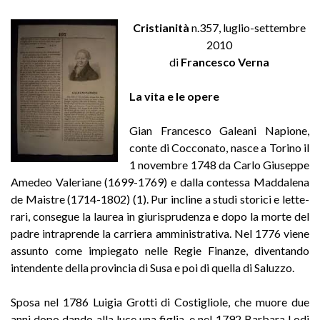
Cristianità
n.357, luglio-settembre
2010
di
Francesco Verna
La vita e le opere
Gian Francesco Galeani Napione,
conte di Cocconato, nasce a Torino il
1 novembre 1748 da Carlo Giuseppe
Amedeo Valeriane (1699-1769) e dalla contessa Maddalena
de Maistre (1714-1802) (1). Pur incline a studi storici e lette-
rari, consegue la laurea in giurisprudenza e dopo la morte del
padre intraprende la carriera amministrativa. Nel 1776 viene
assunto come impiegato nelle Regie Finanze, diventando
intendente della provincia di Susa e poi di quella di Saluzzo.
Sposa nel 1786 Luigia Grotti di Costigliole, che muore due
anni dopo dando alla luce una figlia, e nel 1792 Barbara Lodi