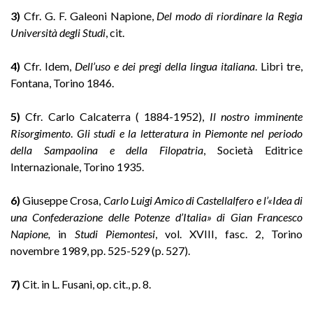
3)
Cfr. G. F. Galeoni Napione,
Del modo di riordinare la Regia
Università degli Studi
, cit.
4)
Cfr. Idem,
Dell’uso e dei pregi della lingua italiana
. Libri tre,
Fontana, Torino 1846.
5)
Cfr. Carlo Calcaterra ( 1884-1952),
Il nostro imminente
Risorgimento
.
Gli studi e la letteratura in Piemonte nel periodo
della Sampaolina e della Filopatria
, Società Editrice
Internazionale, Torino 1935.
6)
Giuseppe Crosa,
Carlo Luigi Amico di Castellalfero e l’«Idea di
una Confederazione delle Potenze d’Italia» di Gian Francesco
Napione,
in
Studi Piemontesi
, vol. XVIII, fasc. 2, Torino
novembre 1989, pp. 525-529 (p. 527).
7)
Cit. in L. Fusani, op. cit., p. 8.