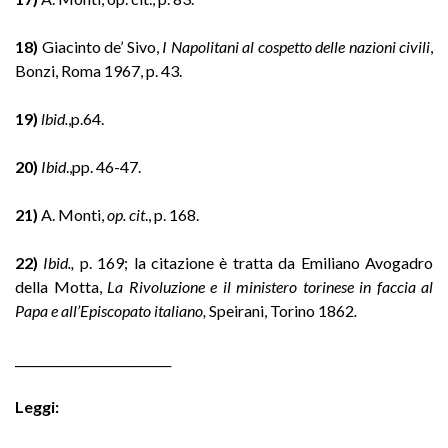
18)
Giacinto de’ Sivo,
I Napolitani al cospetto delle nazioni civili
,
Bonzi, Roma 1967, p. 43.
19)
lbid.
,p.64.
20)
Ibid
.,pp. 46-47.
21)
A. Monti,
op. cit
., p. 168.
22)
Ibid.,
p. 169; la citazione è tratta da Emiliano Avogadro
della Motta,
La Rivoluzione e il ministero torinese in faccia al
Papa e all’Episcopato italiano,
Speirani, Torino 1862
.
__________________________
Leggi: