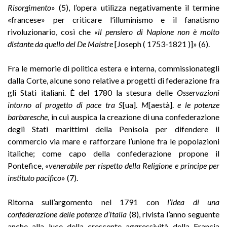
Risorgimento
» (5), l’opera utilizza negativamente il termine
«francese» per criticare l’illuminismo e il fanatismo
rivoluzionario, così che «
il pensiero di Napione non è molto
distante da quello del De Maistre
[Joseph ( 1753-1821 )]» (6).
Fra le memorie di politica estera e interna, commissionategli
dalla Corte, alcune sono relative a progetti di federazione fra
gli Stati italiani. È del 1780 la stesura delle
Osservazioni
intorno al progetto di pace tra S
[ua].
M
[aestà].
e le potenze
barbaresche
, in cui auspica la creazione di una confederazione
degli Stati marittimi della Penisola per difendere il
commercio via mare e rafforzare l’unione fra le popolazioni
italiche; come capo della confederazione propone il
Pontefice, «
venerabile per rispetto della Religione e principe per
instituto pacifico
» (7).
Ritorna sull’argomento nel 1791 con
l’idea di una
confederazione delle potenze d’Italia
(8), rivista l’anno seguente
anche alla luce della crescente aggressività della Francia