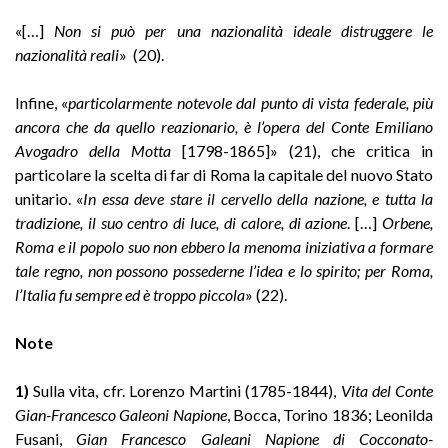
«[…]
Non si può per una nazionalità ideale distruggere le
nazionalità rea
li
» (20).
Infine, «
particolarmente notevole dal punto di vista federale, più
ancora
che da quello reazionario, è l’opera del Conte Emiliano
Avogadro della Motta
[1798-1865]» (21), che critica in
particolare la scelta di far di Roma la capitale del nuovo Stato
unitario. «
In essa deve stare il cervello della nazione, e tutta la
tradizione, il suo centro di luce, di calore, di azione
. […]
Orbene,
Roma e il popolo
suo non ebbero la menoma iniziativa a formare
tale regno, non possono posse
derne l’idea e lo spirito; per Roma,
l’Italia fu sempre ed è troppo piccola
» (22).
Note
1)
Sulla vita, cfr. Lorenzo Martini (1785-1844),
Vita del Conte
Gian-Francesco Galeoni Napione
, Bocca, Torino 1836; Leonilda
Fusani,
Gian Francesco Galeani Napione di Cocconato-