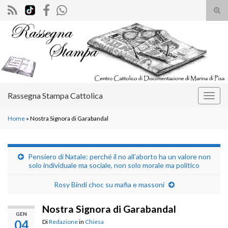
Atti
il
Search for:
mod
di
rice
Rassegna Stampa Cattolica
Attiv
la
Home
»
Nostra Signora di Garabandal
navig
Pensiero di Natale: perché il no all’aborto ha un valore non
solo individuale ma sociale, non solo morale ma politico
Rosy Bindi choc su mafia e massoni
Nostra Signora di Garabandal
GEN
04
Di
Redazione
in
Chiesa