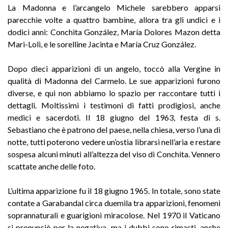
La Madonna e l’arcangelo Michele sarebbero apparsi
parecchie volte a quattro bambine, allora tra gli undici e i
dodici anni: Conchita González, María Dolores Mazon detta
Mari-Loli, e le sorelline Jacinta e María Cruz González.
Dopo dieci apparizioni di un angelo, toccò alla Vergine in
qualità di Madonna del Carmelo. Le sue apparizioni furono
diverse, e qui non abbiamo lo spazio per raccontare tutti i
dettagli. Moltissimi i testimoni di fatti prodigiosi, anche
medici e sacerdoti. Il 18 giugno del 1963, festa di s.
Sebastiano che è patrono del paese, nella chiesa, verso l’una di
notte, tutti poterono vedere un’ostia librarsi nell’aria e restare
sospesa alcuni minuti all’altezza del viso di Conchita. Vennero
scattate anche delle foto.
L’ultima apparizione fu il 18 giugno 1965. In totale, sono state
contate a Garabandal circa duemila tra apparizioni, fenomeni
soprannaturali e guarigioni miracolose. Nel 1970 il Vaticano
si pronunciò per la negativa, ma i dubbi sono rimasti, anche