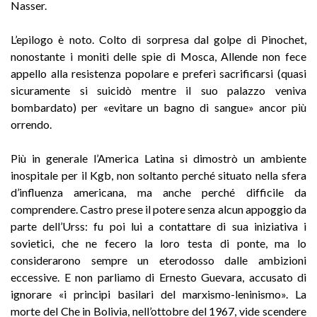
Nasser.
L’epilogo è noto. Colto di sorpresa dal golpe di Pinochet,
nonostante i moniti delle spie di Mosca, Allende non fece
appello alla resistenza popolare e preferì sacrificarsi (quasi
sicuramente si suicidò mentre il suo palazzo veniva
bombardato) per «evitare un bagno di sangue» ancor più
orrendo.
Più in generale l’America Latina si dimostrò un ambiente
inospitale per il Kgb, non soltanto perché situato nella sfera
d’influenza americana, ma anche perché difficile da
comprendere. Castro prese il potere senza alcun appoggio da
parte dell’Urss: fu poi lui a contattare di sua iniziativa i
sovietici, che ne fecero la loro testa di ponte, ma lo
considerarono sempre un eterodosso dalle ambizioni
eccessive. E non parliamo di Ernesto Guevara, accusato di
ignorare «i principi basilari del marxismo-leninismo». La
morte del Che in Bolivia, nell’ottobre del 1967, vide scendere