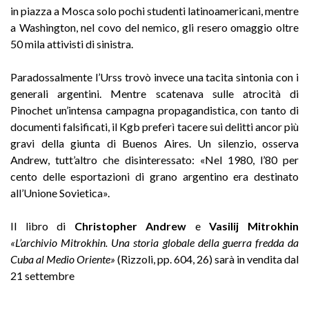
in piazza a Mosca solo pochi studenti latinoamericani, mentre
a Washington, nel covo del nemico, gli resero omaggio oltre
50 mila attivisti di sinistra.
Paradossalmente l’Urss trovò invece una tacita sintonia con i
generali argentini. Mentre scatenava sulle atrocità di
Pinochet un’intensa campagna propagandistica, con tanto di
documenti falsificati, il Kgb preferì tacere sui delitti ancor più
gravi della giunta di Buenos Aires. Un silenzio, osserva
Andrew, tutt’altro che disinteressato: «Nel 1980, l’80 per
cento delle esportazioni di grano argentino era destinato
all’Unione Sovietica».
Il libro di
Christopher Andrew
e
Vasilij Mitrokhin
«L’archivio Mitrokhin. Una storia globale della guerra fredda da
Cuba al Medio Oriente»
(Rizzoli, pp. 604, 26) sarà in vendita dal
21 settembre
_______________________