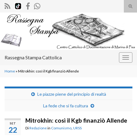
Atti
il
Search for:
mod
di
rice
Rassegna Stampa Cattolica
Attiv
la
Home
»
Mitrokhin: così il Kgb finanziò Allende
navig
Le piazze piene del principio di realtà
La fede che si fa cultura
Mitrokhin: così il Kgb finanziò Allende
SET
22
Di
Redazione
in
Comunismo
,
URSS