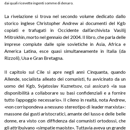
dai quali ricevette ingenti somme di denaro.
La rivelazione si trova nel secondo volume dedicato dallo
storico inglese Christopher Andrew ai documenti del Kgb
copiati e trafugati in Occidente dall’archivista Vasilij
Mitrokhin, morto nel gennaio del 2004. Il libro, che parla delle
imprese compiute dalle spie sovietiche in Asia, Africa e
America Latina, esce quasi simultaneamente in Italia (da
Rizzoli), Usa e Gran Bretagna.
Il capitolo sul Cile si apre negli anni Cinquanta, quando
Allende, socialista alleato dei comunisti, fu avvicinato da un
uomo del Kgb, Svjatoslav Kuznetsov, cui assicurò «la sua
disponibilità a collaborare su basi confidenziali e a fornire
tutto l’appoggio necessario». Il cileno in realtà, nota Andrew,
«non corrispondeva a nessuno stereotipo di leader marxista»:
massone dai gusti aristocratici, amante del lusso e delle belle
donne, era visto con diffidenza dai comunisti ortodossi, che
gli attribuivano «simpatie maoiste». Tuttavia aveva un grande