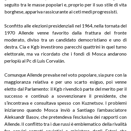
seguito tra le masse popolari e, proprio per il suo stile di vita
borghese, appariva rassicurante ai ceti medi progressisti.
Sconfitto alle elezioni presidenziali nel 1964, nella tornata del
1970 Allende venne favorito dalla frattura del fronte
moderato, diviso tra un candidato democristiano e uno di
destra. Cia e Kgb investirono parecchi quattrini in quel turno
elettorale, ma va ricordato che i fondi di Mosca andarono
perlopiù al Pc di Luis Corvalán.
Comunque Allende prevalse nel voto popolare, sia pure con la
maggioranza relativa e per uno scarto esiguo, poi venne
eletto dal Parlamento: il Kgb rivendicò parte del merito per il
successo e continuò a sovvenzionare il presidente, che
s’incontrava e consultava spesso con Kuznetsov. I problemi
iniziarono quando Mosca inviò a Santiago l’ambasciatore
Aleksandr Basov, che pretendeva l’esclusiva dei rapporti con
Allende. Il conflitto tra i due russi è emblematico della rivalità
fra servizi segreti sovietici e ministero degli Esteri che