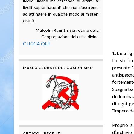
livello umano ma cercando di alzarsi ai
livelli soprannaturali che noi riusciremo
ad attingere in qualche modo ai misteri
divini».
Malcolm Ranjith
, segretario della
Congregazione del culto divino
CLICCA QUI
1. Le origi
Lo storic
presunte “
MUSEO GLOBALE DEL COMUNISMO
antispagn
fortemente
Spagna bal
di dominaz
di ogni ge
“impero del
Proprio su
d’archivi
ARTICOLI RECENTI