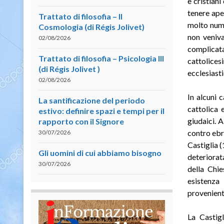
e cristiani
tenere ape
Trattato di filosofia – II
molto nume
Cosmologia (di Régis Jolivet)
non veniv
02/08/2026
complicat
Trattato di filosofia – Psicologia III
cattolices
(di Régis Jolivet )
ecclesiasti
02/08/2026
In alcuni 
La santificazione del periodo
cattolica 
estivo: definire spazi e tempi per il
giudaici. 
rapporto con il Signore
contro ebre
30/07/2026
Castiglia (
Gli uomini di cui abbiamo bisogno
deteriorat
30/07/2026
della Chie
esistenza 
provenienti
La Castig