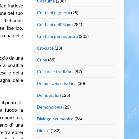
Costume
(238)
rico inglese
one del suo
Cristiani e guerra
(25)
i tribunali
Cristiani nell'islam
(284)
se iberico,
a una delle
Cristiani perseguitati
(205)
Crociate
(23)
ggio da una
Cuba
(39)
 a un’altra
Cultura e tradizioni
(87)
esa e della
agna, dalle
Democrazia cristiana
(30)
Demografia
(125)
il punto di
Demonologia
(25)
 a fuoco la
o numerosi,
Dialogo ecumenico
(26)
vano di una
Diritto
(132)
re fra ebrei