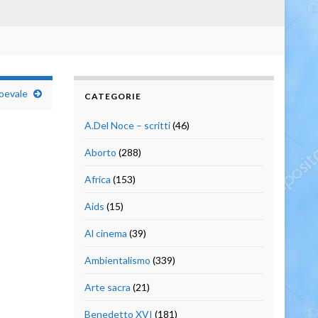
ioevale
CATEGORIE
A.Del Noce – scritti
(46)
Aborto
(288)
Africa
(153)
Aids
(15)
Al cinema
(39)
Ambientalismo
(339)
Arte sacra
(21)
Benedetto XVI
(181)