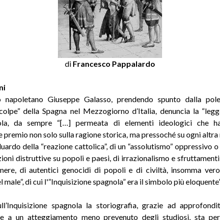
di
Francesco Pappalardo
ni
o napoletano Giuseppe Galasso, prendendo spunto dalla pole
colpe” della Spagna nel Mezzogiorno d’Italia, denuncia la “leg
ola, da sempre “[…] permeata di elementi ideologici che h
 premio non solo sulla ragione storica, ma pressoché su ogni altra 
uardo della “reazione cattolica”, di un “assolutismo” oppressivo o t
ioni distruttive su popoli e paesi, di irrazionalismo e sfruttament
nere, di autentici genocidi di popoli e di civiltà, insomma ver
 male”, di cui l'”Inquisizione spagnola” era il simbolo più eloquente”
ll’Inquisizione spagnola la storiografia, grazie ad approfondi
o e a un atteggiamento meno prevenuto degli studiosi, sta pe