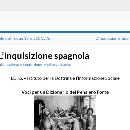
e dell’Inquisitore a.D. 1376
L’Inquisizione med
L’Inquisizione spagnola
Di
Redazione
in
Inquisizione
,
Medioevo
,
Storia
I.D.I.S. – Istituto per la Dottrina e l’Informazione Sociale
Voci per un Dizionario del Pensiero Forte