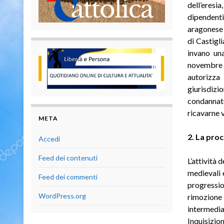
dell’eresia
dipendenti
aragonese d
di Castigl
invano una
novembre 
autorizza 
giurisdizi
condannato
ricavarne 
META
2. La pro
Accedi
Feed dei contenuti
L’attività 
medievali 
Feed dei commenti
progressio
WordPress.org
rimozione
intermedia
Inquisizion