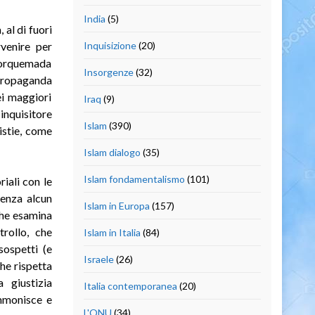
India
(5)
 al di fuori
rvenire per
Inquisizione
(20)
Torquemada
Insorgenze
(32)
 propaganda
i maggiori
Iraq
(9)
inquisitore
Islam
(390)
istie, come
Islam dialogo
(35)
Islam fondamentalismo
(101)
iali con le
Senza alcun
Islam in Europa
(157)
che esamina
rollo, che
Islam in Italia
(84)
sospetti (e
Israele
(26)
che rispetta
a giustizia
Italia contemporanea
(20)
ammonisce e
L'ONU
(34)