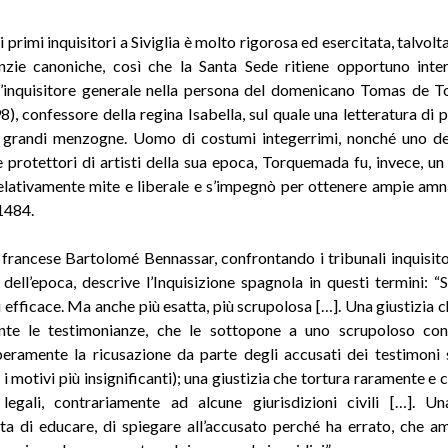
i primi inquisitori a Siviglia è molto rigorosa ed esercitata, talvolta,
nzie canoniche, così che la Santa Sede ritiene opportuno inte
l’inquisitore generale nella persona del domenicano Tomas de 
), confessore della regina Isabella, sul quale una letteratura di
o grandi menzogne. Uomo di costumi integerrimi, nonché uno de
 protettori di artisti della sua epoca, Torquemada fu, invece, un 
elativamente mite e liberale e s’impegnò per ottenere ampie amn
 1484.
 francese Bartolomé Bennassar, confrontando i tribunali inquisitor
li dell’epoca, descrive l’Inquisizione spagnola in questi termini: “
 efficace. Ma anche più esatta, più scrupolosa […]. Una giustizia 
nte le testimonianze, che le sottopone a uno scrupoloso cont
beramente la ricusazione da parte degli accusati dei testimoni 
i motivi più insignificanti); una giustizia che tortura raramente e 
egali, contrariamente ad alcune giurisdizioni civili […]. Un
a di educare, di spiegare all’accusato perché ha errato, che 