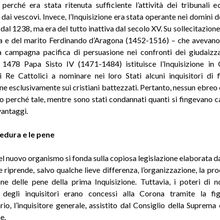
, perché era stata ritenuta sufficiente l’attività dei tribunali ec
 dai vescovi. Invece, l’Inquisizione era stata operante nei domini d
al 1238, ma era del tutto inattiva dal secolo XV. Su sollecitazione
ia e del marito Ferdinando d’Aragona (1452-1516) – che aveva
 campagna pacifica di persuasione nei confronti dei giudaizza
1478 Papa Sisto IV (1471-1484) istituisce l’Inquisizione in C
i Re Cattolici a nominare nei loro Stati alcuni inquisitori di 
one esclusivamente sui cristiani battezzati. Pertanto, nessun ebreo 
 perché tale, mentre sono stati condannati quanti si fingevano ca
vantaggi.
cedura e le pene
del nuovo organismo si fonda sulla copiosa legislazione elaborata d
e riprende, salvo qualche lieve differenza, l’organizzazione, la pro
ne delle pene della prima Inquisizione. Tuttavia, i poteri di 
 degli inquisitori erano concessi alla Corona tramite la fi
rio, l’inquisitore generale, assistito dal Consiglio della Suprema
e.