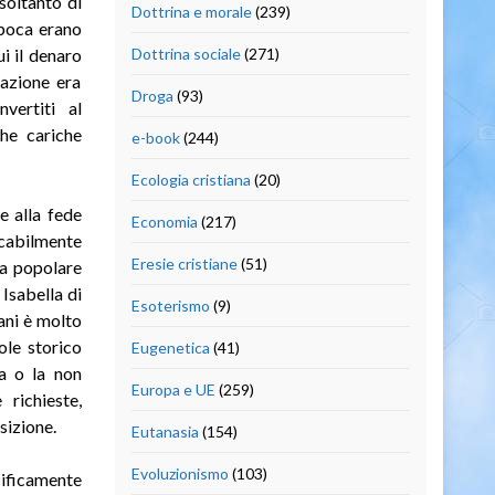
 soltanto di
Dottrina e morale
(239)
epoca erano
i il denaro
Dottrina sociale
(271)
azione era
Droga
(93)
vertiti al
che cariche
e-book
(244)
Ecologia cristiana
(20)
e alla fede
Economia
(217)
ocabilmente
Eresie cristiane
(51)
za popolare
 Isabella di
Esoterismo
(9)
iani è molto
ole storico
Eugenetica
(41)
za o la non
Europa e UE
(259)
 richieste,
sizione.
Eutanasia
(154)
Evoluzionismo
(103)
ificamente