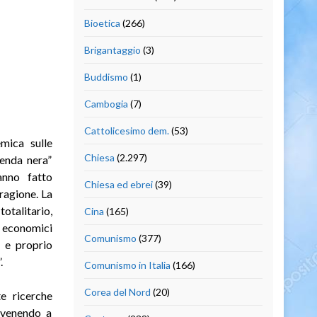
Bioetica
(266)
Brigantaggio
(3)
Buddismo
(1)
Cambogia
(7)
Cattolicesimo dem.
(53)
mica sulle
Chiesa
(2.297)
genda nera”
anno fatto
Chiesa ed ebrei
(39)
ragione. La
otalitario,
Cina
(165)
i economici
Comunismo
(377)
o e proprio
.
Comunismo in Italia
(166)
Corea del Nord
(20)
te ricerche
rvenendo a