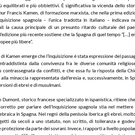
iù equilibrati e più obbiettivi. È significativa la vicenda dello sto
ur Francis Kamen, di formazione marxista, che nella prima edizi
nquisizione spagnola – l’unica tradotta in italiano – indicava ne
iali la causa principale di un presunto ritardo culturale del pae
l’edizione più recente sostiene che la Spagna di quel tempo “[…] er
opee più libere”.
si di Kamen emerge che l’Inquisizione è stata espressione del passa
ntraddistinta dalla convivenza fra le diverse comunità religiose
 contrassegnata da conflitti, e che essa fu la risposta della Chi
à alla minaccia rappresentata dall’eresia e, successivamente, in Sp
rsioni di ebrei e di musulmani.
 Dumont, storico francese specializzato in ispanistica, ritiene che 
orretto per parlare dell’Inquisizione spagnola stia nel mettere
ebraica in Spagna. Nei regni della penisola iberica gli ebrei, molt
etti da secoli a uno statuto, non scritto, di tolleranza e gode
 protezione da parte dei sovrani. Invece, i rapporti a livello popola