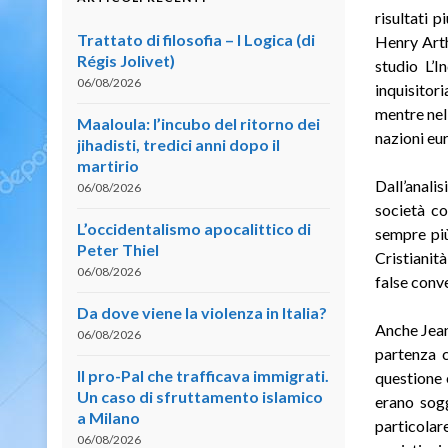
risultati p
Trattato di filosofia – I Logica (di
Henry Arth
Régis Jolivet)
studio L’I
06/08/2026
inquisitor
mentre nel
Maaloula: l’incubo del ritorno dei
nazioni eur
jihadisti, tredici anni dopo il
martirio
Dall’anali
06/08/2026
società co
L’occidentalismo apocalittico di
sempre più
Peter Thiel
Cristianit
06/08/2026
false conve
Da dove viene la violenza in Italia?
Anche Jean
06/08/2026
partenza c
Il pro-Pal che trafficava immigrati.
questione 
Un caso di sfruttamento islamico
erano sogg
a Milano
particolare
06/08/2026