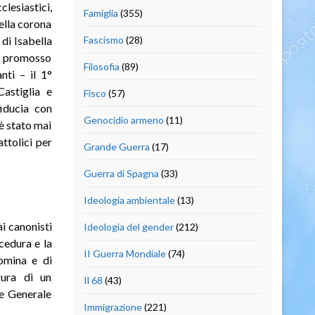
clesiastici,
Famiglia
(355)
ella corona
 di Isabella
Fascismo
(28)
no promosso
Filosofia
(89)
nti – il 1°
astiglia e
Fisco
(57)
fiducia con
Genocidio armeno
(11)
è stato mai
ttolici per
Grande Guerra
(17)
Guerra di Spagna
(33)
Ideologia ambientale
(13)
ai canonisti
Ideologia del gender
(212)
cedura e la
II Guerra Mondiale
(74)
nomina e di
gura di un
Il 68
(43)
 e Generale
Immigrazione
(221)