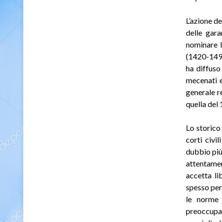
L’azione de
delle gara
nominare 
(1420-1498
ha diffus
mecenati e
generale r
quella del
Lo storico
corti civi
dubbio più
attentame
accetta li
spesso per 
le norme l
preoccupat