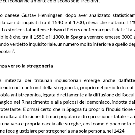
le cui condanne a morte colpiscono solo i recidivi”.
so danese Gustav Henningsen, dopo aver analizzato statisticam
la casi di inquisiti fra il 1540 e il 1700, rileva che soltanto l’1%
o. Lo storico statunitense Edward Peters conferma questi dati: “La 
ibile è che, tra il 1550 e il 1800, in Spagna vennero emesse 3000 
ndo verdetto inquisitoriale, un numero molto inferiore a quello deg
colari”.
nza verso la stregoneria
va mitezza dei tribunali inquisitoriali emerge anche dall’att
 tenuto nei confronti della stregoneria, proprio nel periodo in cui 
fobia antistregonica, legata direttamente alla diffusione dell’occul
agico nel Rinascimento e alla psicosi del demoniaco, indotta da
otestante. È ormai certo che in Spagna fu proprio l’Inquisizione
trollata diffusione di timori popolari e di repressione statale – a
i una vera e propria caccia alle streghe, così come è poco noto
one fece giustiziare per stregoneria una sola persona, nel 1424.