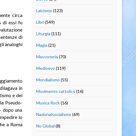
Laicismo
(123)
ente circa
 di essi fu
Libri
(549)
valutazione
Liturgia
(111)
sentenze di
li analoghi
Magia
(21)
Massoneria
(70)
Medioevo
(119)
Mondialismo
(55)
eggiamento
dilagava in
Movimento cattolico
(16)
tismo e del
lla Pseudo-
Musica Rock
(16)
 – dopo una
Nazionalsocialismo
(69)
 impedire lo
 che a Roma
No Global
(8)