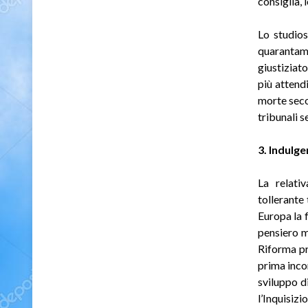
consiglia, 
Lo studio
quarantami
giustiziat
più attend
morte seco
tribunali se
3. Indulge
La relati
tollerante
Europa la 
pensiero m
Riforma pr
prima incon
sviluppo d
l’Inquisizi