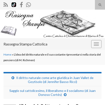
Atti
il
Search for:
mod
di
rice
Rassegna Stampa Cattolica
Attiv
la
Home
»
L’idea del diritto naturale e il suo costante ripresentarsi nella storia del
navig
pensiero (di M. Richmen)
Il diritto naturale come arte giuridica in Juan Vallet de
Goytisolo (di Jennifer Basso Ricci)
Saggio sul cattolicesimo, il liberalismo e il socialismo (di Juan
Donoso Cortés)