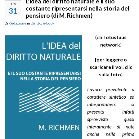
L’idea del diritto naturale e il suo
LUG
costante ripresentarsi nella storia del
31
pensiero (di M. Richmen)
Di
Redazione
in
Diritto
,
e-book
(da
Totustuus
network
)
[per leggere o
scaricare il vol. clic
sulla foto]
Lavoro prevalente a
carattere sintetico ed
interpretativo: si
presenta infatti
sprovvisto quasi
interamente di note
anche nella prima