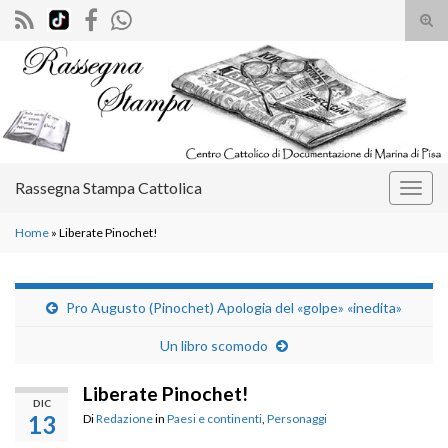
Atti
il
Search for:
mod
di
rice
Rassegna Stampa Cattolica
Attiv
la
Home
»
Liberate Pinochet!
navig
Pro Augusto (Pinochet) Apologia del «golpe» «inedita»
Un libro scomodo
Liberate Pinochet!
DIC
13
Di
Redazione
in
Paesi e continenti
,
Personaggi