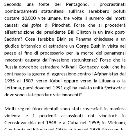
Secondo una fonte del Pentagono, i procrastinati
bombardamenti statunitensi sull’Irak sarebbero potuti
costare 10.000 vite umane, tre volte il numero dei morti
causati dal
golpe
di Pinochet. Forse che si procederà
all’estradizione del presidente Bill Clinton in un Irak post-
Saddam? Cosa farebbe Blair se Panama chiedesse a un
giudice britannico di estradare un Gorge Bush in visita nel
paese al fine di processarlo per la morte dei panamensi
innocenti causata dall’invasione statunitense? Forse che la
Russia dovrebbe estradare Mikhail Gorbacev, colui che ha
continuato la guerra di aggressione contro l’Afghanistan dal
1985 al 1987, verso Kabul oppure verso la Lituania o la
Lettonia, paesi dove nel 1991 egli ha inviato unità
Spetsnatz
e
dove sono state perdute vite innocenti?
Molti regimi filoccidentali sono stati rovesciati in maniera
violenta e i perdenti assassinati dai vincitori: in
Cecoslovacchia nel 1948 e a Cuba nel 1959; in Vietnam,
Cambogia ed Etiopia nel 1975; in Iran nel 1979. Nessuno ha