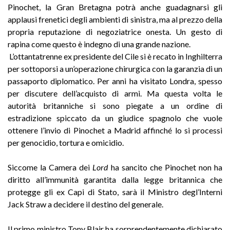
Pinochet, la Gran Bretagna potrà anche guadagnarsi gli
applausi frenetici degli ambienti di sinistra, ma al prezzo della
propria reputazione di negoziatrice onesta. Un gesto di
rapina come questo è indegno di una grande nazione.
L’ottantatrenne ex presidente del Cile si è recato in Inghilterra
per sottoporsi a un’operazione chirurgica con la garanzia di un
passaporto diplomatico. Per anni ha visitato Londra, spesso
per discutere dell’acquisto di armi. Ma questa volta le
autorità britanniche si sono piegate a un ordine di
estradizione spiccato da un giudice spagnolo che vuole
ottenere l’invio di Pinochet a Madrid affinché lo si processi
per genocidio, tortura e omicidio.
Siccome la Camera dei
Lord
ha sancito che Pinochet non ha
diritto all’immunità garantita dalla legge britannica che
protegge gli ex Capi di Stato, sarà il Ministro degl’Interni
Jack Straw a decidere il destino del generale.
Il primo ministro Tony Blair ha sorprendentemente dichiarato