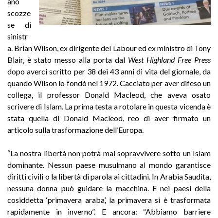
ano
scozze
se di
sinistr
a. Brian Wilson, ex dirigente del Labour ed ex ministro di Tony
Blair, è stato messo alla porta dal
West Highland Free Press
dopo averci scritto per 38 dei 43 anni di vita del giornale, da
quando Wilson lo fondò nel 1972. Cacciato per aver difeso un
collega, il professor Donald Macleod, che aveva osato
scrivere di Islam. La prima testa a rotolare in questa vicenda è
stata quella di Donald Macleod, reo di aver firmato un
articolo sulla trasformazione dell’Europa.
“La nostra libertà non potrà mai sopravvivere sotto un Islam
dominante. Nessun paese musulmano al mondo garantisce
diritti civili o la libertà di parola ai cittadini. In Arabia Saudita,
nessuna donna può guidare la macchina. E nei paesi della
cosiddetta ‘primavera araba’, la primavera si è trasformata
rapidamente in inverno”. E ancora: “Abbiamo barriere