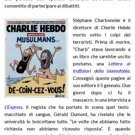
consentito di partecipare ai dibattiti.
Stéphane Charbonnier è il
direttore di
Charlie Hebdo
morto sotto i colpi dei
terroristi. Prima di morire,
“Charb” stava lavorando a
un libro che sarebbe uscito
postumo, una
Lettera ai
truffatori della islamofobia
.
Consegnò queste pagine al
suo editore il 5 gennaio. Due
giorni dopo ci fu il
massacro. In una intervista a
L’Express
,
il regista che ha portato in scena quel testo
macchiato di sangue, Gérald Dumont, ha rivelato che le
università lo boicottano tutte. “Le volte che abbiamo fatto
richiesta non abbiamo ricevuto risposta”. E quando