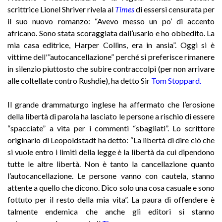
scrittrice Lionel Shriver rivela al
Times
di essersi censurata per
il suo nuovo romanzo: “Avevo messo un po’ di accento
africano. Sono stata scoraggiata dall’usarlo e ho obbedito. La
mia casa editrice, Harper Collins, era in ansia”. Oggi si è
vittime dell'”autocancellazione” perché si preferisce rimanere
in silenzio piuttosto che subire contraccolpi (per non arrivare
alle coltellate contro Rushdie), ha detto Sir
Tom Stoppard
.
Il grande drammaturgo inglese ha affermato che l’erosione
della libertà di parola ha lasciato le persone a rischio di essere
“spacciate” a vita per i commenti “sbagliati”. Lo scrittore
originario di Leopoldstadt ha detto: “La libertà di dire ciò che
si vuole entro i limiti della legge è la libertà da cui dipendono
tutte le altre libertà. Non è tanto la cancellazione quanto
l’autocancellazione. Le persone vanno con cautela, stanno
attente a quello che dicono. Dico solo una cosa casuale e sono
fottuto per il resto della mia vita”. La paura di offendere è
talmente endemica che anche gli editori si stanno