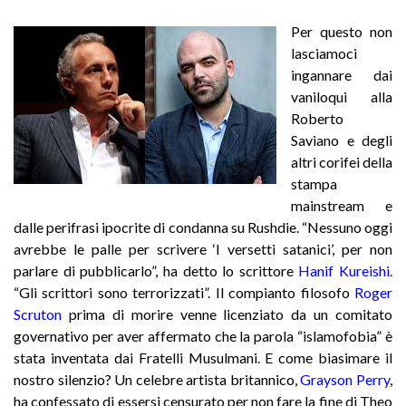
Per questo non
lasciamoci
ingannare dai
vaniloqui alla
Roberto
Saviano e degli
altri corifei della
stampa
mainstream e
dalle perifrasi ipocrite di condanna su Rushdie. “Nessuno oggi
avrebbe le palle per scrivere ‘I versetti satanici’, per non
parlare di pubblicarlo”, ha detto lo scrittore
Hanif
Kureishi
.
“Gli scrittori sono terrorizzati”. Il compianto filosofo
Roger
Scruton
prima di morire venne licenziato da un comitato
governativo per aver affermato che la parola “islamofobia” è
stata inventata dai Fratelli Musulmani. E come biasimare il
nostro silenzio? Un celebre artista britannico,
Grayson Perry
,
ha confessato di essersi censurato per non fare la fine di Theo