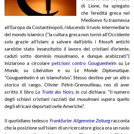
di Lione, ha spiegato
che l’eredità greca nel
Medioevo fu trasmessa
all’Europa da Costantinopoli, riducendo il ruolo intermediario
del mondo islamico (“la cultura greca non tornò all’Occidente
solo grazie all’Islam: a salvare dall’oblio i filosofi antichi
sarebbe stato innanzitutto il lavoro dei cristiani d’oriente,
caduti sotto dominio musulmano, e dunque arabizzati”)
iniziarono a circolare
peti
z
ioni contro Gouguenheim
su
Le
Monde
, su
Libération
e su
Le Monde Diplomatique
.
“Gouguenheim è un islamofobo”. Stesso destino per un altro
storico di rango, Olivier Pétré-Grenouilleau, reo di aver
scritto il libro
La Traite des Noirs,
in cui dichiara: “Il numero
degli schiavi cristiani razziati dai musulmani supera quello
degli africani deportati nelle Americhe”.
Il quotidiano tedesco
Frankfurter Allgemeine Zeitung
racconta
che la posizione sull’Islam di un ricercatore gioca ora un ruolo