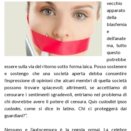
vecchio
apparato
della
blasfemia
e
dell’anate
ma, tutto
questo
potrebbe
essere sulla via del ritorno sotto forma laica. Posso sostenere
e sostengo che una società aperta debba consentire
l’espressione di opinioni che alcuni membri di quella società
possono trovare spiacevoli; altrimenti, se accettiamo di
censurare i sentimenti sgradevoli, entriamo nel problema di
chi dovrebbe avere il potere di censura.
Quis custodiet ipsos
custodes
, come si dice in latino. Chi ci proteggerà dai
guardiani?”.
Nessuno e l’autocensura è la regola ormai. La celebre