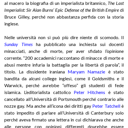
al macero la biografia di un imperialista britannico,
The Last
Imperialist: Sir Alan Burns’ Epic Defense of the British Empire
di
Bruce Gilley, perché non abbastanza perfida con la storia
inglese.
Nelle università non si può più dire niente di scomodo. Il
Sunday Times
ha pubblicato una inchiesta sui docenti
minacciati, anche di morte, per aver sfidato l’opinione
corrente. “200 accademici raccontano di minacce di morte e
abusi mentre infuria la battaglia per la libertà di parola”, il
titolo. La dissidente iraniana
Maryam Namazie
è stato
bandita da alcuni college inglesi, come il Goldsmiths e il
Warwick, perché avrebbe “offeso” gli studenti di fede
islamica. L’editorialista cattolico
Peter Hitchens
è stato
cancellato all’Università di Portsmouth perché contrario alle
nozze gay. Ma anche all’icona dei diritti gay
Peter Tatchell
è
stato impedito di parlare all’Università di Canterbury solo
perché aveva firmato una lettera in cui dichiarava che anche
alle persone con opinioni differenti dovrebbe essere