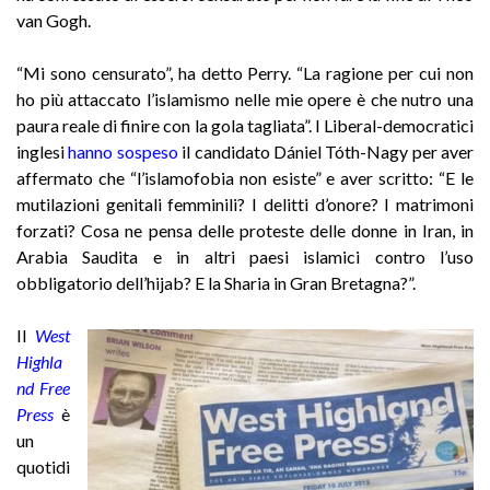
van Gogh.
“Mi sono censurato”, ha detto Perry. “La ragione per cui non
ho più attaccato l’islamismo nelle mie opere è che nutro una
paura reale di finire con la gola tagliata”. I Liberal-democratici
inglesi
hanno sospeso
il candidato Dániel Tóth-Nagy per aver
affermato che “l’islamofobia non esiste” e aver scritto: “E le
mutilazioni genitali femminili? I delitti d’onore? I matrimoni
forzati? Cosa ne pensa delle proteste delle donne in Iran, in
Arabia Saudita e in altri paesi islamici contro l’uso
obbligatorio dell’hijab? E la Sharia in Gran Bretagna?”.
Il
West
Highla
nd Free
Press
è
un
quotidi