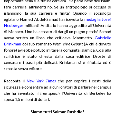
importante nella sua futura carriera. “Se parla bene dell’Islam,
farà carriera, altrimenti no. Se un antropologo si occupa di
islamismo, la sua carriera è finita”. Quando il sociologo
egiziano Hamed Abdel-Samad ha ricevuto la
medaglia Josef
Neuberger
militanti Antifa lo hanno aggredito all’Università
di Monaco. Uno ha cercato di dargli un pugno perché Samad
aveva scritto un libro che criticava Maometto.
Gabrielle
Brinkman
col suo romanzo
Wem ehre Geburt
(A chi è dovuto
l’onore) avrebbe potuto irritare la comunità islamica. Così alla
scrittrice è stato chiesto dalla casa editrice Droste di
censurare i passi più delicati. Brinkman si è rifiutata ed è
rimasta senza editore.
Racconta
il
New York Times
che per coprire i costi della
sicurezza e consentire ad alcuni oratori di parlare nel campus
che ha inventato il
free speech
, l’Università di Berkeley ha
speso 1,5 milioni di dollari.
Siamo tutti Salman Rushdie?