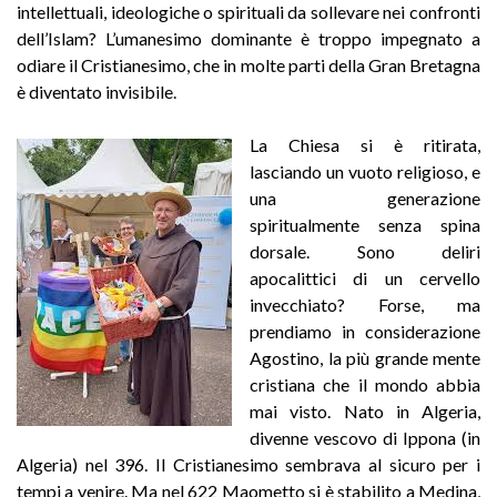
intellettuali, ideologiche o spirituali da sollevare nei confronti
dell’Islam? L’umanesimo dominante è troppo impegnato a
odiare il Cristianesimo, che in molte parti della Gran Bretagna
è diventato invisibile.
La Chiesa si è ritirata,
lasciando un vuoto religioso, e
una generazione
spiritualmente senza spina
dorsale. Sono deliri
apocalittici di un cervello
invecchiato? Forse, ma
prendiamo in considerazione
Agostino, la più grande mente
cristiana che il mondo abbia
mai visto. Nato in Algeria,
divenne vescovo di Ippona (in
Algeria) nel 396. Il Cristianesimo sembrava al sicuro per i
tempi a venire. Ma nel 622 Maometto si è stabilito a Medina,