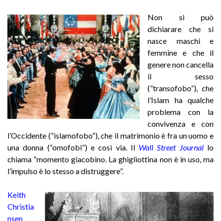
Non si può
dichiarare che si
nasce maschi e
femmine e che il
genere non cancella
il sesso
(”transofobo”), che
l’Islam ha qualche
problema con la
convivenza e con
l’Occidente (“islamofobo”), che il matrimonio è fra un uomo e
una donna (“omofobi”) e così via. I
l
Wall Street Journal
lo
chiama “momento giacobino. La ghigliottina non è in uso, ma
l’impulso è lo stesso a distruggere”.
Keith
Christia
nsen