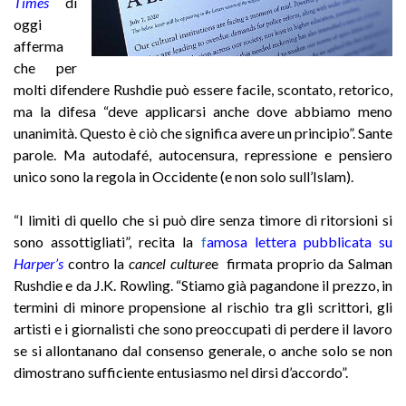
Times
di
oggi
afferma
che per
molti difendere Rushdie può essere facile, scontato, retorico,
ma la difesa “deve applicarsi anche dove abbiamo meno
unanimità. Questo è ciò che significa avere un principio”. Sante
parole. Ma autodafé, autocensura, repressione e pensiero
unico sono la regola in Occidente (e non solo sull’Islam).
“I limiti di quello che si può dire senza timore di ritorsioni si
sono assottigliati”, recita la
f
amosa lettera pubblicata su
Harper’s
contro la
cancel culture
e firmata proprio da Salman
Rushdie e da J.K. Rowling. “Stiamo già pagandone il prezzo, in
termini di minore propensione al rischio tra gli scrittori, gli
artisti e i giornalisti che sono preoccupati di perdere il lavoro
se si allontanano dal consenso generale, o anche solo se non
dimostrano sufficiente entusiasmo nel dirsi d’accordo”.