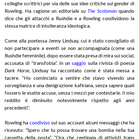
colleghe scrittrici per via delle sue idee critiche sul gender di
Rowling. Ha ragione un editoriale su
The Scotsman
quando
dice che gli attacchi a Rushdie e a Rowling condividono la
stessa matrice di intolleranza ideologica.
Come alla poetessa Jenny Lindsay, cui è stato consigliato di
non partecipare a eventi se non accompagnata (come una
Rushdie femminile), dopo essere stata presa di mira sui social,
accusata di “transfobia”. In un
saggio
sulla rivista di poesia
Dark Horse
, Lindsay ha raccontato come è stata messa a
tacere. “Ho cominciato a sentire che stavo vivendo una
sorveglianza e una denigrazione kafkiana, senza sapere quali
fossero le esatte accuse, senza i mezzi per contestarle. Il mio
reddito è diminuito notevolmente rispetto agli anni
precedenti”.
Rowling ha
condiviso
sul suo account alcuni messaggi che ha
ricevuto: “Spero che tu possa trovare una bomba nella tua
cassetta della posta”. “Ora che centinaia di attivisti trans