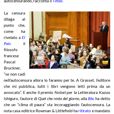
autocensurando, racconta il
Times
.
La censura
dilaga al
punto che,
come ha
rivelato a
El
Pais
il
filosofo
francese
Pascal
Bruckner,
“se non cadi
nell’autocensura allora lo faranno per te. A Grasset, l’editore
che mi pubblica, tutti i libri vengono letti prima da un
avvocato”. E anche il premio Nobel per la Letteratura Kazuo
Ishiguro, l’autore di
Quel che resta del giorno
, alla
Bbc
ha detto
che un “clima di paura” sta incoraggiando l’autocensura. La
nota casa editrice Rowman & Littlefield ha
ritirato
e mandato