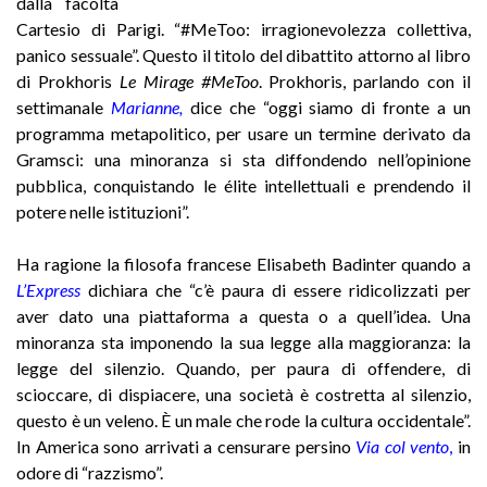
dalla facoltà
Cartesio di Parigi. “#MeToo: irragionevolezza collettiva,
panico sessuale”. Questo il titolo del dibattito attorno al libro
di Prokhoris
Le Mirage #MeToo
. Prokhoris, parlando con il
settimanale
Marianne,
dice che “oggi siamo di fronte a un
programma metapolitico, per usare un termine derivato da
Gramsci: una minoranza si sta diffondendo nell’opinione
pubblica, conquistando le élite intellettuali e prendendo il
potere nelle istituzioni”.
Ha ragione la filosofa francese Elisabeth Badinter quando a
L’Express
dichiara che “c’è paura di essere ridicolizzati per
aver dato una piattaforma a questa o a quell’idea. Una
minoranza sta imponendo la sua legge alla maggioranza: la
legge del silenzio. Quando, per paura di offendere, di
scioccare, di dispiacere, una società è costretta al silenzio,
questo è un veleno. È un male che rode la cultura occidentale”.
In America sono arrivati a censurare persino
Via col vento
,
in
odore di “razzismo”.