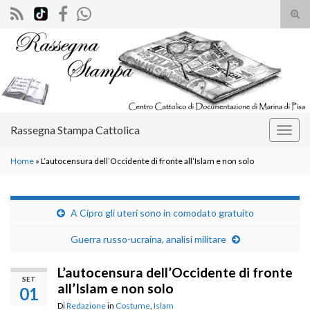
Atti
il
Search for:
mod
di
rice
Rassegna Stampa Cattolica
Attiv
la
Home
»
L’autocensura dell’Occidente di fronte all’Islam e non solo
navig
A Cipro gli uteri sono in comodato gratuito
Guerra russo-ucraina, analisi militare
L’autocensura dell’Occidente di fronte
SET
all’Islam e non solo
01
Di
Redazione
in
Costume
,
Islam