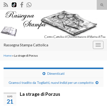
Atti
il
Search for:
mod
di
rice
Rassegna Stampa Cattolica
Attiv
la
Home
»
La strage di Porzus
navig
Dimenticati
Gramsci tradito da Togliatti, nuovi indizi per un complotto
La strage di Porzus
LUG
21