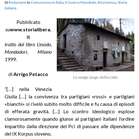
Di
Redazione
in
Comunismo in Italia
,
II Guerra Mondiale
,
Resistenza
,
Storia
italiana
Pubblicato
su
www.storialibera.
it
tratto dal libro L’esodo,
Mondadori, Milano
1999.
di
Arrigo Petacco
La malga luogo dell’eccidio
“[…] nella Venezia
Giulia […] la convivenza tra partigiani «rossi» e partigiani
«bianchi» si rivelò subito molto difficile e fu causa di episodi
di efferata gravità. […] Lo scontro ideologico esplose
clamorosamente quando giunse ai partigiani italiani l’ordine
impartito dalla direzione del Pci di passare alle dipendenze
del IX Korpus sloveno.