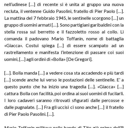
nell’udinese […] di recente si è unita al gruppo una nuova
recluta, il ventenne Guido Pasolini, fratello di Pier Paolo […].
La mattina del 7 febbraio 1945, le sentinelle scorgono […] un
gruppo di uomini armati […]. Sono partigiani garibaldini con la
stella rossa sul berretto e il fazzoletto rosso al collo. Li
comanda il padovano Mario Toffanin, nome di battaglia
«Giacca». Costui spiega […] di essere scampato ad un
rastrellamento e manifesta l’intenzione di passare coi suoi
uomini, […] agli ordini di «Bolla» [De Gregori].
[…]. Bolla manda […] a vedere cosa sta accadendo e più tardi
[…] scende anche lui verso le postazioni delle sentinelle. E’ a
questo punto che ha inizio una tragedia […]. «Giacca» […]
cattura Bolla con facilità, poi ordina ai suoi uomini di fucilarli.
I loro cadaveri saranno ritrovati sfigurati dalle percosse e
dalle pugnalate. […] Fra gli uccisi ci sono anche […] il fratello
di Pier Paolo Pasolini. […].
Mario Toffanin militava nelle bande di Tito già prima dell’8