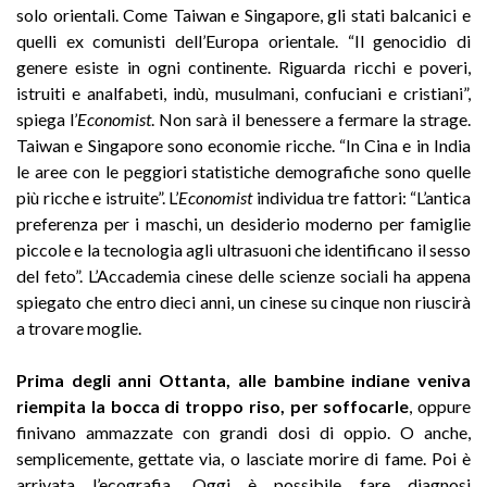
solo orientali. Come Taiwan e Singapore, gli stati balcanici e
quelli ex comunisti dell’Europa orientale. “Il genocidio di
genere esiste in ogni continente. Riguarda ricchi e poveri,
istruiti e analfabeti, indù, musulmani, confuciani e cristiani”,
spiega l’
Economist
. Non sarà il benessere a fermare la strage.
Taiwan e Singapore sono economie ricche. “In Cina e in India
le aree con le peggiori statistiche demografiche sono quelle
più ricche e istruite”. L’
Economist
individua tre fattori: “L’antica
preferenza per i maschi, un desiderio moderno per famiglie
piccole e la tecnologia agli ultrasuoni che identificano il sesso
del feto”. L’Accademia cinese delle scienze sociali ha appena
spiegato che entro dieci anni, un cinese su cinque non riuscirà
a trovare moglie.
Prima degli anni Ottanta, alle bambine indiane veniva
riempita la bocca di troppo riso, per soffocarle
, oppure
finivano ammazzate con grandi dosi di oppio. O anche,
semplicemente, gettate via, o lasciate morire di fame. Poi è
arrivata l’ecografia. Oggi è possibile fare diagnosi