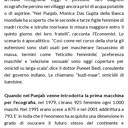
ecografiche persino nei villaggi ancora privi di acqua potabile
o di aspirine. “Nel Punjab, Monica Das Gupta della Banca
mondiale ha scoperto che le seconde e terze figlie femmine di
madri ricche e istruite morivano in misura maggiore entro il
quinto giorno dei loro fratelli”, racconta l’Economist. Lo
scenario è apocalittico. “Così come nel corso della storia gli
eufemismi sono stati usati per mascherare l’assassinio di
massa, termini come ‘feticidio femminile’, ‘preferenza
maschile’ e ‘selezione sessuale’ sono oggi coperture per
omicidi su larga scala”, dice il dottor Puneet Bedi, consulente
del governo indiano. Le chiamano “kudi-maar”, omicidii di
bambine.
Quando nel Punjab venne introdotta la prima macchina
per l’ecografia
, nel 1979, c’erano 925 femmine ogni 1.000
maschi. Nel 1991 erano scese a 875 e nel 2001 addirittura a
793. E’ in India che il fenomeno ha acquisito una dimensione in
grado di oscurare il futuro stesso del continente e