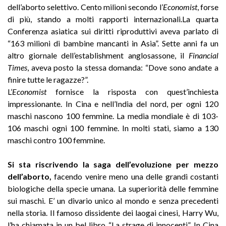
dell’aborto selettivo. Cento milioni secondo l’
Economist
, forse
di più, stando a molti rapporti internazionali.La quarta
Conferenza asiatica sui diritti riproduttivi aveva parlato di
“163 milioni di bambine mancanti in Asia”. Sette anni fa un
altro giornale dell’establishment anglosassone, il
Financial
Times
, aveva posto la stessa domanda: “Dove sono andate a
finire tutte le ragazze?”.
L’
Economist
fornisce la risposta con quest’inchiesta
impressionante. In Cina e nell’India del nord, per ogni 120
maschi nascono 100 femmine. La media mondiale è di 103-
106 maschi ogni 100 femmine. In molti stati, siamo a 130
maschi contro 100 femmine.
Si sta riscrivendo la saga dell’evoluzione per mezzo
dell’aborto,
facendo venire meno una delle grandi costanti
biologiche della specie umana. La superiorità delle femmine
sui maschi. E’ un divario unico al mondo e senza precedenti
nella storia. Il famoso dissidente dei laogai cinesi, Harry Wu,
l’ha chiamata in un bel libro “La strage di innocenti”. In Cina