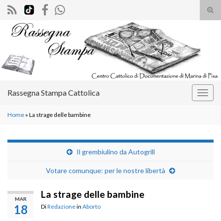
Atti
il
Search for:
mod
di
rice
Rassegna Stampa Cattolica
Attiv
la
Home
»
La strage delle bambine
navig
Il grembiulino da Autogrill
Votare comunque: per le nostre libertà
La strage delle bambine
MAR
18
Di
Redazione
in
Aborto