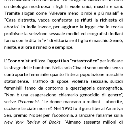
un’ideologia mostruosa i figli li vuole unici, maschi e sani.
Tramite slogan come “Allevare meno bimbi e più maiali” e
“Casa distrutta, vacca confiscata se rifiuti la richiesta di
aborto”. In India invece, per aggirare la legge che in teoria
proibisce la selezione sessuale medici ed ecografisti indiani
fanno con le dita la “V” di vittoria se il figlio è maschio. Sennò,
niente, e allora il rimedio è semplice.
L’Economist utilizza l’aggettivo “catastrofico”
per indicare
la strage delle bambine. Nella sola Cina ci sono uomini senza
controparte femminile quanto l’intera popolazione maschile
statunitense. Traffico di spose, violenza sessuale, suicidi
femminili fanno da contorno a quest’agonia demografica.
“Non è una esagerazione chiamarlo genocidio di genere”,
scrive l’
Economist
. “Le donne mancano a milioni – abortite,
uccise e lasciate morire”. Nel 1990 fu il guru liberal Amartya
Sen, premio Nobel per l’Economia, a lanciare l’allarme sulla
New York Review of Books
: “Almeno sessanta milioni di