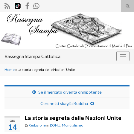
Atti
il
Search for:
mod
di
rice
Rassegna Stampa Cattolica
Attiv
la
Home
»
La storia segreta delle Nazioni Unite
navig
Se il mercato diventa onnipotente
Ceronetti sbaglia Buddha
La storia segreta delle Nazioni Unite
GIU
14
Di
Redazione
in
L'ONU
,
Mondialismo