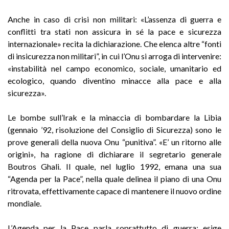
Anche in caso di crisi non militari: «L’assenza di guerra e
conflitti tra stati non assicura in sé la pace e sicurezza
internazionale» recita la dichiarazione. Che elenca altre “fonti
di insicurezza non militari”, in cui l’Onu si arroga di intervenire:
«instabilità nel campo economico, sociale, umanitario ed
ecologico, quando diventino minacce alla pace e alla
sicurezza».
Le bombe sull’Irak e la minaccia di bombardare la Libia
(gennaio ’92, risoluzione del Consiglio di Sicurezza) sono le
prove generali della nuova Onu “punitiva”. «E’ un ritorno alle
origini», ha ragione di dichiarare il segretario generale
Boutros Ghali. Il quale, nel luglio 1992, emana una sua
“Agenda per la Pace”, nella quale delinea il piano di una Onu
ritrovata, effettivamente capace di mantenere il nuovo ordine
mondiale.
L’Agenda per la Pace parla soprattutto di guerra: esige