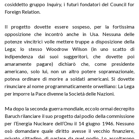
cosiddetto gruppo
Inquiry,
i futuri fondatori del Council for
Foreign Relation.
Il progetto dovette essere sospeso, per la fortissima
opposizione che incontrò anche in Usa. Nessuna delle
potenze vincitrici volle mettere truppe a disposizione della
Lega; lo stesso Woodrow Wilson (in uno scatto di
indipendenza dai suoi suggeritori, che dovette poi
amaramente pagare) dichiarò che, come presidente
americano, solo lui, non un altro potere soprannazionale,
poteva ordinare di morire a soldati americani. Si dovette
rinunciare al nome programmaticamente orwelliano: La Lega
per imporre la Pace divenne la Società delle Nazioni.
Ma dopo la seconda guerra mondiale, eccolo ormai decrepito
Baruch rilanciare il suo progetto dal podio della commissione
per l’Energia Nucleare dell’Onu il 14 giugno 1946. Nessuno
osò domandare quale diritto avesse il vecchio finanziere,
privato cittadino, di parlare da quel podio. Lo ascoltarono