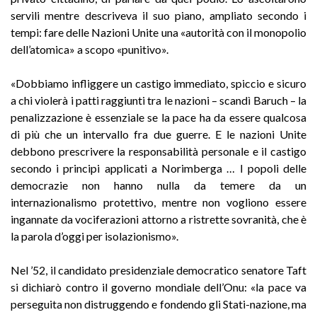
servili mentre descriveva il suo piano, ampliato secondo i
tempi: fare delle Nazioni Unite una «autorità con il monopolio
dell’atomica» a scopo «punitivo».
«Dobbiamo infliggere un castigo immediato, spiccio e sicuro
a chi violerà i patti raggiunti tra le nazioni – scandì Baruch – la
penalizzazione è essenziale se la pace ha da essere qualcosa
di più che un intervallo fra due guerre. E le nazioni Unite
debbono prescrivere la responsabilità personale e il castigo
secondo i principi applicati a Norimberga … I popoli delle
democrazie non hanno nulla da temere da un
internazionalismo protettivo, mentre non vogliono essere
ingannate da vociferazioni attorno a ristrette sovranità, che è
la parola d’oggi per isolazionismo».
Nel ’52, il candidato presidenziale democratico senatore Taft
si dichiarò contro il governo mondiale dell’Onu: «la pace va
perseguita non distruggendo e fondendo gli Stati-nazione, ma