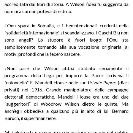
accreditata dai libri di storia. A Wilson l’idea fu suggerita da
uomini a cui non poteva dire di no.
L’Onu spara in Somalia, e i benintenzionati credenti nella
“solidarietà internazionale” si scandalizzano. I Caschi Blu non
sono angeli? Lo stupore è fuori luogo: l’Onu sta
semplicemente tornando alla sua vocazione originaria, ai
motivi profondi che la fecero nascere.
«Non pare che Wilson abbia studiato seriamente il
programma della Lega per imporre la Pace» scriveva il
“colonnello” E. Mandell House nelle sue
Private Papres
(diari
privati) nel 1916. Grande manipolatore delle campagne
elettorali democratiche, Mandell House era uno dei due
“suggeritori” di Woodrow Wilson dietro le quinte. Ma
anch’egli obbediva a qualcuno più in alto di lui: Bernard
Baruch, il superfinanziere.
Mai eletto da nessuno, ma compratore primario del debito