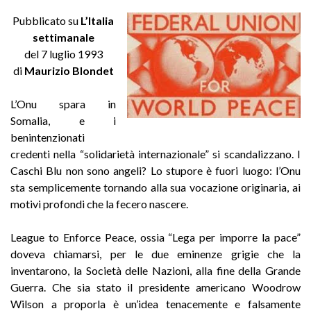
Pubblicato su
L’Italia
settimanale
del 7 luglio 1993
di
Maurizio Blondet
L’Onu spara in
Somalia, e i
benintenzionati
credenti nella “solidarietà internazionale” si scandalizzano. I
Caschi Blu non sono angeli? Lo stupore è fuori luogo: l’Onu
sta semplicemente tornando alla sua vocazione originaria, ai
motivi profondi che la fecero nascere.
League to Enforce Peace, ossia “Lega per imporre la pace”
doveva chiamarsi, per le due eminenze grigie che la
inventarono, la Società delle Nazioni, alla fine della Grande
Guerra. Che sia stato il presidente americano Woodrow
Wilson a proporla è un’idea tenacemente e falsamente