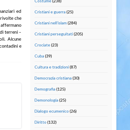
Costume
(238)
nanziari ed
Cristiani e guerra
(25)
 rivolte che
Cristiani nell'islam
(284)
se affermano
i terreni –
Cristiani perseguitati
(205)
oli. Alcune
Crociate
(23)
 contadini e
Cuba
(39)
Cultura e tradizioni
(87)
Democrazia cristiana
(30)
Demografia
(125)
Demonologia
(25)
Dialogo ecumenico
(26)
Diritto
(132)