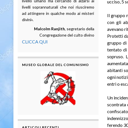
livello umano ma cercando di alzarsi ai
ucciso, 5 s
livelli soprannaturali che noi riusciremo
ad attingere in qualche modo ai misteri
Il gruppo 
divini».
con gli ab
Malcolm Ranjith
, segretario della
avevano ri
Congregazione del culto divino
Protetti da
CLICCA QUI
gruppo di 
tentato di
sopruso. L
aumentata 
MUSEO GLOBALE DEL COMUNISMO
abitanti so
ogni notizi
entri o esc
Un incident
scontrata 
confiscato 
indennizzo
ferendo 300
ARTICOLI RECENTI