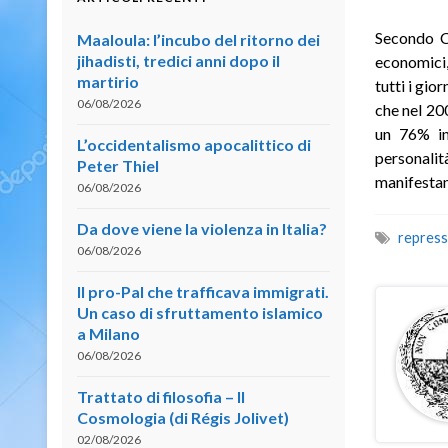
Secondo Ch
Maaloula: l’incubo del ritorno dei
jihadisti, tredici anni dopo il
economici, 
martirio
tutti i gio
06/08/2026
che nel 20
un 76% in 
L’occidentalismo apocalittico di
personalità
Peter Thiel
manifestan
06/08/2026
Da dove viene la violenza in Italia?
repress
06/08/2026
Il pro-Pal che trafficava immigrati.
Un caso di sfruttamento islamico
a Milano
06/08/2026
Trattato di filosofia – II
Cosmologia (di Régis Jolivet)
02/08/2026