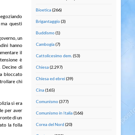
Bioetica
(266)
 negoziando
Brigantaggio
(3)
, ma questi
Buddismo
(1)
 governo, un
Cambogia
(7)
adini hanno
umentare il
Cattolicesimo dem.
(53)
 tensione è
. Decine di
Chiesa
(2.297)
 ha bloccato
Chiesa ed ebrei
(39)
trollare chi
Cina
(165)
Comunismo
(377)
lizia si era
le per aver
Comunismo in Italia
(166)
fronte di un
to la folla
Corea del Nord
(20)