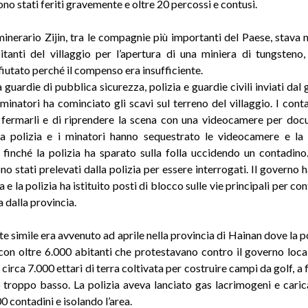
ono stati feriti gravemente e oltre 20 percossi e contusi.
minerario Zijin, tra le compagnie più importanti del Paese, stava
itanti del villaggio per l’apertura di una miniera di tungsteno
fiutato perché il compenso era insufficiente.
 guardie di pubblica sicurezza, polizia e guardie civili inviati dal
minatori ha cominciato gli scavi sul terreno del villaggio. I cont
 fermarli e di riprendere la scena con una videocamere per doc
a polizia e i minatori hanno sequestrato le videocamere e la
finché la polizia ha sparato sulla folla uccidendo un contadino
no stati prelevati dalla polizia per essere interrogati. Il governo
a e la polizia ha istituito posti di blocco sulle vie principali per con
a dalla provincia.
e simile era avvenuto ad aprile nella provincia di Hainan dove la po
con oltre 6.000 abitanti che protestavano contro il governo loca
circa 7.000 ettari di terra coltivata per costruire campi da golf, a 
 troppo basso. La polizia aveva lanciato gas lacrimogeni e carica
 contadini e isolando l’area.