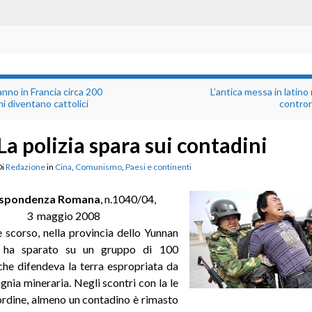
nno in Francia circa 200
L’antica messa in latino
 diventano cattolici
contror
La polizia spara sui contadini
Di
Redazione
in
Cina
,
Comunismo
,
Paesi e continenti
ispondenza Romana
, n.1040/04,
3 maggio 2008
le scorso, nella provincia dello Yunnan
a ha sparato su un gruppo di 100
che difendeva la terra espropriata da
nia mineraria. Negli scontri con la le
’ordine, almeno un contadino è rimasto