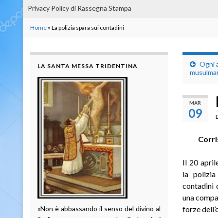
Privacy Policy di Rassegna Stampa
Home
»
La polizia spara sui contadini
Ogni a
LA SANTA MESSA TRIDENTINA
musulmani
MAR
09
Corr
Il 20 apri
la polizi
contadini 
una compag
«Non è abbassando il senso del divino al
forze dell