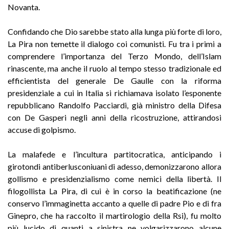
Novanta.
Confidando che Dio sarebbe stato alla lunga più forte di loro,
La Pira non temette il dialogo coi comunisti. Fu tra i primi a
comprendere l’importanza del Terzo Mondo, dell’Islam
rinascente, ma anche il ruolo al tempo stesso tradizionale ed
efficientista del generale De Gaulle con la riforma
presidenziale a cui in Italia si richiamava isolato l’esponente
repubblicano Randolfo Pacciardi, già ministro della Difesa
con De Gasperi negli anni della ricostruzione, attirandosi
accuse di golpismo.
La malafede e l’incultura partitocratica, anticipando i
girotondi antiberlusconiuani di adesso, demonizzarono allora
gollismo e presidenzialismo come nemici della libertà. Il
filogollista La Pira, di cui è in corso la beatificazione (ne
conservo l’immaginetta accanto a quelle di padre Pio e di fra
Ginepro, che ha raccolto il martirologio della Rsi), fu molto
più lucido di quanti a sinistra ne volgarizzarono alcune