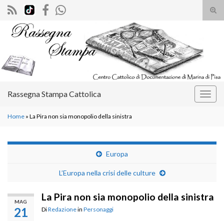
Atti
il
Search for:
mod
di
rice
Rassegna Stampa Cattolica
Attiv
la
Home
»
La Pira non sia monopolio della sinistra
navig
Europa
L’Europa nella crisi delle culture
La Pira non sia monopolio della sinistra
MAG
21
Di
Redazione
in
Personaggi