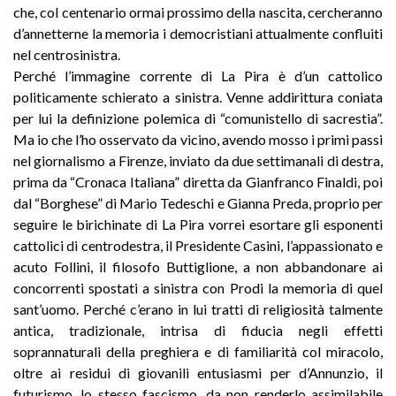
che, col centenario ormai prossimo della nascita, cercheranno
d’annetterne la memoria i democristiani attualmente confluiti
nel centrosinistra.
Perché l’immagine corrente di La Pira è d’un cattolico
politicamente schierato a sinistra. Venne addirittura coniata
per lui la definizione polemica di “comunistello di sacrestia”.
Ma io che l’ho osservato da vicino, avendo mosso i primi passi
nel giornalismo a Firenze, inviato da due settimanali di destra,
prima da “Cronaca Italiana” diretta da Gianfranco Finaldi, poi
dal “Borghese” di Mario Tedeschi e Gianna Preda, proprio per
seguire le birichinate di La Pira vorrei esortare gli esponenti
cattolici di centrodestra, il Presidente Casini, l’appassionato e
acuto Follini, il filosofo Buttiglione, a non abbandonare ai
concorrenti spostati a sinistra con Prodi la memoria di quel
sant’uomo. Perché c’erano in lui tratti di religiosità talmente
antica, tradizionale, intrisa di fiducia negli effetti
soprannaturali della preghiera e di familiarità col miracolo,
oltre ai residui di giovanili entusiasmi per d’Annunzio, il
futurismo, lo stesso fascismo, da non renderlo assimilabile