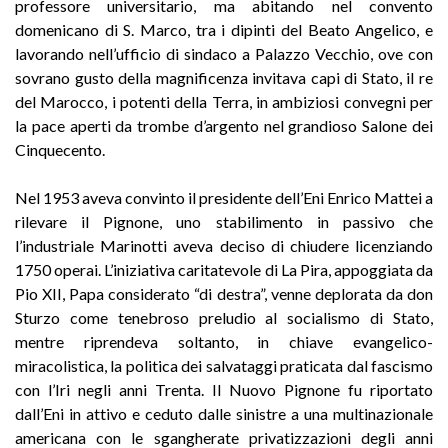
professore universitario, ma abitando nel convento
domenicano di S. Marco, tra i dipinti del Beato Angelico, e
lavorando nell’ufficio di sindaco a Palazzo Vecchio, ove con
sovrano gusto della magnificenza invitava capi di Stato, il re
del Marocco, i potenti della Terra, in ambiziosi convegni per
la pace aperti da trombe d’argento nel grandioso Salone dei
Cinquecento.
Nel 1953 aveva convinto il presidente dell’Eni Enrico Mattei a
rilevare il Pignone, uno stabilimento in passivo che
l’industriale Marinotti aveva deciso di chiudere licenziando
1750 operai. L’iniziativa caritatevole di La Pira, appoggiata da
Pio XII, Papa considerato “di destra”, venne deplorata da don
Sturzo come tenebroso preludio al socialismo di Stato,
mentre riprendeva soltanto, in chiave evangelico-
miracolistica, la politica dei salvataggi praticata dal fascismo
con l’Iri negli anni Trenta. Il Nuovo Pignone fu riportato
dall’Eni in attivo e ceduto dalle sinistre a una multinazionale
americana con le sgangherate privatizzazioni degli anni