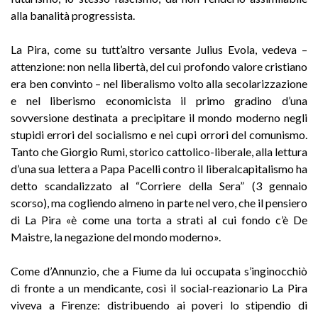
alla banalità progressista.
La Pira, come su tutt’altro versante Julius Evola, vedeva –
attenzione: non nella libertà, del cui profondo valore cristiano
era ben convinto – nel liberalismo volto alla secolarizzazione
e nel liberismo economicista il primo gradino d’una
sovversione destinata a precipitare il mondo moderno negli
stupidi errori del socialismo e nei cupi orrori del comunismo.
Tanto che Giorgio Rumi, storico cattolico-liberale, alla lettura
d’una sua lettera a Papa Pacelli contro il liberalcapitalismo ha
detto scandalizzato al “Corriere della Sera” (3 gennaio
scorso), ma cogliendo almeno in parte nel vero, che il pensiero
di La Pira «è come una torta a strati al cui fondo c’è De
Maistre, la negazione del mondo moderno».
Come d’Annunzio, che a Fiume da lui occupata s’inginocchiò
di fronte a un mendicante, così il social-reazionario La Pira
viveva a Firenze: distribuendo ai poveri lo stipendio di