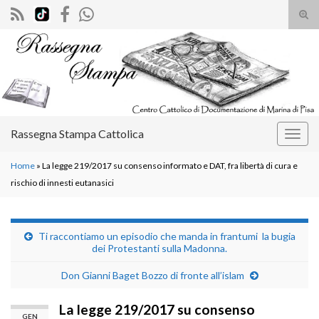
Atti
il
Search for:
mod
di
rice
Rassegna Stampa Cattolica
Attiv
la
Home
»
La legge 219/2017 su consenso informato e DAT, fra libertà di cura e
navig
rischio di innesti eutanasici
Ti raccontiamo un episodio che manda in frantumi la bugia
dei Protestanti sulla Madonna.
Don Gianni Baget Bozzo di fronte all’islam
La legge 219/2017 su consenso
GEN