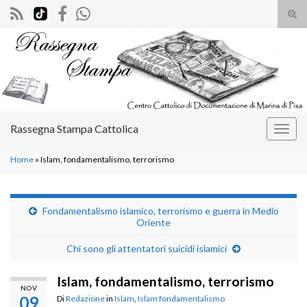
Atti
il
Search for:
mod
di
rice
Rassegna Stampa Cattolica
Attiv
la
Home
»
Islam, fondamentalismo, terrorismo
navig
Fondamentalismo islamico, terrorismo e guerra in Medio
Oriente
Chi sono gli attentatori suicidi islamici
Islam, fondamentalismo, terrorismo
NOV
09
Di
Redazione
in
Islam
,
Islam fondamentalismo