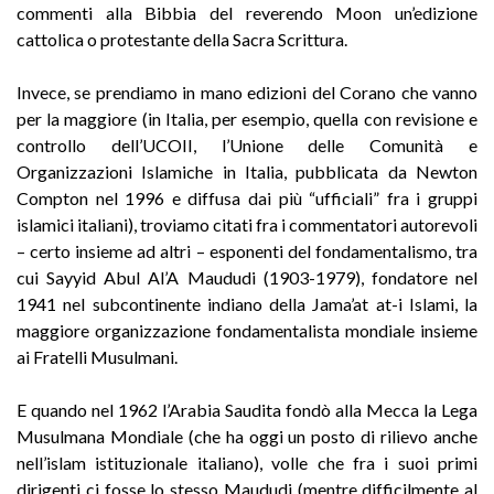
commenti alla Bibbia del reverendo Moon un’edizione
cattolica o protestante della Sacra Scrittura.
Invece, se prendiamo in mano edizioni del Corano che vanno
per la maggiore (in Italia, per esempio, quella con revisione e
controllo dell’UCOII, l’Unione delle Comunità e
Organizzazioni Islamiche in Italia, pubblicata da Newton
Compton nel 1996 e diffusa dai più “ufficiali” fra i gruppi
islamici italiani), troviamo citati fra i commentatori autorevoli
– certo insieme ad altri – esponenti del fondamentalismo, tra
cui Sayyid Abul Al’A Maududi (1903-1979), fondatore nel
1941 nel subcontinente indiano della Jama’at at-i Islami, la
maggiore organizzazione fondamentalista mondiale insieme
ai Fratelli Musulmani.
E quando nel 1962 l’Arabia Saudita fondò alla Mecca la Lega
Musulmana Mondiale (che ha oggi un posto di rilievo anche
nell’islam istituzionale italiano), volle che fra i suoi primi
dirigenti ci fosse lo stesso Maududi (mentre difficilmente al