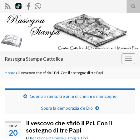
Atti
il
Search for:
mod
di
rice
Rassegna Stampa Cattolica
Attiv
la
Home
»
Il vescovo che sfidò il Pci. Con il sostegno di tre Papi
navig
Guerra in Siria: tre anni di crimini e menzogne
Sopra la democrazia c’è Dio
Il vescovo che sfidò il Pci. Con il
NOV
sostegno di tre Papi
20
Di
Redazione
in
Chiesa
,
Famiglia
,
Libri