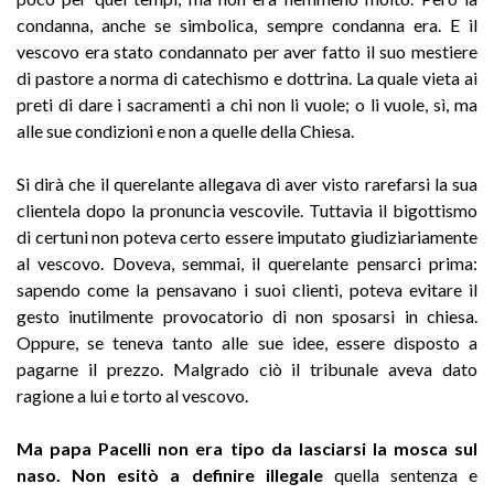
condanna, anche se simbolica, sempre condanna era. E il
vescovo era stato condannato per aver fatto il suo mestiere
di pastore a norma di catechismo e dottrina. La quale vieta ai
preti di dare i sacramenti a chi non li vuole; o li vuole, sì, ma
alle sue condizioni e non a quelle della Chiesa.
Si dirà che il querelante allegava di aver visto rarefarsi la sua
clientela dopo la pronuncia vescovile. Tuttavia il bigottismo
di certuni non poteva certo essere imputato giudiziariamente
al vescovo. Doveva, semmai, il querelante pensarci prima:
sapendo come la pensavano i suoi clienti, poteva evitare il
gesto inutilmente provocatorio di non sposarsi in chiesa.
Oppure, se teneva tanto alle sue idee, essere disposto a
pagarne il prezzo. Malgrado ciò il tribunale aveva dato
ragione a lui e torto al vescovo.
Ma papa Pacelli non era tipo da lasciarsi la mosca sul
naso. Non esitò a definire illegale
quella sentenza e