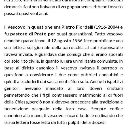
democristiani non finivano di vergognarsene sebbene fossero
passati quasi vent’anni.
Il vescovo in questione era Pietro Fiordelli (1916-2004) e
fu pastore di Prato per
quasi quarant’anni. Fatto vescovo
neanche quarantenne, il 12 agosto 1956 fece pubblicare una
sua lettera sul giornale della parrocchia al cui responsabile
l’aveva inviata. Riguardava due coniugi che si erano sposati
col solo rito civile, in quanto lui era un militante comunista. In
base al diritto canonico il vescovo invitava il parroco in
questione a considerare i due come pubblici concubini e
quindi a escluderli dai sacramenti. Non solo. Anche i rispettivi
genitori avevano mancato ai loro doveri cristiani
permettendo che i figli contraessero matrimonio al di fuori
della Chiesa, perciò non si doveva procedere alla tradizionale
benedizione pasquale della loro casa. Sempre codice
canonico alla mano, il vescovo rincarò la dose ordinando che
la sua lettera fosse letta da tutti i pulpiti della diocesi.