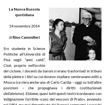
La Nuova Bussola
quotidiana
14 novembre 2014
di
Rino Cammilleri
Ero studente in Scienze
Politiche all’Università di
Pisa negli “anni caldi”.
Cioè, proprio nell’occhio
del ciclone. I docenti da baroni si erano trasformati in tribuni
della plebe e i libri su cui dovevo studiare sembravano editi a
Mosca (ce n’era anche uno di Carlo Cardia – oggi su tutt’altre
posizioni – che propugnava i diritti costituzionali
dell’ateismo). Ebbene, quasi tutti questi testi ricordavano con
indignazione l’orribile «caso del vescovo di Prato», avvenuto
nel 1956, ma mai dimenticato dai livorosi compagni. I succubi