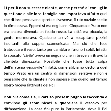
Lì per lì non successe niente, anche perché ai coniugi in
questione e alle loro famiglie non importava
affatto quel
che di loro pensavano i preti e il vescovo, il rito nuziale scelto
lo dimostrava. Epperò si era negli anni Cinquanta e Prato non
era ancora divenuta un feudo rosso. La città era piccola, la
gente mormorava. Qualcuno arrivò a recapitare pizzini
insultanti alla coppia scomunicata. Ma ciò che fece
traboccare il vaso, tanto per cambiare, furono i soldi. Infatti,
lo sposato “civile” aveva un negozio che in breve si ritrovò la
clientela dimezzata. Possibile che fosse tutta colpa
dell’anatema vescovile? Infatti, come abbiamo detto, a quel
tempo Prato era un centro di dimensioni relative e non è
pensabile che la clientela non sapesse che quello nel tempo
libero faceva l’attivista del Pci.
Boh. Sia come sia, il Partito prese in pugno la faccenda e
convinse gli scomunicati a querelare
il
vescovo per
diffamazione. La cosa finì pure in Parlamento, dove il Pci