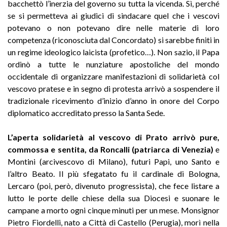
bacchettò l’inerzia del governo su tutta la vicenda. Sì, perché
se si permetteva ai giudici di sindacare quel che i vescovi
potevano o non potevano dire nelle materie di loro
competenza (riconosciuta dal Concordato) si sarebbe finiti in
un regime ideologico laicista (profetico…). Non sazio, il Papa
ordinò a tutte le nunziature apostoliche del mondo
occidentale di organizzare manifestazioni di solidarietà col
vescovo pratese e in segno di protesta arrivò a sospendere il
tradizionale ricevimento d’inizio d’anno in onore del Corpo
diplomatico accreditato presso la Santa Sede.
L’aperta solidarietà al vescovo di Prato arrivò pure,
commossa e sentita, da Roncalli (patriarca di Venezia)
e
Montini (arcivescovo di Milano), futuri Papi, uno Santo e
l’altro Beato. Il più sfegatato fu il cardinale di Bologna,
Lercaro (poi, però, divenuto progressista), che fece listare a
lutto le porte delle chiese della sua Diocesi e suonare le
campane a morto ogni cinque minuti per un mese. Monsignor
Pietro Fiordelli, nato a Città di Castello (Perugia), morì nella