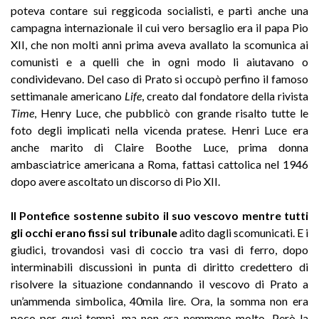
poteva contare sui reggicoda socialisti, e partì anche una
campagna internazionale il cui vero bersaglio era il papa Pio
XII, che non molti anni prima aveva avallato la scomunica ai
comunisti e a quelli che in ogni modo li aiutavano o
condividevano. Del caso di Prato si occupò perfino il famoso
settimanale americano
Life
, creato dal fondatore della rivista
Time
, Henry Luce, che pubblicò con grande risalto tutte le
foto degli implicati nella vicenda pratese. Henri Luce era
anche marito di Claire Boothe Luce, prima donna
ambasciatrice americana a Roma, fattasi cattolica nel 1946
dopo avere ascoltato un discorso di Pio XII.
Il Pontefice sostenne subito il suo vescovo mentre tutti
gli occhi erano fissi sul tribunale
adito dagli scomunicati. E i
giudici, trovandosi vasi di coccio tra vasi di ferro, dopo
interminabili discussioni in punta di diritto credettero di
risolvere la situazione condannando il vescovo di Prato a
un’ammenda simbolica, 40mila lire. Ora, la somma non era
poco per quei tempi, ma non era nemmeno molto. Però la