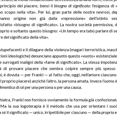
 principio del piacere, bensì il
bisogno di significato:
l’esigenza di 
o scopo nella vita». Per lui, gran parte delle nostre nevrosi, de
anno origine non già dalla «repressione» dell’istinto se
disfatto «bisogno di significato». La nostra società permissiva, d
oprio e soltanto questo bisogno: «Un tempo era tabù parlare di se
e del significato della vita».
stupefacenti e il dilagare della violenza (magari terroristica, mas
ioni ideologiche) denunciano appunto questo «vuoto» esistenziale:
e surrogati maligni della «fame di significato». La stessa impotenz
ità di provare piacere che sembra colpire sempre più spesso 
i, è dovuta — per Frankl — al fatto che, oggi, nell’amore ciascuno
il proprio piacere) anziché l’altro, la persona amata. Invece l’uomo è
dimentica
di sé per una persona o per una causa.
iatra, Frankl non fornisce ovviamente la formula già confezionat
. Ma la sua logoterapia è il metodo che usa per orientare i suoi
 sé il significato — unico, irripetibile per ciascuno — della
propria
e