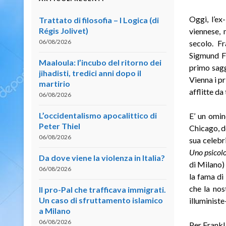
Oggi, l’ex
Trattato di filosofia – I Logica (di
Régis Jolivet)
viennese, 
06/08/2026
secolo. F
Sigmund Fr
Maaloula: l’incubo del ritorno dei
primo sagg
jihadisti, tredici anni dopo il
Vienna i pr
martirio
afflitte da
06/08/2026
L’occidentalismo apocalittico di
E’ un omin
Peter Thiel
Chicago, d
06/08/2026
sua celebri
Uno psicolo
Da dove viene la violenza in Italia?
di Milano)
06/08/2026
la fama di 
che la nos
Il pro-Pal che trafficava immigrati.
Un caso di sfruttamento islamico
illuministe
a Milano
06/08/2026
Per Frankl