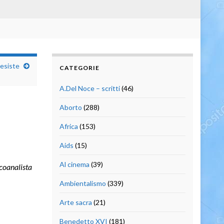
resiste
CATEGORIE
A.Del Noce – scritti
(46)
Aborto
(288)
Africa
(153)
Aids
(15)
Al cinema
(39)
icoanalista
Ambientalismo
(339)
Arte sacra
(21)
Benedetto XVI
(181)