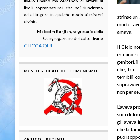
livello umano ma cercando di alzarsi ai
livelli soprannaturali che noi riusciremo
ad attingere in qualche modo ai misteri
strinse un
divini».
morte, avr
Malcolm Ranjith
, segretario della
amava.
Congregazione del culto divino
CLICCA QUI
Il Cielo n
era uno sc
genitori, i
che, fra i
MUSEO GLOBALE DEL COMUNISMO
terribili 
sopravvive
non per se
L’aveva pro
suoi dolori
gli aveva 
che la fame
puoi soppo
ARTICOLI RECENTI