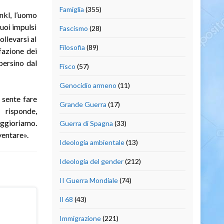
Famiglia
(355)
ankl, l’uomo
suoi impulsi
Fascismo
(28)
ollevarsi al
Filosofia
(89)
fazione dei
 persino dal
Fisco
(57)
Genocidio armeno
(11)
 sente fare
Grande Guerra
(17)
 risponde,
eggioriamo.
Guerra di Spagna
(33)
ventare».
Ideologia ambientale
(13)
Ideologia del gender
(212)
II Guerra Mondiale
(74)
Il 68
(43)
Immigrazione
(221)