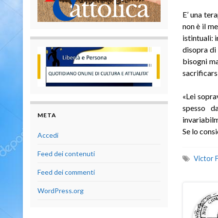
E’ una tera
non è il me
istintuali:
disopra di
bisogni mat
sacrificars
«Lei sopra
spesso da
META
invariabil
Se lo cons
Accedi
Feed dei contenuti
Victor 
Feed dei commenti
WordPress.org