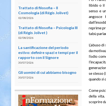
libido o il
Trattato di filosofia – II
senso e un
Cosmologia (di Régis Jolivet)
angosce h
02/08/2026
dall’insod
Trattato di filosofia – Psicologia III
reprime pr
(di Régis Jolivet )
tabù parlar
02/08/2026
L’abuso di 
La santificazione del periodo
da motivaz
estivo: definire spazi e tempi per il
l’odio com
rapporto con il Signore
l’incapac
30/07/2026
generazion
Gli uomini di cui abbiamo bisogno
se stesso (
30/07/2026
quando
si 
Come psich
della vita
scoprire da