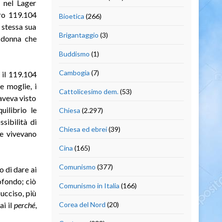
o nel Lager
ero 119.104
Bioetica
(266)
 stessa sua
Brigantaggio
(3)
a donna che
Buddismo
(1)
Cambogia
(7)
 il 119.104
e moglie, i
Cattolicesimo dem.
(53)
 aveva visto
uilibrio le
Chiesa
(2.297)
sibilità di
Chiesa ed ebrei
(39)
he vivevano
Cina
(165)
Comunismo
(377)
o di dare ai
rofondo; ciò
Comunismo in Italia
(166)
ucciso, più
ai il
perché
,
Corea del Nord
(20)