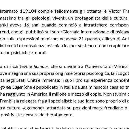
-internato 119.104 compie felicemente gli ottanta: è Victor Fr
massimo tra gli psicologi viventi, un protagonista della cultura
rankl aveva 16 anni quando cominciò a intrattenere corrispo
eud, che gli pubblicò sul suo «Giornale internazionale di psicanal
io sulle espressioni mimiche; ne aveva 21 quando, allievo di Adl
imi centri di consulenza psichiatrica per sostenere, con terapie br
 turbe psichiche e morali.
o di incantevole
humour
, che si divide tra l’Università di Vienna
ove insegna una sua propria originale teoria psicologica, la «Logot
tà negli Stati Uniti è immensa: il suo libro sull’esperienza concen
go nei Lager
(che è pubblicato in Italia da una minuscola casa editr
 ha raggiunto in America il milione e mezzo di copie. Non stupirà ch
Frankl sia relegata fra gli specialisti: le sue idee sono proprio di
tra cultura «egemone», attardata su posizioni marx-freudiane o 
-positiviste, censura deliberatamente.
, infatti, la molla fondamentale dell’esistenza umana non è, come pe