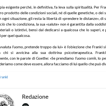
pia esigente perché, in definitiva, fa leva sulla spiritualità. Per Fr
ro prodotto delle condizioni sociali, né di quelle genetiche, o dei 
 in ogni situazione, gli resta la libertà di «prendere le di­stanze», di s
 ciò che lo condiziona, la sua «salute» non è garantita dalla soddis
eriali o istintivi, bensì dal dedicarsi a qualcosa che lo superi, e
i per quel qualcosa.
vvaluta l’uomo, pretende troppo da lui» è l’obiezione che Frankl si
 chi si avvicina alla sua dottrina psicoterapeutica. Frankl
mente, con le parole di Goethe: «Se prendiamo l’uomo com’è, lo p
ideriamo come deve essere, allora facciamo di lui quello che può di
Frankl
Redazione