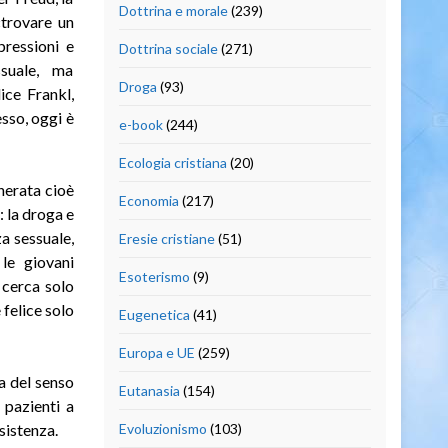
Dottrina e morale
(239)
«trovare un
pressioni e
Dottrina sociale
(271)
ssuale, ma
Droga
(93)
ice Frankl,
sso, oggi è
e-book
(244)
Ecologia cristiana
(20)
cherata cioè
Economia
(217)
 la droga e
a sessuale,
Eresie cristiane
(51)
le giovani
Esoterismo
(9)
 cerca solo
 felice solo
Eugenetica
(41)
Europa e UE
(259)
a del senso
Eutanasia
(154)
 pazienti a
sistenza.
Evoluzionismo
(103)