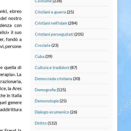
Costume
(238)
ankl, ebreo
Cristiani e guerra
(25)
 del nostro
Cristiani nell'islam
(284)
ndenza con
isi» il suo
Cristiani perseguitati
(205)
er, fondò a
Crociate
(23)
evi, persone
Cuba
(39)
 e quella di
Cultura e tradizioni
(87)
erapia». La
Democrazia cristiana
(30)
trazionaria,
ice, la Ares
Demografia
(125)
e in Italia
Demonologia
(25)
 quel genere
addirittura
Dialogo ecumenico
(26)
Diritto
(132)
r Freud, la