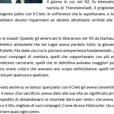
Il giorno in cui, nel ’42, fu internat
nazista di Theresienstadt, il prigioni
 segreto patto con il Cielo: le sofferenze che lo aspettavano, e la
ebbero dovuto risparmiare un destino altrettanto orribile all
on lo esaudì. Quando gli americani lo liberarono nel ’45 da Dachau.
heletro ambulante che nei Lager aveva perduto tutto: la giovan
l fratello. Ma dalla via crucis portava un’esperienza fondamentale:
 suoi compagni di sventura, quelli che sopportavano con più eq
condizioni carcerarie, quelli che in definitiva avevano maggiori pos
re, erano coloro che avevano uno scopo nell’esistenza: quelli c
, ma per qualcosa o qualcuno.
vato anche su se stesso: quel patto con il Cielo gli aveva consentit
 il senso d’un sacrificio, aveva dato alla sua vita un significato p
impedito di abbandonarsi al «mortale darsi-per-vinto» che aveva 
 e il tifo, migliaia di suoi compagni. Come diceva Nietzsche: «Se s
rtare quasi ogni
come
».