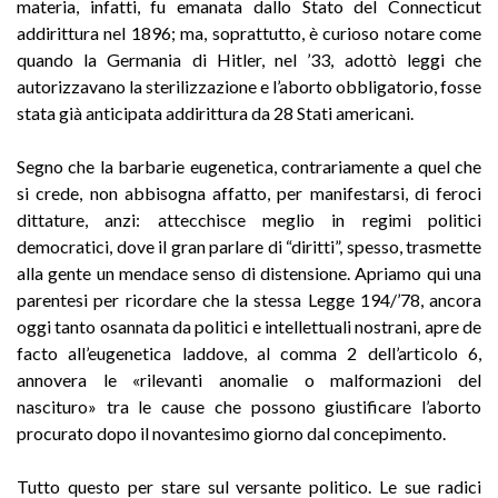
materia, infatti, fu emanata dallo Stato del Connecticut
addirittura nel 1896; ma, soprattutto, è curioso notare come
quando la Germania di Hitler, nel ’33, adottò leggi che
autorizzavano la sterilizzazione e l’aborto obbligatorio, fosse
stata già anticipata addirittura da 28 Stati americani.
Segno che la barbarie eugenetica, contrariamente a quel che
si crede, non abbisogna affatto, per manifestarsi, di feroci
dittature, anzi: attecchisce meglio in regimi politici
democratici, dove il gran parlare di “diritti”, spesso, trasmette
alla gente un mendace senso di distensione. Apriamo qui una
parentesi per ricordare che la stessa Legge 194/’78, ancora
oggi tanto osannata da politici e intellettuali nostrani, apre de
facto all’eugenetica laddove, al comma 2 dell’articolo 6,
annovera le «rilevanti anomalie o malformazioni del
nascituro» tra le cause che possono giustificare l’aborto
procurato dopo il novantesimo giorno dal concepimento.
Tutto questo per stare sul versante politico. Le sue radici