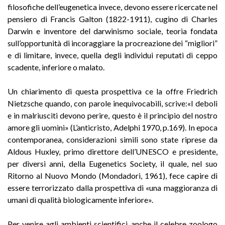
filosofiche dell’eugenetica invece, devono essere ricercate nel
pensiero di Francis Galton (1822-1911), cugino di Charles
Darwin e inventore del darwinismo sociale, teoria fondata
sull’opportunità di incoraggiare la procreazione dei “migliori”
e di limitare, invece, quella degli individui reputati di ceppo
scadente, inferiore o malato.
Un chiarimento di questa prospettiva ce la offre Friedrich
Nietzsche quando, con parole inequivocabili, scrive:«I deboli
e in malriusciti devono perire, questo è il principio del nostro
amore gli uomini» (L’anticristo, Adelphi 1970, p.169). In epoca
contemporanea, considerazioni simili sono state riprese da
Aldous Huxley, primo direttore dell’UNESCO e presidente,
per diversi anni, della Eugenetics Society, il quale, nel suo
Ritorno al Nuovo Mondo (Mondadori, 1961), fece capire di
essere terrorizzato dalla prospettiva di «una maggioranza di
umani di qualità biologicamente inferiore».
Per venire agli ambienti scientifici, anche il celebre zoologo