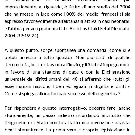
impressionante, al riguardo, è l’esito di uno studio del 2004
che ha messo in luce come l’80% dei medici francesi si sia
espresso favorevolmente all’eutanasia attiva in casi neonatali
e l’abbia persino praticata (Cfr. Arch Dis Child Fetal Neonatal
2004; 89:19-24).
A questo punto, sorge spontanea una domanda: come si è
potuti arrivare a tutto questo? Non più tardi di qualche
decennio fa, lo ricordavamo all’inizio, gli Stati si impegnarono
in favore di una stagione di pace e con la Dichiarazione
universale dei diritti umani del ’48 si affermò che «tutti gli
esseri umani nascono liberi ed eguali in dignità e diritti».
Come si spiega, allora, l’attuale successo dell’eugenetica?
Per rispondere a questo interrogativo, occorre fare, anche
storicamente, un passo indietro ricordando anzitutto che
l’eugenetica di Stato non fu affatto una invenzione nazista,
bensì statunitense. La prima vera e propria legislazione in