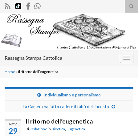
Atti
il
Search for:
mod
di
rice
Rassegna Stampa Cattolica
Attiv
la
Home
»
Il ritorno dell’eugenetica
navig
Individualismo e personalismo
La Camera ha fatto cadere il tabù dell’incesto
Il ritorno dell’eugenetica
NOV
29
Di
Redazione
in
Bioetica
,
Eugenetica