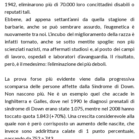
1942, eliminarono più di 70.000 loro concittadini disabili o
reputati tali.
Ebbene, ad appena settant’anni da quella stagione di
barbarie, anche se può sembrare assurdo, l’eugenetica è
nuovamente tra noi. L’incubo del miglioramento della razza è
infatti tornato, anche se sotto mentite spoglie: non più
scienziati nazisti, ma affermati studiosi e, al posto dei campi
di lavoro, ospedali e laboratori d’avanguardia. Il risultato,
però, è il medesimo: l’eliminazione dei più deboli.
La prova forse più evidente viene dalla progressiva
scomparsa delle persone affette dalla Sindrome di Down.
Non nascono più. Ne è un esempio quel che accade in
Inghilterra e Galles, dove nel 1990 le diagnosi prenatali di
sindrome di Down erano state 1.075, mentre nel 2008 hanno
toccato quota 1.843 (+70%). Una crescita considerevole alla
quale non è però corrisposto un aumento delle nascite, che
invece sono addirittura calate di 1 punto percentuale,
passando da 752 a 743.