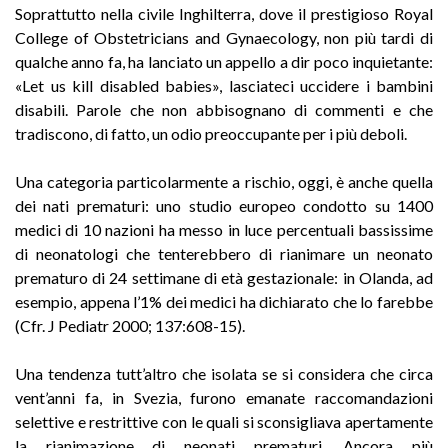
Soprattutto nella civile Inghilterra, dove il prestigioso Royal
College of Obstetricians and Gynaecology, non più tardi di
qualche anno fa, ha lanciato un appello a dir poco inquietante:
«Let us kill disabled babies», lasciateci uccidere i bambini
disabili. Parole che non abbisognano di commenti e che
tradiscono, di fatto, un odio preoccupante per i più deboli.
Una categoria particolarmente a rischio, oggi, è anche quella
dei nati prematuri: uno studio europeo condotto su 1400
medici di 10 nazioni ha messo in luce percentuali bassissime
di neonatologi che tenterebbero di rianimare un neonato
prematuro di 24 settimane di età gestazionale: in Olanda, ad
esempio, appena l’1% dei medici ha dichiarato che lo farebbe
(Cfr. J Pediatr 2000; 137:608-15).
Una tendenza tutt’altro che isolata se si considera che circa
vent’anni fa, in Svezia, furono emanate raccomandazioni
selettive e restrittive con le quali si sconsigliava apertamente
la rianimazione di neonati prematuri. Ancora più