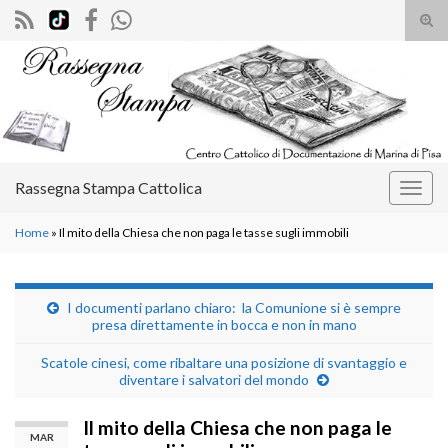
Atti
il
Search for:
mod
di
rice
Rassegna Stampa Cattolica
Attiv
la
Home
»
Il mito della Chiesa che non paga le tasse sugli immobili
navig
I documenti parlano chiaro: la Comunione si è sempre
presa direttamente in bocca e non in mano
Scatole cinesi, come ribaltare una posizione di svantaggio e
diventare i salvatori del mondo
Il mito della Chiesa che non paga le
MAR