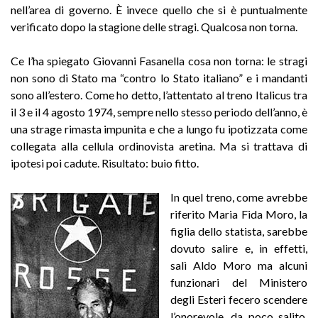
nell’area di governo. È invece quello che si è puntualmente
verificato dopo la stagione delle stragi. Qualcosa non torna.
Ce l’ha spiegato Giovanni Fasanella cosa non torna: le stragi
non sono di Stato ma “contro lo Stato italiano” e i mandanti
sono all’estero. Come ho detto, l’attentato al treno Italicus tra
il 3 e il 4 agosto 1974, sempre nello stesso periodo dell’anno, è
una strage rimasta impunita e che a lungo fu ipotizzata come
collegata alla cellula ordinovista aretina. Ma si trattava di
ipotesi poi cadute. Risultato: buio fitto.
In quel treno, come avrebbe
riferito Maria Fida Moro, la
figlia dello statista, sarebbe
dovuto salire e, in effetti,
salì Aldo Moro ma alcuni
funzionari del Ministero
degli Esteri fecero scendere
l’onorevole, da poco salito,