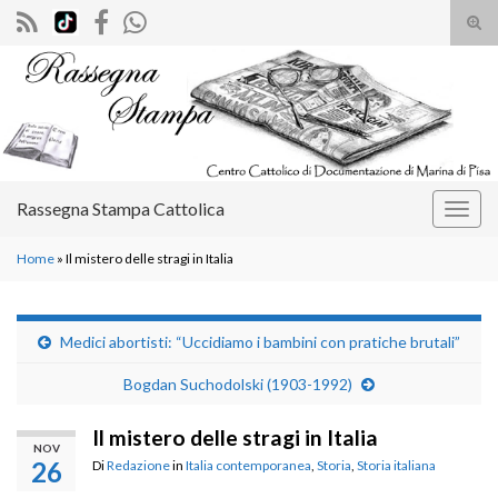
Atti
il
Search for:
mod
di
rice
Rassegna Stampa Cattolica
Attiv
la
Home
»
Il mistero delle stragi in Italia
navig
Medici abortisti: “Uccidiamo i bambini con pratiche brutali”
Bogdan Suchodolski (1903-1992)
Il mistero delle stragi in Italia
NOV
26
Di
Redazione
in
Italia contemporanea
,
Storia
,
Storia italiana