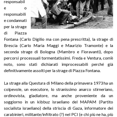
responsabil
e o
responsabili
e condannati
per la strage
di Piazza
Fontana (Carlo Digilio ma con pena prescritta), la strage di
Brescia (Carlo Maria Maggi e Maurizio Tramonte) e la
seconda strage di Bologna (Mambro e Fioravanti), dopo
percorsi processuali tormentatissimi. Freda e Ventura, com’è
noto, sono stati dichiarati improcessabili perché già
definitivamente assolti per la strage di Piazza Fontana.
La strage alla Questura di Milano della primavera 1973 ha un
colpevole, un esecutore, lo stranissimo anarco stirneriano,
ordinovista, gladiatore, ma anche proveniente da un
soggiorno in un kibbuz israeliano del MAPAM (Partito
socialista israeliano) della striscia di Gaza, informatore dei
carabinieri, militante/infiltrato (?) nel PCI (e chi più ne ha, più