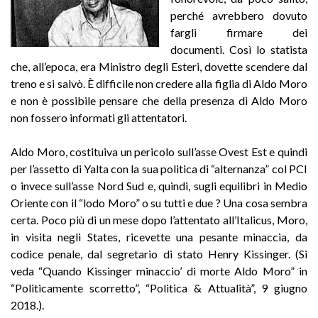
perché avrebbero dovuto
fargli firmare dei
documenti. Così lo statista
che, all’epoca, era Ministro degli Esteri, dovette scendere dal
treno e si salvò. È difficile non credere alla figlia di Aldo Moro
e non è possibile pensare che della presenza di Aldo Moro
non fossero informati gli attentatori.
Aldo Moro, costituiva un pericolo sull’asse Ovest Est e quindi
per l’assetto di Yalta con la sua politica di “alternanza” col PCI
o invece sull’asse Nord Sud e, quindi, sugli equilibri in Medio
Oriente con il “lodo Moro” o su tutti e due ? Una cosa sembra
certa. Poco più di un mese dopo l’attentato all’Italicus, Moro,
in visita negli States, ricevette una pesante minaccia, da
codice penale, dal segretario di stato Henry Kissinger. (Si
veda “Quando Kissinger minaccio’ di morte Aldo Moro” in
“Politicamente scorretto”, “Politica & Attualità”, 9 giugno
2018.).