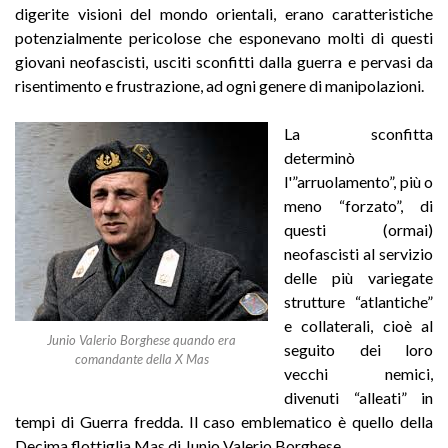
digerite visioni del mondo orientali, erano caratteristiche
potenzialmente pericolose che esponevano molti di questi
giovani neofascisti, usciti sconfitti dalla guerra e pervasi da
risentimento e frustrazione, ad ogni genere di manipolazioni.
La sconfitta
determinò
l'”arruolamento”, più o
meno “forzato”, di
questi (ormai)
neofascisti al servizio
delle più variegate
strutture “atlantiche”
e collaterali, cioè al
Junio Valerio Borghese quando era
seguito dei loro
comandante della X Mas
vecchi nemici,
divenuti “alleati” in
tempi di Guerra fredda. Il caso emblematico è quello della
Decima flottiglia Mas di Junio Valerio Borghese.