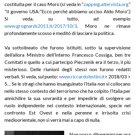
costituita per il caso Moro (si veda in
“
zapping.altervista.org
”
“Il governo USA:”Ecco perché abbiamo ucciso Aldo Moro”.)
Si veda, su tutto, ad esempio
www.grognards2011.it/2017/10/3
.
Moro ne rimase
profondamente scosso e meditò di lasciare la politica.
Va sottolineato che furono istituiti, sotto la supervisione
dell’allora Ministro dell’Interno Francesco Cossiga, ben tre
Comitati e quello a cui partecipò Pieczenik era il terzo, il più
misterioso. Delle riunioni degli stessi non furono redatti
verbali. Si veda, sul punto:
www.riccardolestini.it
>
2018/03 >
5… Se le stragi che hanno insanguinato l’Italia non si collocano
nello stesso contesto del terrorismo che ha colpito l’Italia per
annichilire la sua sovranità e per impedirle di svolgere un
ruolo indipendente nel contesto internazionale, specie nel
confronto Est Ovest e nella perenne e irrisolta crisi
medioorientale, non si verrà mai a capo di nulla.
Non posso dilungarmi per ora