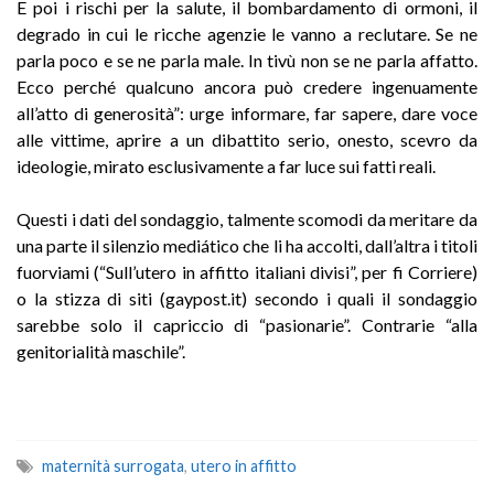
E poi i rischi per la salute, il bombardamento di ormoni, il
degrado in cui le ricche agenzie le vanno a reclutare. Se ne
parla poco e se ne parla male. In tivù non se ne parla affatto.
Ecco perché qualcuno ancora può credere ingenuamente
all’atto di generosità”: urge informare, far sapere, dare voce
alle vittime, aprire a un dibattito serio, onesto, scevro da
ideologie, mirato esclusivamente a far luce sui fatti reali.
Questi i dati del sondaggio, talmente scomodi da meritare da
una parte il silenzio mediático che li ha accolti, dall’altra i titoli
fuorviami (“Sull’utero in affitto italiani divisi”, per fi Corriere)
o la stizza di siti (gaypost.it) secondo i quali il sondaggio
sarebbe solo il capriccio di “pasionarie”. Contrarie “alla
genitorialità maschile”.
maternità surrogata
,
utero in affitto