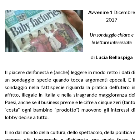
Avvenire
1 Dicembre
2017
Un sondaggio chiaro e
le letture interessate
di
Lucia Bellaspiga
Il piacere dell’onestà è (anche) leggere in modo retto i dati di
un sondaggio, specie quando tocca argomenti epocali. E il
sondaggio nella fattispecie riguarda la pratica dell’utero in
affitto, illegale in Italia e nella stragrande maggioranza dei
Paesi, anche se il business preme e le cifre a cinque zeri (tanto
“costa” ogni bambino “prodotto”) muovono gli interessi di
lobby decise a tutto.
Il no dal mondo della cultura, dello spettacolo, della politica è
sempre più trasversale e dichiarato, ma quale fosse la