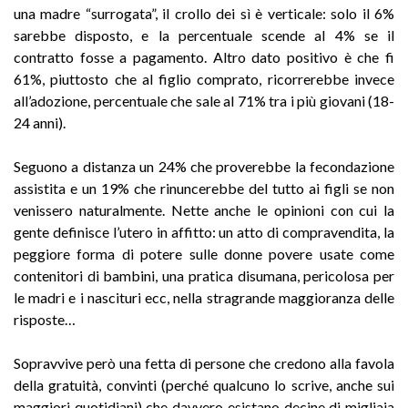
una madre “surrogata”, il crollo dei sì è verticale: solo il 6%
sarebbe disposto, e la percentuale scende al 4% se il
contratto fosse a pagamento. Altro dato positivo è che fi
61%, piuttosto che al figlio comprato, ricorrerebbe invece
all’adozione, percentuale che sale al 71% tra i più giovani (18-
24 anni).
Seguono a distanza un 24% che proverebbe la fecondazione
assistita e un 19% che rinuncerebbe del tutto ai figli se non
venissero naturalmente. Nette anche le opinioni con cui la
gente definisce l’utero in affitto: un atto di compravendita, la
peggiore forma di potere sulle donne povere usate come
contenitori di bambini, una pratica disumana, pericolosa per
le madri e i nascituri ecc, nella stragrande maggioranza delle
risposte…
Sopravvive però una fetta di persone che credono alla favola
della gratuità, convinti (perché qualcuno lo scrive, anche sui
maggiori quotidiani) che davvero esistano decine di migliaia