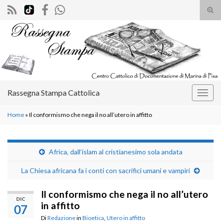
Atti
il
Search for:
mod
di
rice
Rassegna Stampa Cattolica
Attiv
la
Home
»
Il conformismo che nega il no all’utero in affitto
navig
Africa, dall’islam al cristianesimo sola andata
La Chiesa africana fa i conti con sacrifici umani e vampiri
Il conformismo che nega il no all’utero
DIC
in affitto
07
Di
Redazione
in
Bioetica
,
Utero in affitto