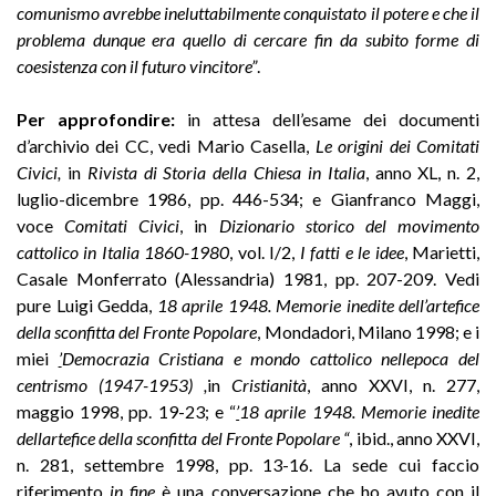
comunismo avrebbe ineluttabilmente conquistato il potere e che il
problema dunque era quello di cercare fin da subito forme di
coesistenza con il futuro vincitore”
.
Per approfondire:
in attesa dell’esame dei documenti
d’archivio dei CC, vedi Mario Casella,
Le origini dei Comitati
Civici,
in
Rivista di Storia della Chiesa in Italia
, anno XL, n. 2,
luglio-dicembre 1986, pp. 446-534; e Gianfranco Maggi,
voce
Comitati Civici
, in
Dizionario storico del movimento
cattolico in Italia 1860-1980
, vol. I/2,
I fatti e le idee
, Marietti,
Casale Monferrato (Alessandria) 1981, pp. 207-209. Vedi
pure Luigi Gedda,
18 aprile 1948. Memorie inedite dell’artefice
della sconfitta del Fronte Popolare
, Mondadori, Milano 1998; e i
miei
’
Democrazia Cristiana e mondo cattolico nellepoca del
centrismo (1947-1953) ,
in
Cristianità
, anno XXVI, n. 277,
maggio 1998, pp. 19-23; e “
’
18 aprile 1948. Memorie inedite
dellartefice della sconfitta del Fronte Popolare “
, ibid., anno XXVI,
n. 281, settembre 1998, pp. 13-16. La sede cui faccio
riferimento
in fine
è una conversazione che ho avuto con il