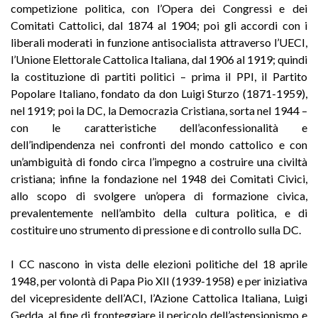
competizione politica, con l’Opera dei Congressi e dei
Comitati Cattolici, dal 1874 al 1904; poi gli accordi con i
liberali moderati in funzione antisocialista attraverso l’UECI,
l’Unione Elettorale Cattolica Italiana, dal 1906 al 1919; quindi
la costituzione di partiti politici – prima il PPI, il Partito
Popolare Italiano, fondato da don Luigi Sturzo (1871-1959),
nel 1919; poi la DC, la Democrazia Cristiana, sorta nel 1944 –
con le caratteristiche dell’aconfessionalità e
dell’indipendenza nei confronti del mondo cattolico e con
un’ambiguità di fondo circa l’impegno a costruire una civiltà
cristiana; infine la fondazione nel 1948 dei Comitati Civici,
allo scopo di svolgere un’opera di formazione civica,
prevalentemente nell’ambito della cultura politica, e di
costituire uno strumento di pressione e di controllo sulla DC.
I CC nascono in vista delle elezioni politiche del 18 aprile
1948, per volontà di Papa Pio XII (1939-1958) e per iniziativa
del vicepresidente dell’ACI, l’Azione Cattolica Italiana, Luigi
Gedda, al fine di fronteggiare il pericolo dell’astensionismo e