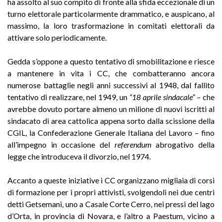
ha assolto al suo compito di fronte alla sfida eccezionale di un
turno elettorale particolarmente drammatico, e auspicano, al
massimo, la loro trasformazione in comitati elettorali da
attivare solo periodicamente.
Gedda s’oppone a questo tentativo di smobilitazione e riesce
a mantenere in vita i CC, che combatteranno ancora
numerose battaglie negli anni successivi al 1948, dal fallito
tentativo di realizzare, nel 1949, un
“18 aprile sindacale”
– che
avrebbe dovuto portare almeno un milione di nuovi iscritti al
sindacato di area cattolica appena sorto dalla scissione della
CGIL, la Confederazione Generale Italiana del Lavoro – fino
all’impegno in occasione del
referendum
abrogativo della
legge che introduceva il divorzio, nel 1974.
Accanto a queste iniziative i CC organizzano migliaia di corsi
di formazione per i propri attivisti, svolgendoli nei due centri
detti Getsemani, uno a Casale Corte Cerro, nei pressi del lago
d’Orta, in provincia di Novara, e l’altro a Paestum, vicino a