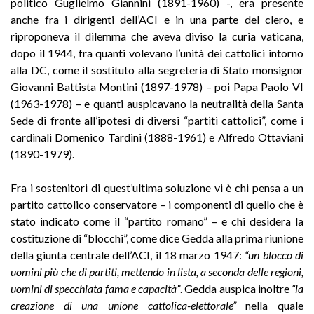
politico Guglielmo Giannini (1891-1960) -, era presente
anche fra i dirigenti dell’ACI e in una parte del clero, e
riproponeva il dilemma che aveva diviso la curia vaticana,
dopo il 1944, fra quanti volevano l’unità dei cattolici intorno
alla DC, come il sostituto alla segreteria di Stato monsignor
Giovanni Battista Montini (1897-1978) – poi Papa Paolo VI
(1963-1978) – e quanti auspicavano la neutralità della Santa
Sede di fronte all’ipotesi di diversi “partiti cattolici”, come i
cardinali Domenico Tardini (1888-1961) e Alfredo Ottaviani
(1890-1979).
Fra i sostenitori di quest’ultima soluzione vi è chi pensa a un
partito cattolico conservatore – i componenti di quello che è
stato indicato come il “partito romano” – e chi desidera la
costituzione di “blocchi”, come dice Gedda alla prima riunione
della giunta centrale dell’ACI, il 18 marzo 1947:
“un blocco di
uomini più che di partiti, mettendo in lista, a seconda delle regioni,
uomini di specchiata fama e capacità”
. Gedda auspica inoltre
“la
creazione di una unione cattolica-elettorale”
nella quale