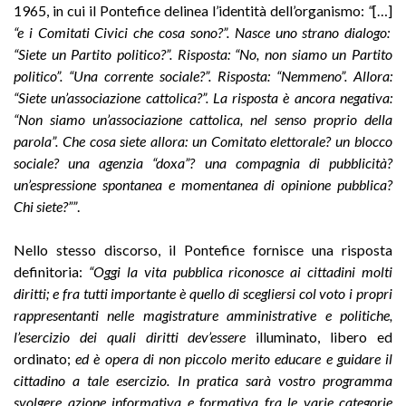
1965, in cui il Pontefice delinea l’identità dell’organismo:
“
[…]
“e i Comitati Civici che cosa sono?”. Nasce uno strano dialogo:
“Siete un Partito politico?”. Risposta: “No, non siamo un Partito
politico”. “Una corrente sociale?”. Risposta: “Nemmeno”. Allora:
“Siete un’associazione cattolica?”. La risposta è ancora negativa:
“Non siamo un’associazione cattolica, nel senso proprio della
parola”. Che cosa siete allora: un Comitato elettorale? un blocco
sociale? una agenzia “doxa”? una compagnia di pubblicità?
un’espressione spontanea e momentanea di opinione pubblica?
Chi siete?””
.
Nello stesso discorso, il Pontefice fornisce una risposta
definitoria:
“Oggi la vita pubblica riconosce ai cittadini molti
diritti; e fra tutti importante è quello di scegliersi col voto i propri
rappresentanti nelle magistrature amministrative e politiche,
l’esercizio dei quali diritti
dev’essere
illuminato, libero ed
ordinato;
ed è opera di non piccolo merito educare e guidare il
cittadino a tale esercizio. In pratica sarà vostro programma
svolgere azione informativa e formativa fra le varie categorie