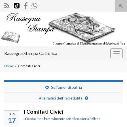
Atti
il
Search for:
mod
di
rice
Rassegna Stampa Cattolica
Attiv
la
Home
»
I Comitati Civici
navig
Sull’amor di patria
Alle radici dell’incredulità
I Comitati Civici
LUG
17
Di
Redazione
in
Movimento cattolico
,
Storia italiana