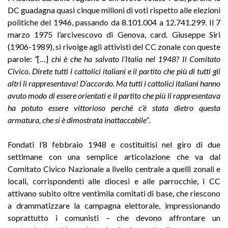
DC guadagna quasi cinque milioni di voti rispetto alle elezioni
politiche del 1946, passando da 8.101.004 a 12.741.299. Il 7
marzo 1975 l’arcivescovo di Genova, card. Giuseppe Siri
(1906-1989), si rivolge agli attivisti del CC zonale con queste
parole:
“
[…]
chi è che ha salvato l’Italia nel 1948? Il Comitato
Civico. Direte tutti i cattolici italiani e il partito che più di tutti gli
altri li rappresentava! D’accordo. Ma tutti i cattolici italiani hanno
avuto modo di essere orientati e il partito che più li rappresentava
ha potuto essere vittorioso perché c’è stata dietro questa
armatura, che si è dimostrata inattaccabile”
.
Fondati l’8 febbraio 1948 e costituitisi nel giro di due
settimane con una semplice articolazione che va dal
Comitato Civico Nazionale a livello centrale a quelli zonali e
locali, corrispondenti alle diocesi e alle parrocchie, i CC
attivano subito oltre ventimila comitati di base, che riescono
a drammatizzare la campagna elettorale, impressionando
soprattutto i comunisti – che devono affrontare un