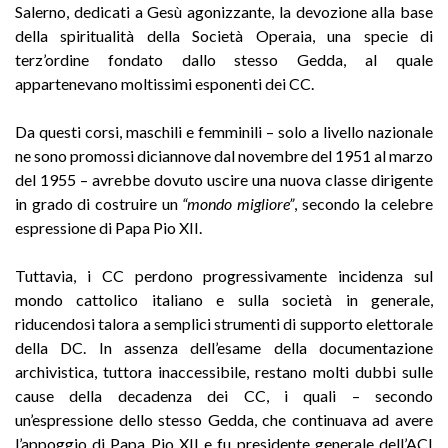
Salerno, dedicati a Gesù agonizzante, la devozione alla base
della spiritualità della Società Operaia, una specie di
terz’ordine fondato dallo stesso Gedda, al quale
appartenevano moltissimi esponenti dei CC.
Da questi corsi, maschili e femminili – solo a livello nazionale
ne sono promossi diciannove dal novembre del 1951 al marzo
del 1955 – avrebbe dovuto uscire una nuova classe dirigente
in grado di costruire un
“mondo migliore”
, secondo la celebre
espressione di Papa Pio XII.
Tuttavia, i CC perdono progressivamente incidenza sul
mondo cattolico italiano e sulla società in generale,
riducendosi talora a semplici strumenti di supporto elettorale
della DC. In assenza dell’esame della documentazione
archivistica, tuttora inaccessibile, restano molti dubbi sulle
cause della decadenza dei CC, i quali – secondo
un’espressione dello stesso Gedda, che continuava ad avere
l’appoggio di Papa Pio XII e fu presidente generale dell’ACI