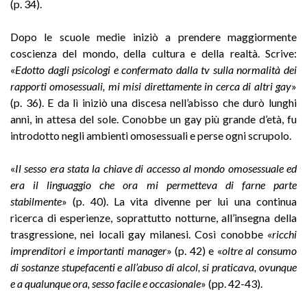
(p. 34).
Dopo le scuole medie iniziò a prendere maggiormente
coscienza del mondo, della cultura e della realtà. Scrive:
«
Edotto dagli psicologi e confermato dalla tv sulla normalità dei
rapporti omosessuali, mi misi direttamente in cerca di altri gay
»
(p. 36). E da lì iniziò una discesa nell’abisso che durò lunghi
anni, in attesa del sole. Conobbe un gay più grande d’età, fu
introdotto negli ambienti omosessuali e perse ogni scrupolo.
«
Il sesso era stata la chiave di accesso al mondo omosessuale ed
era il linguaggio che ora mi permetteva di farne parte
stabilmente
» (p. 40). La vita divenne per lui una continua
ricerca di esperienze, soprattutto notturne, all’insegna della
trasgressione, nei locali gay milanesi. Così conobbe «
ricchi
imprenditori e importanti manager
» (p. 42) e «
oltre al consumo
di sostanze stupefacenti e all’abuso di alcol, si praticava, ovunque
e a qualunque ora, sesso facile e occasionale
» (pp. 42-43).