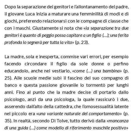
Dopo la separazione dei genitori e l’allontanamento del padre,
il giovane Luca inizia a maturare una femminilità di modi e di
giochi, preferendo relazionarsi con le compagne di classe che
con i maschi. Giustamente si nota che «
la separazione tra due
genitori è quanto di peggio possa capitare a un figlio (…); una ferita
profonda lo segnerà per tutta la vita
» (p. 23).
La madre, sola e inesperta, commise vari errori, per esempio
facendo circondare il figlio da sole donne o perfino
educandolo, anche nel vestiario, «
come (…) una bambina
» (p.
25). Alle scuole medie subì il fascino del suo compagno di
banco e questa passione giovanile lo tormentò per lunghi
anni. Fino al punto che la madre decise di portarlo dallo
psicologo, anzi da una psicologa, la quale rassicurò i due,
asserendo dall’alto della cattedra, che l’omosessualità latente
nel piccolo era «
una variante naturale del comportamento
» (p.
35). In realtà, secondo Di Tolve, tutto derivò dalla «
mancanza
di una guida (…) come modello di riferimento maschile positivo
»