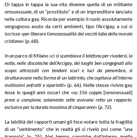
Di tappa in tappa la sua vita divenne quella di un militante
omosessuale, di un “prostituto” e di un imprenditore lanciato
nella cultura gay. Ricorda per esempio il ruolo assolutamente
vergognoso avuto da certi ambienti, tipo l’Arcigay, a cui si
iscrisse «
per liberare l’omosessualità dai vecchi tabù della morale
cristiana
» (p. 68).
In un parco di Milano «
ci si scambiava il telefono per rivedersi, la
notte, nelle discoteche dell’Arcigay, dei luoghi ben congegnati allo
scopo: attrezzati con tendoni scuri e luci da penombra, si
strutturavano nella forma di un labirinto, che ospitava all’interno
moltissimi anfratti e siparietti
» (p. 66). Nelle stesse riviste gay
lesse in quegli anni oscuri che «
su 156 coppie
[omosessuali]
prese a campione, solamente sette avevano retto un rapporto
esclusivo per la durata massima di cinque anni
» (p. 72).
La labilità dei rapporti umani gli fece notare tutta la fragilità
di un “sentimento” che in realtà gli si rivelò poi come “una
trappola” (p. 25). Nel tempo conobbe dall’interno quella