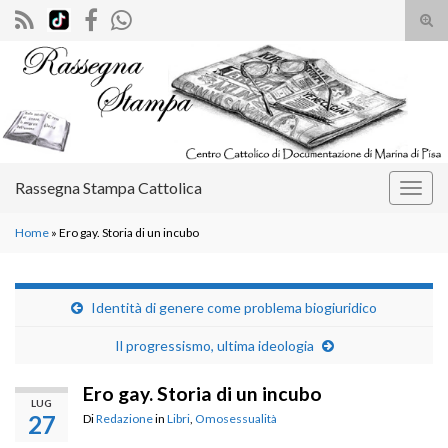
Atti
il
Search for:
mod
di
rice
Rassegna Stampa Cattolica
Attiv
la
Home
»
Ero gay. Storia di un incubo
navig
Identità di genere come problema biogiuridico
Il progressismo, ultima ideologia
Ero gay. Storia di un incubo
LUG
27
Di
Redazione
in
Libri
,
Omosessualità