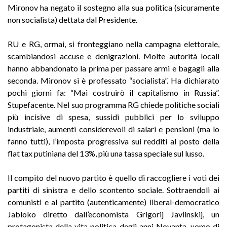
Mironov ha negato il sostegno alla sua politica (sicuramente
non socialista) dettata dal Presidente.
RU e RG, ormai, si fronteggiano nella campagna elettorale,
scambiandosi accuse e denigrazioni. Molte autorità locali
hanno abbandonato la prima per passare armi e bagagli alla
seconda. Mironov si è professato “socialista”. Ha dichiarato
pochi giorni fa: “Mai costruirò il capitalismo in Russia”.
Stupefacente. Nel suo programma RG chiede politiche sociali
più incisive di spesa, sussidi pubblici per lo sviluppo
industriale, aumenti considerevoli di salari e pensioni (ma lo
fanno tutti), l’imposta progressiva sui redditi al posto della
flat tax putiniana del 13%, più una tassa speciale sul lusso.
Il compito del nuovo partito è quello di raccogliere i voti dei
partiti di sinistra e dello scontento sociale. Sottraendoli ai
comunisti e al partito (autenticamente) liberal-democratico
Jabloko diretto dall’economista Grigorij Javlinskij, un
protagonista della vita politica degli anni Novanta, uomo di