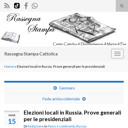
Atti
il
Search for:
mod
di
rice
Rassegna Stampa Cattolica
Attiv
la
Home
»
Elezioni locali in Russia. Prove generali per le presidenziali
navig
Gennaro
Fede antioccidentale
Elezioni locali in Russia. Prove generali
MAR
per le presidenziali
15
Di
Redazione
in
Paesi e continenti
,
Russia