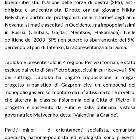
liberal-liberista: l’Unione delle forze di destra (SPS), anti-
dirigista e anticentralista. Diretto ora dal giovane Nikita
Belykh, è il partito dei protagonisti delle “riforme” degli anni
Novanta, stimati e ascoltati in Occidente, ma impopolarissimi
in Russia (Chubais, Gajdar, Nemtsov, Hakamada). Nelle
politiche del 2003 l’SPS non superò lo sbarramento del 5%,
perdendo, al pari di Jabloko, la rappresentanza alla Duma.
Jabloko è presente solo in 4 regioni. Per vizi formali, è stato
escluso dal voto di San Pietroburgo, città in cui riceveva il 9%
dei suffragi. Jabloko ha pagato l’opposizione al mega-
progetto urbanistico di Gazprom-city, un compound del
monopolio gasiero sormontato da un ‘ altissima torre di vetro,
che altererà la classica fisionomia della Città di Pietro. Il
progetto è sostenuto da Putin e dalla putiniana, vistosa
governatrice Matveenko, detta “Valentina la Grande”.
Partiti minori – di orientamenti socialista, comunista
operaista, nazional-populista ed ecologista sono presenti,