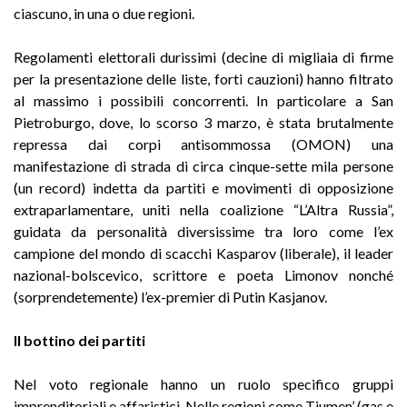
ciascuno, in una o due regioni.
Regolamenti elettorali durissimi (decine di migliaia di firme
per la presentazione delle liste, forti cauzioni) hanno filtrato
al massimo i possibili concorrenti. In particolare a San
Pietroburgo, dove, lo scorso 3 marzo, è stata brutalmente
repressa dai corpi antisommossa (OMON) una
manifestazione di strada di circa cinque-sette mila persone
(un record) indetta da partiti e movimenti di opposizione
extraparlamentare, uniti nella coalizione “L’Altra Russia”,
guidata da personalità diversissime tra loro come l’ex
campione del mondo di scacchi Kasparov (liberale), il leader
nazional-bolscevico, scrittore e poeta Limonov nonché
(sorprendetemente) l’ex-premier di Putin Kasjanov.
Il bottino dei partiti
Nel voto regionale hanno un ruolo specifico gruppi
imprenditoriali e affaristici. Nelle regioni come Tjumen’ (gas e