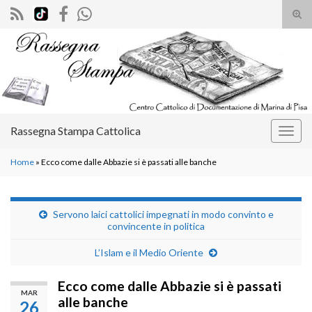
Atti
il
Search for:
mod
di
rice
Rassegna Stampa Cattolica
Attiv
la
Home
»
Ecco come dalle Abbazie si è passati alle banche
navig
Servono laici cattolici impegnati in modo convinto e
convincente in politica
L’Islam e il Medio Oriente
Ecco come dalle Abbazie si è passati
MAR
alle banche
26