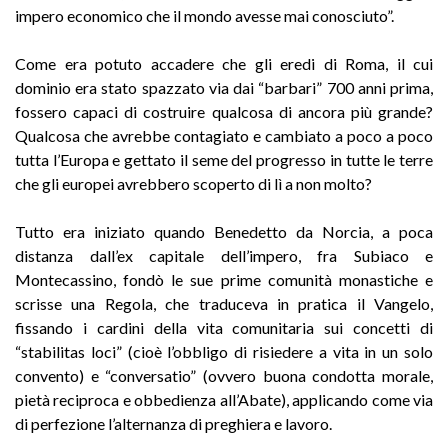
impero economico che il mondo avesse mai conosciuto”.
Come era potuto accadere che gli eredi di Roma, il cui
dominio era stato spazzato via dai “barbari” 700 anni prima,
fossero capaci di costruire qualcosa di ancora più grande?
Qualcosa che avrebbe contagiato e cambiato a poco a poco
tutta l’Europa e gettato il seme del progresso in tutte le terre
che gli europei avrebbero scoperto di lì a non molto?
Tutto era iniziato quando Benedetto da Norcia, a poca
distanza dall’ex capitale dell’impero, fra Subiaco e
Montecassino, fondò le sue prime comunità monastiche e
scrisse una Regola, che traduceva in pratica il Vangelo,
fissando i cardini della vita comunitaria sui concetti di
“stabilitas loci” (cioè l’obbligo di risiedere a vita in un solo
convento) e “conversatio” (ovvero buona condotta morale,
pietà reciproca e obbedienza all’Abate), applicando come via
di perfezione l’alternanza di preghiera e lavoro.