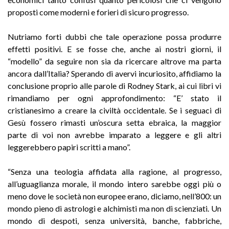
proposti come moderni e forieri di sicuro progresso.
Nutriamo forti dubbi che tale operazione possa produrre
effetti positivi. E se fosse che, anche ai nostri giorni, il
“modello” da seguire non sia da ricercare altrove ma parta
ancora dall’Italia? Sperando di avervi incuriosito, affidiamo la
conclusione proprio alle parole di Rodney Stark, ai cui libri vi
rimandiamo per ogni approfondimento: “E’ stato il
cristianesimo a creare la civiltà occidentale. Se i seguaci di
Gesù fossero rimasti un’oscura setta ebraica, la maggior
parte di voi non avrebbe imparato a leggere e gli altri
leggerebbero papiri scritti a mano”.
“Senza una teologia affidata alla ragione, al progresso,
all’uguaglianza morale, il mondo intero sarebbe oggi più o
meno dove le società non europee erano, diciamo, nell’800: un
mondo pieno di astrologi e alchimisti ma non di scienziati. Un
mondo di despoti, senza università, banche, fabbriche,