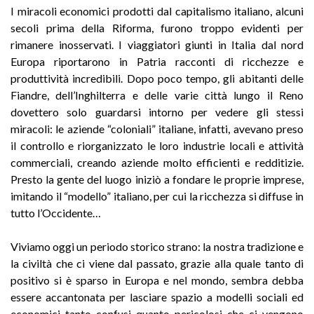
I miracoli economici prodotti dal capitalismo italiano, alcuni
secoli prima della Riforma, furono troppo evidenti per
rimanere inosservati. I viaggiatori giunti in Italia dal nord
Europa riportarono in Patria racconti di ricchezze e
produttività incredibili. Dopo poco tempo, gli abitanti delle
Fiandre, dell’Inghilterra e delle varie città lungo il Reno
dovettero solo guardarsi intorno per vedere gli stessi
miracoli: le aziende “coloniali” italiane, infatti, avevano preso
il controllo e riorganizzato le loro industrie locali e attività
commerciali, creando aziende molto efficienti e redditizie.
Presto la gente del luogo iniziò a fondare le proprie imprese,
imitando il “modello” italiano, per cui la ricchezza si diffuse in
tutto l’Occidente…
Viviamo oggi un periodo storico strano: la nostra tradizione e
la civiltà che ci viene dal passato, grazie alla quale tanto di
positivo si è sparso in Europa e nel mondo, sembra debba
essere accantonata per lasciare spazio a modelli sociali ed
economici tanto confusi quanto pericolosi che ci vengono