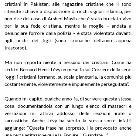
cristiani in Pakistan, alle ragazzine cristiane che lì sono
ritenute schiave a disposizione di ricchi signori islamici, per
non dire del caso di Arshed Masih che è stato bruciato vivo
per la sua fede cristiana, mentre la moglie – andata a
denunciare l’orrore dalla polizia – è stata violentata davanti
agli occhi dei figli (sono cronache dell’anno appena
trascorso).
Ma non importa niente a nessuno dei cristiani. Come ha
scritto Bernard Henri Lévy un mese fa sul Corriere della sera:
“oggi i cristiani formano, su scala planetaria, la comunità più
costantemente, violentemente e impunemente perseguitata”.
Quando mi capitò, qualche anno fa, di scrivere questa stessa
cosa, documentandola con un lungo elenco di massacri e
vessazioni mi attirai addosso delle reazioni irate o
sarcastiche. Anche Lévy ha subito la stessa sorte, infatti
aggiunge: “Questa frase ha sorpreso. Ha provocato anche
una certa agitazione qui e là. Eppure… Guardate…”.