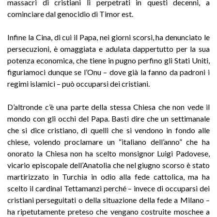
massacri di cristiani lì perpetrati in questi decenni, a
cominciare dal genocidio di Timor est.
Infine la Cina, di cui il Papa, nei giorni scorsi, ha denunciato le
persecuzioni, è omaggiata e adulata dappertutto per la sua
potenza economica, che tiene in pugno perfino gli Stati Uniti,
figuriamoci dunque se l’Onu – dove già la fanno da padroni i
regimi islamici – può occuparsi dei cristiani.
D’altronde c’è una parte della stessa Chiesa che non vede il
mondo con gli occhi del Papa. Basti dire che un settimanale
che si dice cristiano, di quelli che si vendono in fondo alle
chiese, volendo proclamare un “italiano dell’anno” che ha
onorato la Chiesa non ha scelto monsignor Luigi Padovese,
vicario episcopale dell’Anatolia che nel giugno scorso è stato
martirizzato in Turchia in odio alla fede cattolica, ma ha
scelto il cardinal Tettamanzi perché – invece di occuparsi dei
cristiani perseguitati o della situazione della fede a Milano –
ha ripetutamente preteso che vengano costruite moschee a