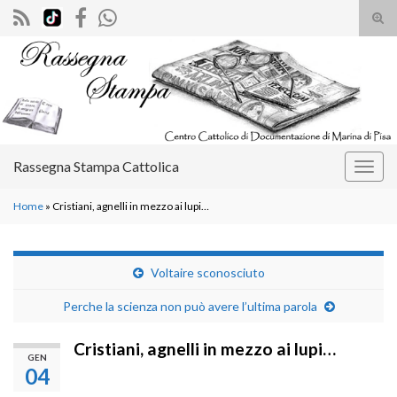
Atti
il
Search for:
mod
di
rice
Rassegna Stampa Cattolica
Attiv
la
Home
»
Cristiani, agnelli in mezzo ai lupi…
navig
Voltaire sconosciuto
Perche la scienza non può avere l’ultima parola
Cristiani, agnelli in mezzo ai lupi…
GEN
04