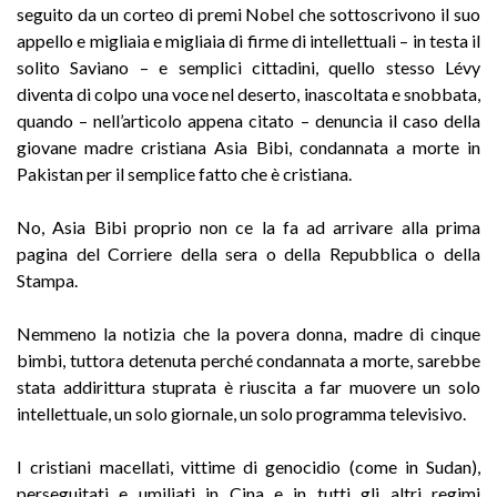
seguito da un corteo di premi Nobel che sottoscrivono il suo
appello e migliaia e migliaia di firme di intellettuali – in testa il
solito Saviano – e semplici cittadini, quello stesso Lévy
diventa di colpo una voce nel deserto, inascoltata e snobbata,
quando – nell’articolo appena citato – denuncia il caso della
giovane madre cristiana Asia Bibi, condannata a morte in
Pakistan per il semplice fatto che è cristiana.
No, Asia Bibi proprio non ce la fa ad arrivare alla prima
pagina del Corriere della sera o della Repubblica o della
Stampa.
Nemmeno la notizia che la povera donna, madre di cinque
bimbi, tuttora detenuta perché condannata a morte, sarebbe
stata addirittura stuprata è riuscita a far muovere un solo
intellettuale, un solo giornale, un solo programma televisivo.
I cristiani macellati, vittime di genocidio (come in Sudan),
perseguitati e umiliati in Cina e in tutti gli altri regimi