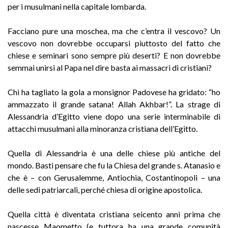
per i musulmani nella capitale lombarda.
Facciano pure una moschea, ma che c’entra il vescovo? Un
vescovo non dovrebbe occuparsi piuttosto del fatto che
chiese e seminari sono sempre più deserti? E non dovrebbe
semmai unirsi al Papa nel dire basta ai massacri di cristiani?
Chi ha tagliato la gola a monsignor Padovese ha gridato: “ho
ammazzato il grande satana! Allah Akhbar!”. La strage di
Alessandria d’Egitto viene dopo una serie interminabile di
attacchi musulmani alla minoranza cristiana dell’Egitto.
Quella di Alessandria è una delle chiese più antiche del
mondo. Basti pensare che fu la Chiesa del grande s. Atanasio e
che è – con Gerusalemme, Antiochia, Costantinopoli – una
delle sedi patriarcali, perché chiesa di origine apostolica.
Quella città è diventata cristiana seicento anni prima che
nascesse Maometto (e tuttora ha una grande comunità