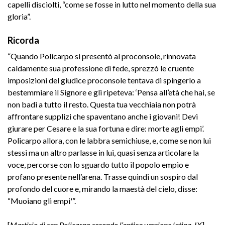
capelli disciolti, “come se fosse in lutto nel momento della sua
gloria”.
Ricorda
“Quando Policarpo si presentò al proconsole, rinnovata
caldamente sua professione di fede, sprezzò le cruente
imposizioni del giudice proconsole tentava di spingerlo a
bestemmiare il Signore e gli ripeteva: ‘Pensa all’età che hai, se
non badi a tutto il resto. Questa tua vecchiaia non potrà
affrontare supplizi che spaventano anche i giovani! Devi
giurare per Cesare e la sua fortuna e dire: morte agli empi’.
Policarpo allora, con le labbra semichiuse, e, come se non lui
stessi ma un altro parlasse in lui, quasi senza articolare la
voce, percorse con lo sguardo tutto il popolo empio e
profano presente nell’arena. Trasse quindi un sospiro dal
profondo del cuore e, mirando la maestà del cielo, disse:
“Muoiano gli empi'”.
[
Martirio di san Policarpo secondo l’antica versione latina, IX
]