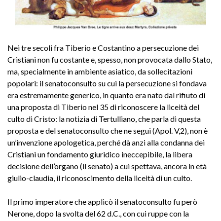
Nei tre secoli fra Tiberio e Costantino a persecuzione dei
Cristiani non fu costante e, spesso, non provocata dallo Stato,
ma, specialmente in ambiente asiatico, da sollecitazioni
popolari: il senatoconsulto su cui la persecuzione si fondava
era estremamente generico, in quanto era nato dal rifiuto di
una proposta di Tiberio nel 35 di riconoscere la liceità del
culto di Cristo: la notizia di Tertulliano, che parla di questa
proposta e del senatoconsulto che ne segui (Apol. V,2), non è
un’invenzione apologetica, perché dà anzi alla condanna dei
Cristiani un fondamento giuridico ineccepibile, la libera
decisione dell’organo (il senato) a cui spettava, ancora in età
giulio-claudia, il riconoscimento della liceità di un culto.
Il primo imperatore che applicò il senatoconsulto fu però
Nerone, dopo la svolta del 62 d.C., con cui ruppe con la