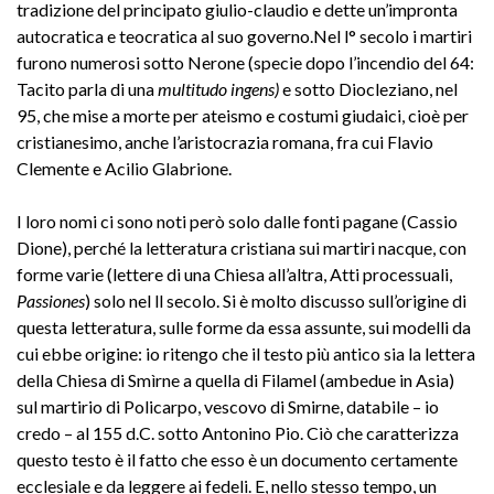
tradizione del principato giulio-claudio e dette un’impronta
autocratica e teocratica al suo governo.Nel l° secolo i martiri
furono numerosi sotto Nerone (specie dopo l’incendio del 64:
Tacito parla di una
multitudo ingens)
e sotto Diocleziano, nel
95, che mise a morte per ateismo e costumi giudaici, cioè per
cristianesimo, anche l’aristocrazia romana, fra cui Flavio
Clemente e Acilio Glabrione.
I loro nomi ci sono noti però solo dalle fonti pagane (Cassio
Dione), perché la letteratura cristiana sui martiri nacque, con
forme varie (lettere di una Chiesa all’altra, Atti processuali,
Passiones
) solo nel ll secolo. Si è molto discusso sull’origine di
questa letteratura, sulle forme da essa assunte, sui modelli da
cui ebbe origine: io ritengo che il testo più antico sia la lettera
della Chiesa di Smìrne a quella di Filamel (ambedue in Asia)
sul martirio di Policarpo, vescovo di Smirne, databile – io
credo – al 155 d.C. sotto Antonino Pio. Ciò che caratterizza
questo testo è il fatto che esso è un documento certamente
ecclesiale e da leggere ai fedeli. E, nello stesso tempo, un