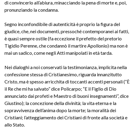
di convincerlo all’abiura, minacciando la pena di morte e, poi,
pronunziando la condanna.
Segno inconfondibile di autenticità è proprio la figura del
giudice, che, nei documenti, pressoché contemporanei ai fatti,
è quasi sempre ostile (fa eccezione il prefetto del pretorio
Tigidio Perenne, che condannò il martire Apollonio) ma non è
mai un sadico, come negli Atti manipolati in età tarda.
Nei dialoghi a noi conservati la testimonianza, implicita nella
confessione stessa di Cristianesimo, riguarda innanzitutto
Cristo, ma è spesso arricchita di toccanti accenti personali (“È
il Re che mi ha salvato” dice Policarpo; “E il Figlio di Dio
annunciato dai profeti e Maestro di buoni insegnamenti”, dice
Giustino); la concezione della divinità; la vita eterna e la
sopravvivenza dell’anima dopo la morte; la moralità dei
Cristiani; l’atteggiamento dei Cristiani di fronte alla società e
allo Stato.