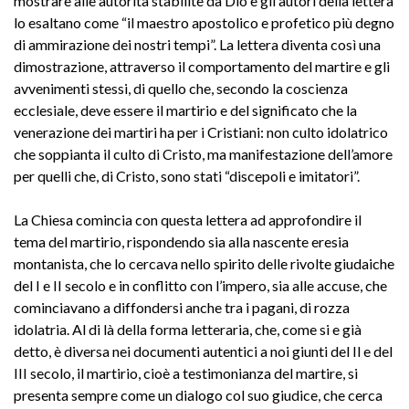
mostrare alle autorità stabilite da Dio e gli autori della lettera
lo esaltano come “il maestro apostolico e profetico più degno
di ammirazione dei nostri tempi”. La lettera diventa così una
dimostrazione, attraverso il comportamento del martire e gli
avvenimenti stessi, di quello che, secondo la coscienza
ecclesiale, deve essere il martirio e del significato che la
venerazione dei martiri ha per i Cristiani: non culto idolatrico
che soppianta il culto di Cristo, ma manifestazione dell’amore
per quelli che, di Cristo, sono stati “discepoli e imitatori”.
La Chiesa comincia con questa lettera ad approfondire il
tema del martirio, rispondendo sia alla nascente eresia
montanista, che lo cercava nello spirito delle rivolte giudaiche
del I e II secolo e in conflitto con l’impero, sia alle accuse, che
cominciavano a diffondersi anche tra i pagani, di rozza
idolatria. Al di là della forma letteraria, che, come si e già
detto, è diversa nei documenti autentici a noi giunti del Il e del
III secolo, il martirio, cioè a testimonianza del martire, si
presenta sempre come un dialogo col suo giudice, che cerca