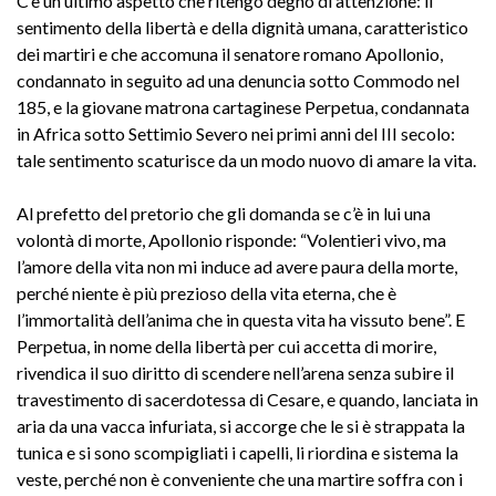
C’è un ultimo aspetto che ritengo degno di attenzione: il
sentimento della libertà e della dignità umana, caratteristico
dei martiri e che accomuna il senatore romano Apollonio,
condannato in seguito ad una denuncia sotto Commodo nel
185, e la giovane matrona cartaginese Perpetua, condannata
in Africa sotto Settimio Severo nei primi anni del III secolo:
tale sentimento scaturisce da un modo nuovo di amare la vita.
Al prefetto del pretorio che gli domanda se c’è in lui una
volontà di morte, Apollonio risponde: “Volentieri vivo, ma
l’amore della vita non mi induce ad avere paura della morte,
perché niente è più prezioso della vita eterna, che è
l’immortalità dell’anima che in questa vita ha vissuto bene”. E
Perpetua, in nome della libertà per cui accetta di morire,
rivendica il suo diritto di scendere nell’arena senza subire il
travestimento di sacerdotessa di Cesare, e quando, lanciata in
aria da una vacca infuriata, si accorge che le si è strappata la
tunica e si sono scompigliati i capelli, li riordina e sistema la
veste, perché non è conveniente che una martire soffra con i