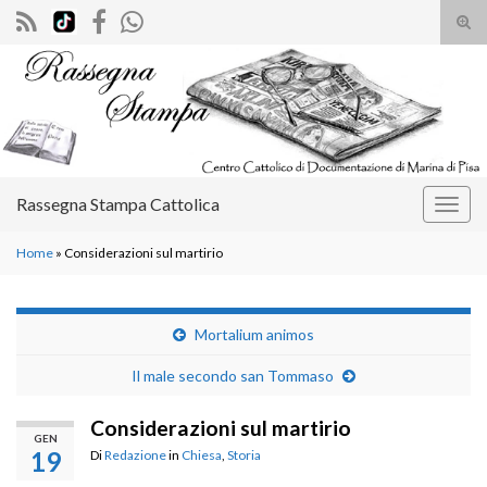
Atti
il
Search for:
mod
di
rice
Rassegna Stampa Cattolica
Attiv
la
Home
»
Considerazioni sul martirio
navig
Mortalium animos
Il male secondo san Tommaso
Considerazioni sul martirio
GEN
19
Di
Redazione
in
Chiesa
,
Storia