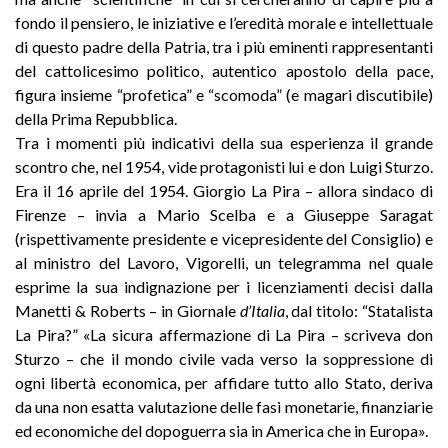
fondo il pensiero, le iniziative e l’eredità morale e intellettuale
di questo padre della Patria, tra i più eminenti rappresentanti
del cattolicesimo politico, autentico apostolo della pace,
figura insieme “profetica” e “scomoda” (e magari discutibile)
della Prima Repubblica.
Tra i momenti più indicativi della sua esperienza il grande
scontro che, nel 1954, vide protagonisti lui e don Luigi Sturzo.
Era il 16 aprile del 1954. Giorgio La Pira – allora sindaco di
Firenze – invia a Mario Scelba e a Giuseppe Saragat
(rispettivamente presidente e vicepresidente del Consiglio) e
al ministro del Lavoro, Vigorelli, un telegramma nel quale
esprime la sua indignazione per i licenziamenti decisi dalla
Manetti & Roberts – in Giornale
d’Italia
, dal titolo: “Statalista
La Pira?” «La sicura affermazione di La Pira – scriveva don
Sturzo – che il mondo civile vada verso la soppressione di
ogni libertà economica, per affidare tutto allo Stato, deriva
da una non esatta valutazione delle fasi monetarie, finanziarie
ed economiche del dopoguerra sia in America che in Europa».