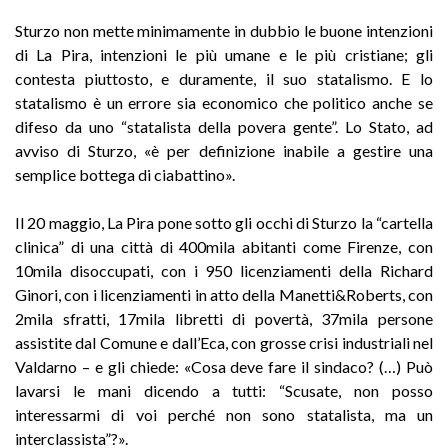
Sturzo non mette minimamente in dubbio le buone intenzioni
di La Pira, intenzioni le più umane e le più cristiane; gli
contesta piuttosto, e duramente, il suo statalismo. E lo
statalismo è un errore sia economico che politico anche se
difeso da uno “statalista della povera gente”. Lo Stato, ad
avviso di Sturzo, «è per definizione inabile a gestire una
semplice bottega di ciabattino».
Il 20 maggio, La Pira pone sotto gli occhi di Sturzo la “cartella
clinica” di una città di 400mila abitanti come Firenze, con
10mila disoccupati, con i 950 licenziamenti della Richard
Ginori, con i licenziamenti in atto della Manetti&Roberts, con
2mila sfratti, 17mila libretti di povertà, 37mila persone
assistite dal Comune e dall’Eca, con grosse crisi industriali nel
Valdarno – e gli chiede: «Cosa deve fare il sindaco? (…) Può
lavarsi le mani dicendo a tutti: “Scusate, non posso
interessarmi di voi perché non sono statalista, ma un
interclassista”?».