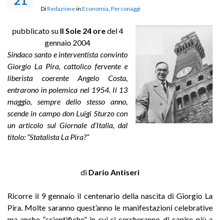
21
Di
Redazione
in
Economia
,
Personaggi
pubblicato su
Il Sole 24 ore
del 4
gennaio 2004
Sindaco santo e interventista convinto
Giorgio La Pira, cattolico fervente e
liberista coerente Angelo Costa,
entrarono in polemica nel 1954. Il 13
maggio, sempre dello stesso anno,
scende in campo don Luigi Sturzo con
un articolo sul Giornale d’Italia, dal
titolo: “Statalista La Pira?”
di
Dario Antiseri
Ricorre il 9 gennaio il centenario della nascita di Giorgio La
Pira. Molte saranno quest’anno le manifestazioni celebrative
ma anche “scientifiche” in cui si cercheranno di capire più a