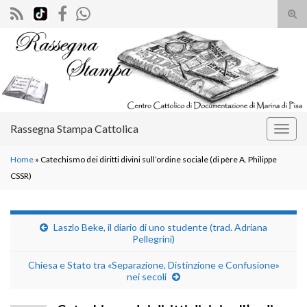
Atti
il
Search for:
mod
di
rice
Rassegna Stampa Cattolica
Attiv
la
Home
»
Catechismo dei diritti divini sull’ordine sociale (di père A. Philippe
navig
CSSR)
Laszlo Beke, il diario di uno studente (trad. Adriana
Pellegrini)
Chiesa e Stato tra «Separazione, Distinzione e Confusione»
nei secoli