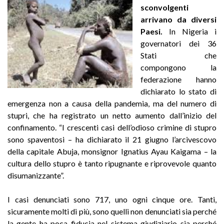
sconvolgenti
arrivano da diversi
Paesi.
In Nigeria i
governatori dei 36
Stati che
compongono la
federazione hanno
dichiarato lo stato di
emergenza non a causa della pandemia, ma del numero di
stupri, che ha registrato un netto aumento dall’inizio del
confinamento. “I crescenti casi dell’odioso crimine di stupro
sono spaventosi – ha dichiarato il 21 giugno l’arcivescovo
della capitale Abuja, monsignor Ignatius Ayau Kaigama – la
cultura dello stupro è tanto ripugnante e riprovevole quanto
disumanizzante”.
I casi denunciati sono 717, uno ogni cinque ore. Tanti,
sicuramente molti di più, sono quelli non denunciati sia perché
la gente ha poca fiducia nel sistema giudiziario sia perché