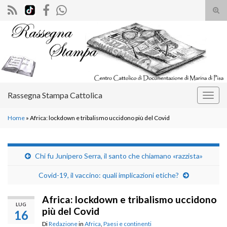
Atti
il
Search for:
mod
di
rice
Rassegna Stampa Cattolica
Attiv
la
Home
»
Africa: lockdown e tribalismo uccidono più del Covid
navig
Chi fu Junipero Serra, il santo che chiamano «razzista»
Covid-19, il vaccino: quali implicazioni etiche?
Africa: lockdown e tribalismo uccidono
LUG
più del Covid
16
Di
Redazione
in
Africa
,
Paesi e continenti