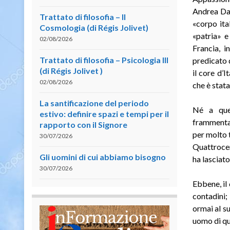
Andrea Dan
Trattato di filosofia – II
«corpo ita
Cosmologia (di Régis Jolivet)
«patria» e
02/08/2026
Francia, i
Trattato di filosofia – Psicologia III
predicato q
(di Régis Jolivet )
il core d’I
02/08/2026
che è stata
La santificazione del periodo
Né a ques
estivo: definire spazi e tempi per il
frammentat
rapporto con il Signore
per molto 
30/07/2026
Quattrocen
Gli uomini di cui abbiamo bisogno
ha lasciato 
30/07/2026
Ebbene, il
contadini; 
ormai al s
uomo di qua