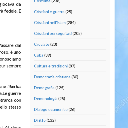
Costume
(238)
 giocava da
rà fedele. E
Cristiani e guerra
(25)
Cristiani nell'islam
(284)
Cristiani perseguitati
(205)
Crociate
(23)
Passare dal
roso, è uno
Cuba
(39)
 conosciamo
 pur sempre
Cultura e tradizioni
(87)
Democrazia cristiana
(30)
ione
libertas
Demografia
(125)
a.Le guerre
Demonologia
(25)
etrarca con
ello stesso
Dialogo ecumenico
(26)
Diritto
(132)
a! Al doge