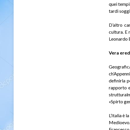
quei tempi 
tardi soggi
D’altro c
cultura. E
Leonardo B
Vera ered
Geografica
ch’Appenni
definirla 
rapporto e
struttural
«Spirto ge
L’Italia è 
Medioevo. 
Francesco 