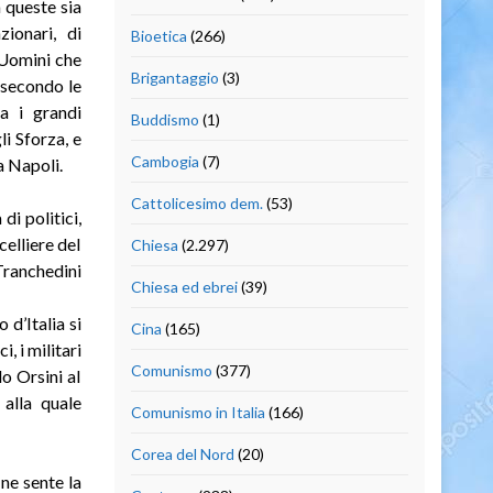
a queste sia
ionari, di
Bioetica
(266)
. Uomini che
Brigantaggio
(3)
e secondo le
ra i grandi
Buddismo
(1)
i Sforza, e
Cambogia
(7)
a Napoli.
Cattolicesimo dem.
(53)
di politici,
celliere del
Chiesa
(2.297)
Tranchedini
Chiesa ed ebrei
(39)
 d’Italia si
Cina
(165)
i, i militari
Comunismo
(377)
o Orsini al
 alla quale
Comunismo in Italia
(166)
Corea del Nord
(20)
ne sente la