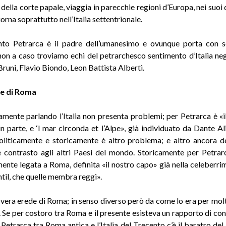
della corte papale, viaggia in parecchie regioni d’Europa, nei suoi
orna soprattutto nell’Italia settentrionale.
anto Petrarca è il padre dell’umanesimo e ovunque porta con s
 non a caso troviamo echi del petrarchesco sentimento d’Italia negli
runi, Flavio Biondo, Leon Battista Alberti.
e di Roma
mente parlando l’Italia non presenta problemi; per Petrarca è «i
n parte, e ‘l mar circonda et l’Alpe», già individuato da Dante Al
politicamente e storicamente è altro problema; e altro ancora de
 contrasto agli altri Paesi del mondo. Storicamente per Petrarca
mente legata a Roma, definita «il nostro capo» già nella celeberr
ntil, che quelle membra reggi».
la vera erede di Roma; in senso diverso però da come lo era per mol
Se per costoro tra Roma e il presente esisteva un rapporto di cont
Petrarca tra Roma antica e l’Italia del Trecento c’è il baratro de