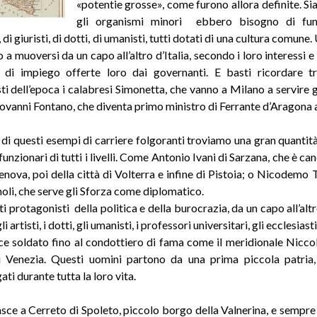
«potentie grosse», come furono allora definite. Si
gli organismi minori ebbero bisogno di funz
, di giuristi, di dotti, di umanisti, tutti dotati di una cultura comune
 a muoversi da un capo all’altro d’Italia, secondo i loro interessi 
à di impiego offerte loro dai governanti. E basti ricordare t
ti dell’epoca i calabresi Simonetta, che vanno a Milano a servire gl
ovanni Fontano, che diventa primo ministro di Ferrante d’Aragona 
 di questi esempi di carriere folgoranti troviamo una gran quantità 
funzionari di tutti i livelli. Come Antonio Ivani di Sarzana, che è can
nova, poi della città di Volterra e infine di Pistoia; o Nicodemo 
oli, che serve gli Sforza come diplomatico.
i protagonisti della politica e della burocrazia, da un capo all’altro
artisti, i dotti, gli umanisti, i professori universitari, gli ecclesiastic
ce soldato fino al condottiero di fama come il meridionale Niccol
i Venezia. Questi uomini partono da una prima piccola patria,
ati durante tutta la loro vita.
sce a Cerreto di Spoleto, piccolo borgo della Valnerina, e sempre 