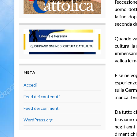
l’eccezione
uomo dott
latino dop
seconda del
Quando vali
cultura, l
immensamen
valica le m
META
E se ne vo
esperienze 
Accedi
sulla Germ
Feed dei contenuti
manca il vi
Feed dei commenti
Da tutto ci
troviamo e
WordPress.org
negli anni
dimentichi