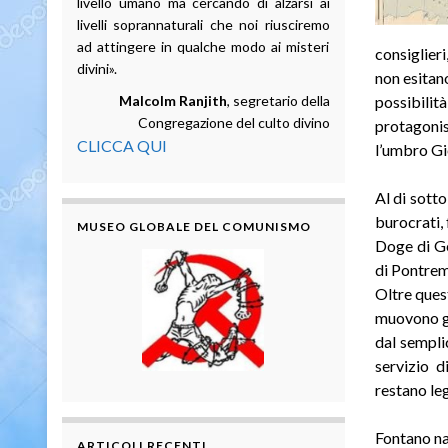
livello umano ma cercando di alzarsi ai
livelli soprannaturali che noi riusciremo
ad attingere in qualche modo ai misteri
consiglieri
divini».
non esitano
Malcolm Ranjith
, segretario della
possibilit
Congregazione del culto divino
protagonis
CLICCA QUI
l’umbro Gi
Al di sotto
burocrati, 
MUSEO GLOBALE DEL COMUNISMO
Doge di Ge
di Pontrem
Oltre quest
muovono gli 
dal sempli
servizio d
restano leg
Fontano na
ARTICOLI RECENTI