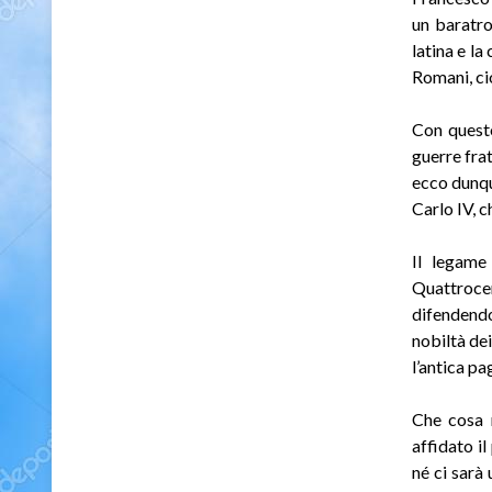
un baratro
latina e la
Romani, ci
Con questo
guerre fra
ecco dunqu
Carlo IV, 
Il legame
Quattrocen
difendendo 
nobiltà de
l’antica pa
Che cosa m
affidato i
né ci sarà