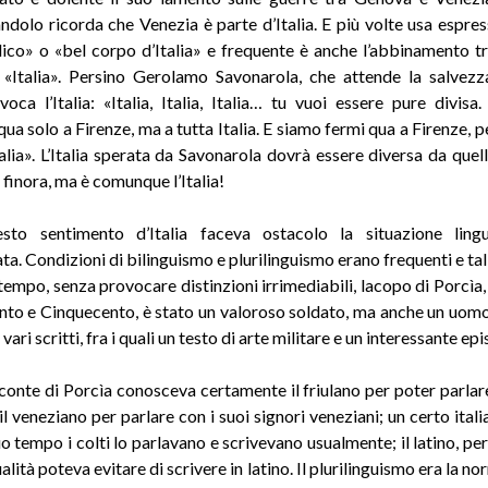
dolo ricorda che Venezia è parte d’Italia. E più volte usa espre
lico» o «bel corpo d’Italia» e frequente è anche l’abbinamento tr
 «Italia». Persino Gerolamo Savonarola, che attende la salvezz
nvoca l’Italia: «Italia, Italia, Italia… tu vuoi essere pure divisa
ua solo a Firenze, ma a tutta Italia. E siamo fermi qua a Firenze, p
talia». L’Italia sperata da Savonarola dovrà essere diversa da quel
 finora, ma è comunque l’Italia!
to sentimento d’Italia faceva ostacolo la situazione lingu
a. Condizioni di bilinguismo e plurilinguismo erano frequenti e tal
tempo, senza provocare distinzioni irrimediabili, lacopo di Porcìa, 
to e Cinquecento, è stato un valoroso soldato, ma anche un uomo
vari scritti, fra i quali un testo di arte militare e un interessante epi
 conte di Porcìa conosceva certamente il friulano per poter parlare
il veneziano per parlare con i suoi signori veneziani; un certo ital
uo tempo i colti lo parlavano e scrivevano usualmente; il latino, pe
lità poteva evitare di scrivere in latino. Il plurilinguismo era la no