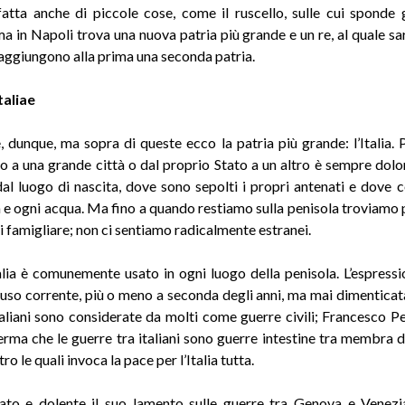
fatta anche di piccole cose, come il ruscello, sulle cui sponde
ma in Napoli trova una nuova patria più grande e un re, al quale sa
 aggiungono alla prima una seconda patria.
taliae
, dunque, ma sopra di queste ecco la patria più grande: l’Italia. 
o a una grande città o dal proprio Stato a un altro è sempre dolo
dal luogo di nascita, dove sono sepolti i propri antenati e dove
a e ogni acqua. Ma fino a quando restiamo sulla penisola troviamo
i famigliare; non ci sentiamo radicalmente estranei.
alia è comunemente usato in ogni luogo della penisola. L’espress
 uso corrente, più o meno a seconda degli anni, ma mai dimenticat
italiani sono considerate da molti come guerre civili; Francesco P
erma che le guerre tra italiani sono guerre intestine tra membra d
ro le quali invoca la pace per l’Italia tutta.
ato e dolente il suo lamento sulle guerre tra Genova e Venezi