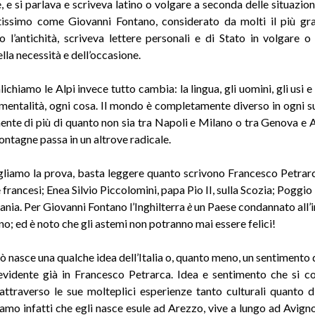
, e si parlava e scriveva latino o volgare a seconda delle situazio
issimo come Giovanni Fontano, considerato da molti il più gr
o l’antichità, scriveva lettere personali e di Stato in volgare o 
la necessità e dell’occasione.
chiamo le Alpi invece tutto cambia: la lingua, gli uomini, gli usi e
a mentalità, ogni cosa. Il mondo è completamente diverso in ogni s
te di più di quanto non sia tra Napoli e Milano o tra Genova e 
ontagne passa in un altrove radicale.
gliamo la prova, basta leggere quanto scrivono Francesco Petrarc
francesi; Enea Silvio Piccolomini, papa Pio II, sulla Scozia; Poggio
ania. Per Giovanni Fontano l’Inghilterra
è
un Paese condannato all’in
no; ed è noto che gli astemi non potranno mai essere felici!
ò nasce una qualche idea dell’Italia o, quanto meno, un sentimento d
vidente già in Francesco Petrarca. Idea e sentimento che si c
 attraverso le sue molteplici esperienze tanto culturali quanto d
amo infatti che egli nasce esule ad Arezzo, vive a lungo ad Avigno