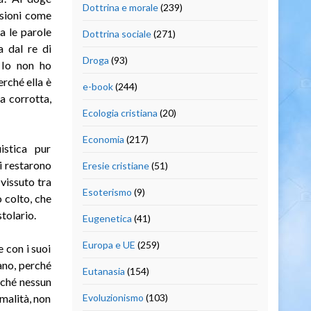
Dottrina e morale
(239)
ssioni come
a le parole
Dottrina sociale
(271)
a dal re di
Droga
(93)
. Io non ho
erché ella è
e-book
(244)
la corrotta,
Ecologia cristiana
(20)
Economia
(217)
istica pur
i restarono
Eresie cristiane
(51)
vissuto tra
Esoterismo
(9)
 colto, che
stolario.
Eugenetica
(41)
Europa e UE
(259)
 con i suoi
iano, perché
Eutanasia
(154)
rché nessun
rmalità, non
Evoluzionismo
(103)