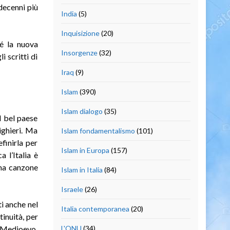
 decenni più
India
(5)
Inquisizione
(20)
é la nuova
Insorgenze
(32)
 scritti di
Iraq
(9)
Islam
(390)
Islam dialogo
(35)
l bel paese
ighieri. Ma
Islam fondamentalismo
(101)
finirla per
Islam in Europa
(157)
 l’Italia è
ima canzone
Islam in Italia
(84)
Israele
(26)
ti anche nel
Italia contemporanea
(20)
inuità, per
l Medioevo,
L'ONU
(34)