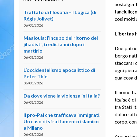
nostalgia 
fanciullo; 
Trattato di filosofia – I Logica (di
Régis Jolivet)
così molti
06/08/2026
Libertas I
Maaloula: l’incubo del ritorno dei
jihadisti, tredici anni dopo il
Due patrie
martirio
borgo nati
06/08/2026
staccarsi 
L’occidentalismo apocalittico di
ogni pietr
Peter Thiel
qualcosa d
06/08/2026
Il nome It
Da dove viene la violenza in Italia?
Italiae
è di
06/08/2026
tra Stati 
dolore aff
Il pro-Pal che trafficava immigrati.
Un caso di sfruttamento islamico
corpo, cont
a Milano
06/08/2026
Appassion