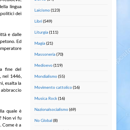
ella lingua
Laicismo
(123)
politici dei
Libri
(549)
Liturgia
(111)
ttà e dalle
mpetono. Ed
Magia
(21)
’imperatore
Massoneria
(70)
Medioevo
(119)
a fine del
, nel 1446,
Mondialismo
(55)
i, esalta la
Movimento cattolico
(16)
o abbraccio
Musica Rock
(16)
Nazionalsocialismo
(69)
lla quale è
? Non vi fu
No Global
(8)
o. Come è a