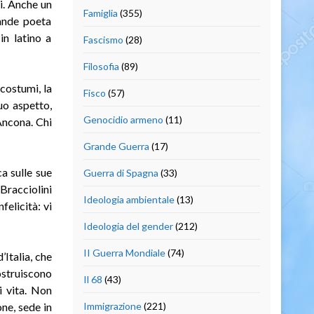
ni. Anche un
Famiglia
(355)
ande poeta
in latino a
Fascismo
(28)
Filosofia
(89)
 costumi, la
Fisco
(57)
uo aspetto,
Genocidio armeno
(11)
Ancona. Chi
Grande Guerra
(17)
a sulle sue
Guerra di Spagna
(33)
 Bracciolini
Ideologia ambientale
(13)
felicità: vi
Ideologia del gender
(212)
II Guerra Mondiale
(74)
’Italia, che
ostruiscono
Il 68
(43)
i vita. Non
ne, sede in
Immigrazione
(221)