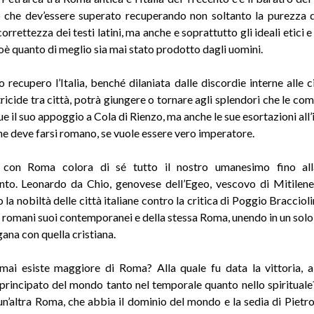
 che dev’essere superato recuperando non soltanto la purezza d
 correttezza dei testi latini, ma anche e soprattutto gli ideali etici e 
oè quanto di meglio sia mai stato prodotto dagli uomini.
 recupero l’Italia, benché dilaniata dalle discordie interne alle ci
tricide tra città, potrà giungere o tornare agli splendori che le co
e il suo appoggio a Cola di Rienzo, ma anche le sue esortazioni all
che deve farsi romano, se vuole essere vero imperatore.
 con Roma colora di sé tutto il nostro umanesimo fino all
to. Leonardo da Chio, genovese dell’Egeo, vescovo di Mitilene
la nobiltà delle città italiane contro la critica di Poggio Bracciolin
i romani suoi contemporanei e della stessa Roma, unendo in un sol
gana con quella cristiana.
ai esiste maggiore di Roma? Alla quale fu data la vittoria, a
l principato del mondo tanto nel temporale quanto nello spirituale
 un’altra Roma, che abbia il dominio del mondo e la sedia di Pietr