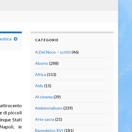
lesbica
CATEGORIE
A.Del Noce – scritti
(46)
Aborto
(288)
Africa
(153)
Aids
(15)
Al cinema
(39)
uattrocento
Ambientalismo
(339)
e di piccoli
inque Stati
Arte sacra
(21)
Napoli, le
Benedetto XVI
(181)