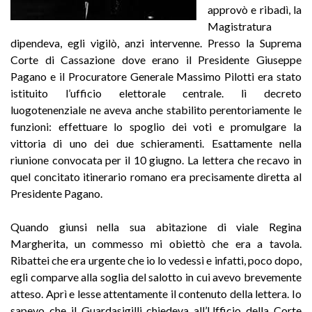
approvò e ribadì, la
Magistratura
dipendeva, egli vigilò, anzi intervenne. Presso la Suprema
Corte di Cassazione dove erano il Presidente Giuseppe
Pagano e il Procuratore Generale Massimo Pilotti era stato
istituito l’ufficio elettorale centrale. lì decreto
luogotenenziale ne aveva anche stabilito perentoriamente le
funzioni: effettuare lo spoglio dei voti e promulgare la
vittoria di uno dei due schieramenti. Esattamente nella
riunione convocata per il 10 giugno. La lettera che recavo in
quel concitato itinerario romano era precisamente diretta al
Presidente Pagano.
Quando giunsi nella sua abitazione di viale Regina
Margherita, un commesso mi obiettò che era a tavola.
Ribattei che era urgente che io lo vedessi e infatti, poco dopo,
egli comparve alla soglia del salotto in cui avevo brevemente
atteso. Aprì e lesse attentamente il contenuto della lettera. Io
sapevo che il Guardasigilli chiedeva all’Ufficio della Corte