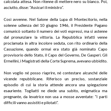
calcolata attesa. Non ritenne di mettere nero su bianco. Poi,
asciutto, disse: “Assicuri il ministro”.
Così avvenne. Nel Salone della Lupa di Montecitorio, nella
solenne udienza del 10 giugno 1946, il Presidente Pagano
comunicò soltanto il numero dei voti espressi, ma si astenne
dal pronunziare la vittoria. La Repubblica infatti venne
proclamata in altra incolore seduta, con rito ordinario della
Cassazione, quando ormai era stato già nominato Capo
provvisorio dello Stato, il Capo del Governo, De Gasperi. Gli
Ermellini, i Magistrati della Corte Suprema, avevano ubbidito.
Non voglio né posso riaprire, né contestare alcunché delle
vicende repubblicane. Riferisco un preciso, sostanziale
episodio di cui la storia attende ancora una spiegazione
esauriente. Togliatti ne diede una subito, enigmatica ma
pregnante, da levatrice non usa a mosse avventate: “I parti
difficili vanno assistiti e pilotati”.