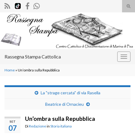
Atti
il
Search for:
mod
di
rice
Rassegna Stampa Cattolica
Attiv
la
Home
»
Un’ombra sulla Repubblica
navig
La "strage cercata" di via Rasella
Beatrice di Ornacieu
Un’ombra sulla Repubblica
SET
07
Di
Redazione
in
Storia italiana