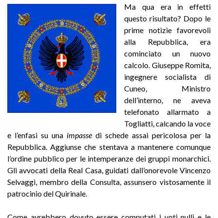
Ma qua era in effetti
questo risultato? Dopo le
prime notizie favorevoli
alla Repubblica, era
cominciato un nuovo
calcolo. Giuseppe Romita,
ingegnere socialista di
Cuneo, Ministro
dell’interno, ne aveva
telefonato allarmato a
Togliatti, calcando la voce
e l’enfasi su una
impasse
di schede assai pericolosa per la
Repubblica. Aggiunse che stentava a mantenere comunque
l’ordine pubblico per le intemperanze dei gruppi monarchici.
Gli avvocati della Real Casa, guidati dall’onorevole Vincenzo
Selvaggi, membro della Consulta, assunsero vistosamente il
patrocinio del Quirinale.
Come avrebbero dovuto essere computati i voti nulli e le