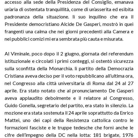
accesso alla sede della Presidenza del Consiglio, emanava
un’aria di ostentata tranquillità, come di un’asserita ed esibita
padronanza della situazione. lì suo inquilino che era il
Presidente democristiano Alcide De Gasperi, mostrò in quei
frangentì una calma che nei giorni precedenti alla Camera e
nei pubblici comizi mi era sembrata più cauta e misurata.
Al Viminale, poco dopo il 2 giugno, giornata del referendum
istituzionale e circolati i primi conteggi, si ostentò sicurezza
sulla sconfitta della Monarchia. lì partito della Democrazia
Cristiana aveva deciso per il voto repubblicano all’ultima ora,
nel Congresso alla città universitaria di Roma dal 24 al 27
aprile. Era stato notato che al pronunciamento De Gasperi
aveva applaudito debolmente e il relatore al Congresso,
Guido Gonella, segretario del partito, era stato in silenzio. La
mozione era stata sostenuta il 24 aprile soprattutto da Enrico
Mattei, uno dei capi della Resistenza cattolica contro le
formazioni fasciste e le truppe tedesche che fornì anche le
cifre dell’impegno della DC nella lotta: 181 brigate, 1976