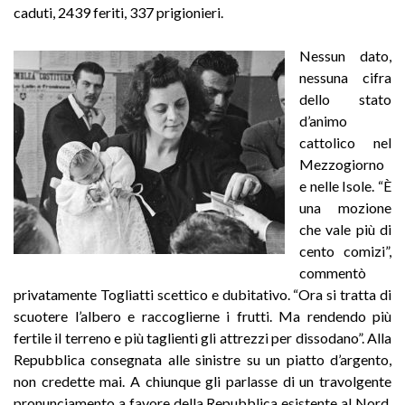
caduti, 2439 feriti, 337 prigionieri.
Nessun dato,
nessuna cifra
dello stato
d’animo
cattolico nel
Mezzogiorno
e nelle Isole. “È
una mozione
che vale più di
cento comizi”,
commentò
privatamente Togliatti scettico e dubitativo. “Ora si tratta di
scuotere l’albero e raccoglierne i frutti. Ma rendendo più
fertile il terreno e più taglienti gli attrezzi per dissodano”. Alla
Repubblica consegnata alle sinistre su un piatto d’argento,
non credette mai. A chiunque gli parlasse di un travolgente
pronunciamento a favore della Repubblica esistente al Nord,