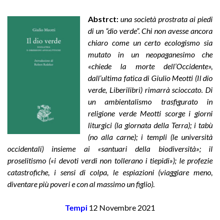
Abstrct:
una società prostrata ai piedi
di un “dio verde”. Chi non avesse ancora
chiaro come un certo ecologismo sia
mutato in un neopaganesimo che
«chiede la morte dell’Occidente»,
dall’ultima fatica di Giulio Meotti (Il dio
verde, Liberilibri) rimarrà scioccato. Di
un ambientalismo trasfigurato in
religione verde Meotti scorge i giorni
liturgici (la giornata della Terra); i tabù
(no alla carne); i templi (le università
occidentali) insieme ai «santuari della biodiversità»; il
proselitismo («i devoti verdi non tollerano i tiepidi»); le profezie
catastrofiche, i sensi di colpa, le espiazioni (viaggiare meno,
diventare più poveri e con al massimo un figlio).
Tempi
1
2 Novembre 2021