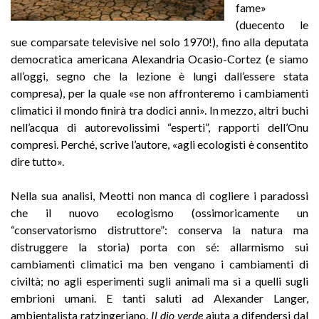
fame»
(duecento le
sue comparsate televisive nel solo 1970!), fino alla deputata
democratica americana Alexandria Ocasio-Cortez (e siamo
all’oggi, segno che la lezione è lungi dall’essere stata
compresa), per la quale «se non affronteremo i cambiamenti
climatici il mondo finirà tra dodici anni». In mezzo, altri buchi
nell’acqua di autorevolissimi “esperti”, rapporti dell’Onu
compresi. Perché, scrive l’autore, «agli ecologisti è consentito
dire tutto».
Nella sua analisi, Meotti non manca di cogliere i paradossi
che il nuovo ecologismo (ossimoricamente un
“conservatorismo distruttore”: conserva la natura ma
distruggere la storia) porta con sé: allarmismo sui
cambiamenti climatici ma ben vengano i cambiamenti di
civiltà; no agli esperimenti sugli animali ma sì a quelli sugli
embrioni umani. E tanti saluti ad Alexander Langer,
ambientalista ratzingeriano.
Il dio verde
aiuta a difendersi dal