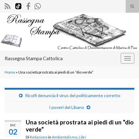
Atti
il
Search for:
mod
di
rice
Rassegna Stampa Cattolica
Attiv
la
Home
»
Una società prostrata ai piedi di un “dio verde”
navig
Ricolfi denuncia il virus del politicamente corretto
I poveri del Libano
Una società prostrata ai piedi di un “dio
DIC
verde”
02
Di
Redazione
in
Ambientalismo
,
Libri