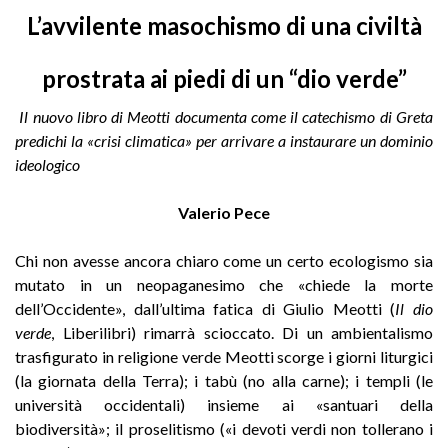
L’avvilente masochismo di una civiltà
prostrata ai piedi di un “dio verde”
Il nuovo libro di Meotti documenta come il catechismo di Greta
predichi la «crisi climatica» per arrivare a instaurare un dominio
ideologico
Valerio Pece
Chi non avesse ancora chiaro come un certo ecologismo sia
mutato in un neopaganesimo che «chiede la morte
dell’Occidente», dall’ultima fatica di Giulio Meotti (
Il dio
verde
, Liberilibri) rimarrà scioccato. Di un ambientalismo
trasfigurato in religione verde Meotti scorge i giorni liturgici
(la giornata della Terra); i tabù (no alla carne); i templi (le
università occidentali) insieme ai «santuari della
biodiversità»; il proselitismo («i devoti verdi non tollerano i