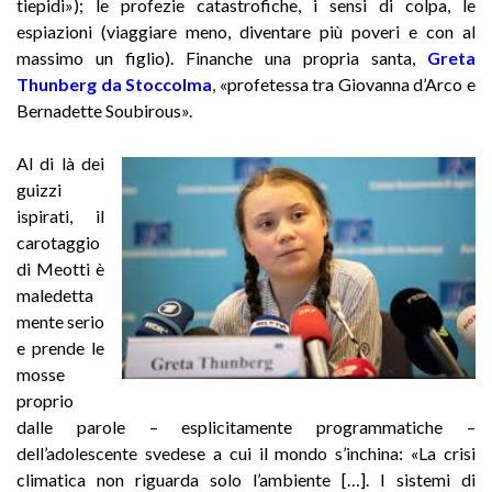
tiepidi»); le profezie catastrofiche, i sensi di colpa, le
espiazioni (viaggiare meno, diventare più poveri e con al
massimo un figlio). Finanche una propria santa,
Greta
Thunberg da Stoccolma
,
«profetessa tra Giovanna d’Arco e
Bernadette Soubirous».
Al di là dei
guizzi
ispirati, il
carotaggio
di Meotti è
maledetta
mente serio
e prende le
mosse
proprio
dalle parole – esplicitamente programmatiche –
dell’adolescente svedese a cui il mondo s’inchina: «La crisi
climatica non riguarda solo l’ambiente […]. I sistemi di