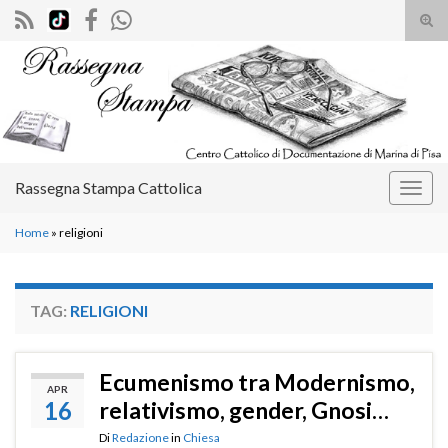
Atti
il
Search for:
mod
di
rice
Rassegna Stampa Cattolica
Attiv
la
Home
»
religioni
navig
TAG:
RELIGIONI
Ecumenismo tra Modernismo,
APR
16
relativismo, gender, Gnosi…
Di
Redazione
in
Chiesa