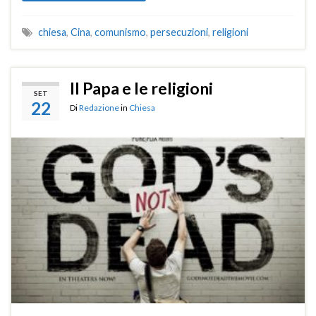
chiesa
,
Cina
,
comunismo
,
persecuzioni
,
religioni
Il Papa e le religioni
SET
22
Di
Redazione
in
Chiesa