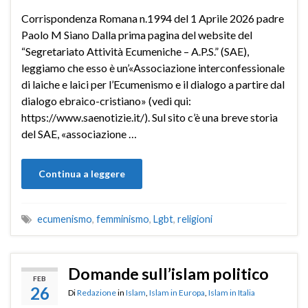
Corrispondenza Romana n.1994 del 1 Aprile 2026 padre
Paolo M Siano Dalla prima pagina del website del
“Segretariato Attività Ecumeniche – A.P.S.” (SAE),
leggiamo che esso è un’«Associazione interconfessionale
di laiche e laici per l’Ecumenismo e il dialogo a partire dal
dialogo ebraico-cristiano» (vedi qui:
https://www.saenotizie.it/). Sul sito c’è una breve storia
del SAE, «associazione …
Continua a leggere
ecumenismo
,
femminismo
,
Lgbt
,
religioni
Domande sull’islam politico
FEB
26
Di
Redazione
in
Islam
,
Islam in Europa
,
Islam in Italia