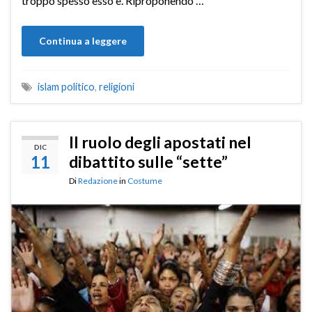
troppo spesso esso è. Riproponendo …
Continua a leggere
islam politico
,
religioni
Il ruolo degli apostati nel
DIC
11
dibattito sulle “sette”
Di
Redazione
in
Costume