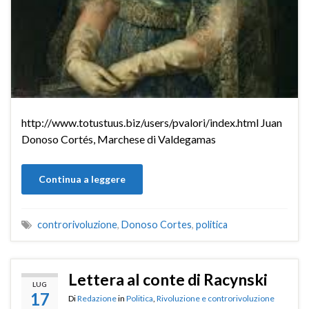
http://www.totustuus.biz/users/pvalori/index.html Juan
Donoso Cortés, Marchese di Valdegamas
Continua a leggere
controrivoluzione
,
Donoso Cortes
,
politica
Lettera al conte di Racynski
LUG
17
Di
Redazione
in
Politica
,
Rivoluzione e controrivoluzione