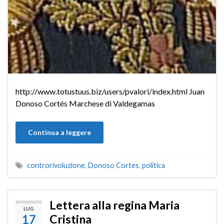
http://www.totustuus.biz/users/pvalori/index.html Juan
Donoso Cortés Marchese di Valdegamas
Continua a leggere
controrivoluzione
,
Donoso Cortes
,
politica
Lettera alla regina Maria
LUG
17
Cristina