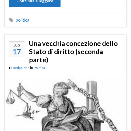
Continua a leggere
politica
Una vecchia concezione dello
LUG
17
Stato di diritto (seconda
parte)
Di
Redazione
in
Politica