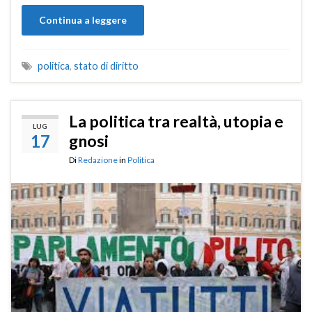
Continua a leggere
politica
,
stato di diritto
La politica tra realtà, utopia e
LUG
17
gnosi
Di
Redazione
in
Politica