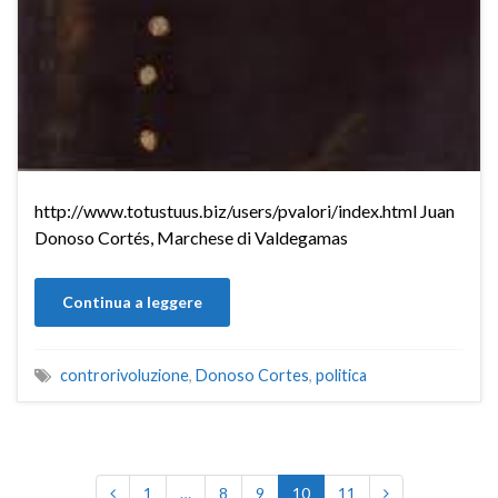
http://www.totustuus.biz/users/pvalori/index.html Juan
Donoso Cortés, Marchese di Valdegamas
Continua a leggere
controrivoluzione
,
Donoso Cortes
,
politica
1
…
8
9
10
11