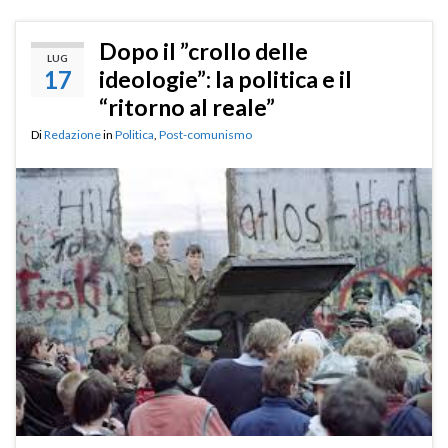
Dopo il ”crollo delle
LUG
17
ideologie”: la politica e il
“ritorno al reale”
Di
Redazione
in
Politica
,
Post-comunismo