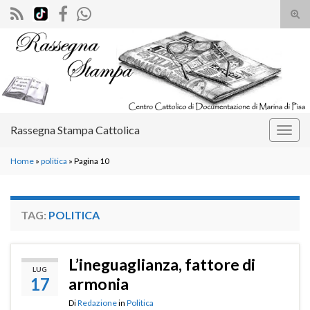
Atti
il
Search for:
mod
di
rice
Rassegna Stampa Cattolica
Attiv
la
Home
»
politica
»
Pagina 10
navig
TAG:
POLITICA
L’ineguaglianza, fattore di
LUG
17
armonia
Di
Redazione
in
Politica