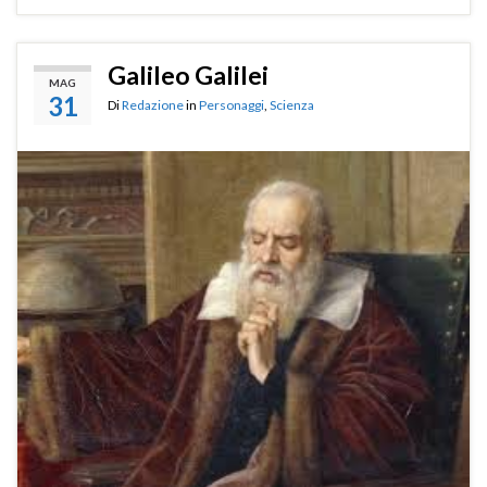
Galileo Galilei
MAG
31
Di
Redazione
in
Personaggi
,
Scienza