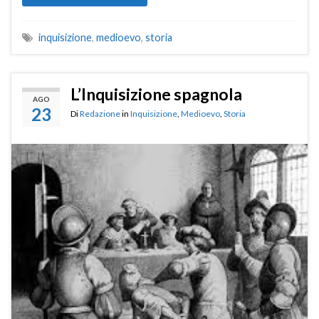
inquisizione
,
medioevo
,
storia
L’Inquisizione spagnola
AGO
23
Di
Redazione
in
Inquisizione
,
Medioevo
,
Storia