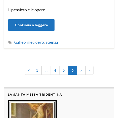
Il pensiero e le opere
Continua a leggere
Galileo
,
medioevo
,
scienza
1
…
4
5
6
7
LA SANTA MESSA TRIDENTINA