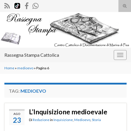
Atti
il
Search for:
mod
di
rice
Rassegna Stampa Cattolica
Attiv
la
Home
»
medioevo
»
Pagina 6
navig
TAG:
MEDIOEVO
L’Inquisizione medioevale
AGO
23
Di
Redazione
in
Inquisizione
,
Medioevo
,
Storia