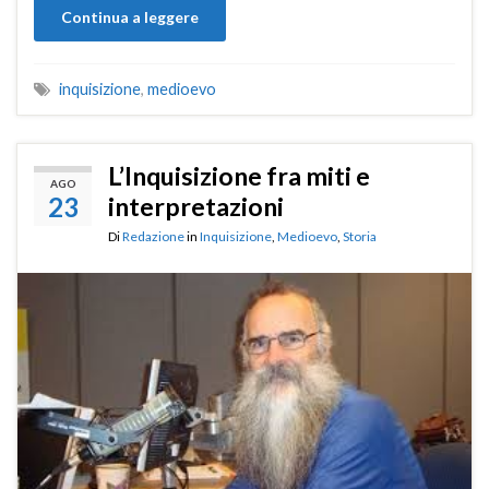
Continua a leggere
inquisizione
,
medioevo
L’Inquisizione fra miti e
AGO
23
interpretazioni
Di
Redazione
in
Inquisizione
,
Medioevo
,
Storia