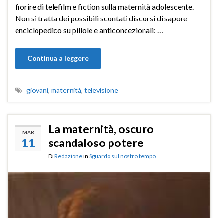
fiorire di telefilm e fiction sulla maternità adolescente.
Non si tratta dei possibili scontati discorsi di sapore
enciclopedico su pillole e anticoncezionali: …
Continua a leggere
giovani
,
maternità
,
televisione
La maternità, oscuro
MAR
11
scandaloso potere
Di
Redazione
in
Sguardo sul nostro tempo