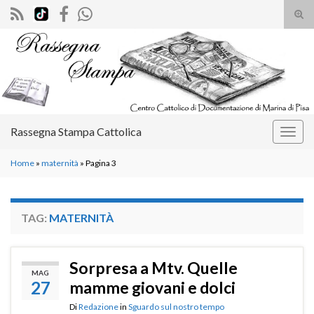
Atti
il
Search for:
mod
di
rice
Rassegna Stampa Cattolica
Attiv
la
Home
»
maternità
»
Pagina 3
navig
TAG:
MATERNITÀ
Sorpresa a Mtv. Quelle
MAG
27
mamme giovani e dolci
Di
Redazione
in
Sguardo sul nostro tempo