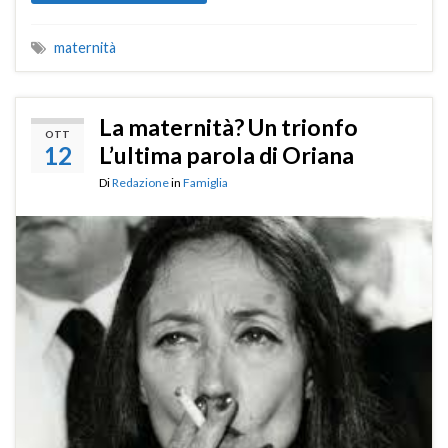
maternità
La maternità? Un trionfo
OTT
12
L’ultima parola di Oriana
Di
Redazione
in
Famiglia