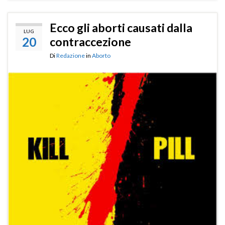
Ecco gli aborti causati dalla
LUG
20
contraccezione
Di
Redazione
in
Aborto