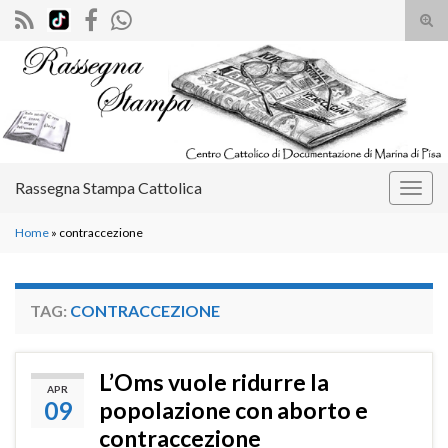
Atti
il
Search for:
mod
di
rice
Rassegna Stampa Cattolica
Attiv
la
Home
»
contraccezione
navig
TAG:
CONTRACCEZIONE
L’Oms vuole ridurre la
APR
09
popolazione con aborto e
contraccezione