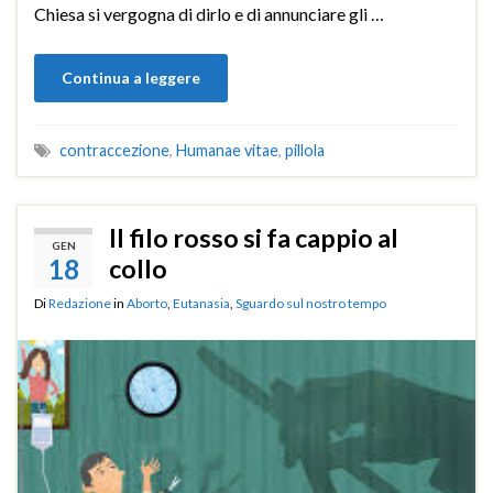
Chiesa si vergogna di dirlo e di annunciare gli …
Continua a leggere
contraccezione
,
Humanae vitae
,
pillola
Il filo rosso si fa cappio al
GEN
18
collo
Di
Redazione
in
Aborto
,
Eutanasia
,
Sguardo sul nostro tempo