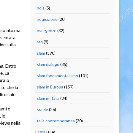
India
(5)
Inquisizione
(20)
 isolato ma
Insorgenze
(32)
esentata
Iraq
(9)
ine sulla
Islam
(390)
Islam dialogo
(35)
na. Entro
e. La
Islam fondamentalismo
(101)
braio
to che la
Islam in Europa
(157)
itoriale.
Islam in Italia
(84)
ami e
Israele
(26)
,
le
Italia contemporanea
(20)
News nella
L'ONU
(34)