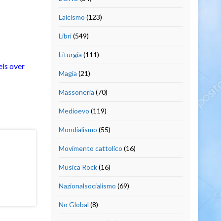
Laicismo
(123)
Libri
(549)
Liturgia
(111)
ls over
Magia
(21)
Massoneria
(70)
Medioevo
(119)
Mondialismo
(55)
Movimento cattolico
(16)
Musica Rock
(16)
Nazionalsocialismo
(69)
No Global
(8)