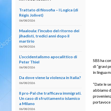
Trattato di filosofia – I Logica (di
Régis Jolivet)
06/08/2026
Maaloula: l’incubo del ritorno dei
jihadisti, tredici anni dopo il
martirio
06/08/2026
L’occidentalismo apocalittico di
SBS ha con
Peter Thiel
di “gravi p
06/08/2026
in lingua 
Da dove viene la violenza in Italia?
06/08/2026
“Date le se
abbiamo de
Il pro-Pal che trafficava immigrati.
provenienz
Un caso di sfruttamento islamico
portavoce 
a Milano
06/08/2026