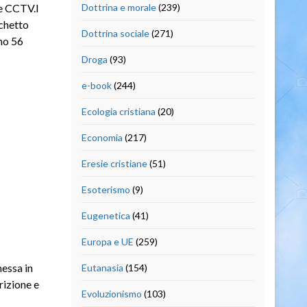
le CCTV.I
Dottrina e morale
(239)
chetto
Dottrina sociale
(271)
no 56
Droga
(93)
e-book
(244)
Ecologia cristiana
(20)
Economia
(217)
Eresie cristiane
(51)
Esoterismo
(9)
Eugenetica
(41)
Europa e UE
(259)
messa in
Eutanasia
(154)
rizione e
Evoluzionismo
(103)