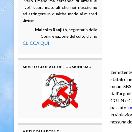
livello umano ma cercando di alzarsi ai
livelli soprannaturali che noi riusciremo
ad attingere in qualche modo ai misteri
divini».
Malcolm Ranjith
, segretario della
Congregazione del culto divino
CLICCA QUI
MUSEO GLOBALE DEL COMUNISMO
L’emittent
statali cin
umani.SBS 
dall’organ
CGTN e CCT
passato
i
n
in violazi
nessuna de
ARTICOLI RECENTI