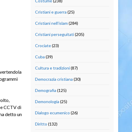
Costume
(238)
Cristiani e guerra
(25)
Cristiani nell'islam
(284)
Cristiani perseguitati
(205)
Crociate
(23)
Cuba
(39)
Cultura e tradizioni
(87)
vvertendola
programmi
Democrazia cristiana
(30)
Demografia
(125)
olto,
Demonologia
(25)
N e CCTV di
Dialogo ecumenico
(26)
ha detto un
Diritto
(132)