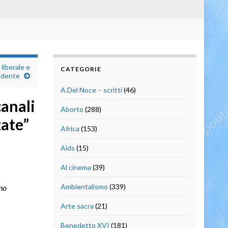
liberale e
CATEGORIE
cidente
A.Del Noce – scritti
(46)
canali
Aborto
(288)
zate”
Africa
(153)
Aids
(15)
Al cinema
(39)
Ambientalismo
(339)
no
Arte sacra
(21)
Benedetto XVI
(181)