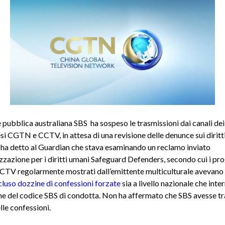
e pubblica australiana
SBS
ha sospeso le trasmissioni dai canali de
esi CGTN e CCTV, in attesa di una revisione delle denunce sui diritt
ha detto al Guardian che stava esaminando un reclamo inviato
izzazione per i diritti umani Safeguard Defenders, secondo cui i p
V regolarmente mostrati dall’emittente multiculturale avevano 
cluso dozzine di confessioni forzate
sia a livello nazionale che inte
one del codice SBS di condotta.
Non ha affermato che SBS avesse t
lle confessioni.