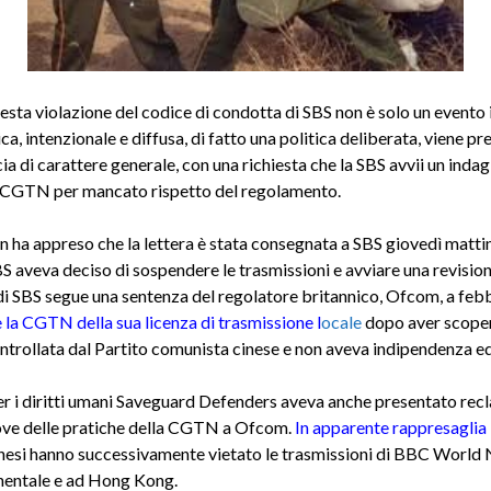
esta violazione del codice di condotta di SBS non è solo un evento
ca, intenzionale e diffusa, di fatto una politica deliberata, viene pr
a di carattere generale, con una richiesta che la SBS avvii un indag
CGTN per mancato rispetto del regolamento.
an ha appreso che la lettera è stata consegnata a SBS giovedì matti
S aveva deciso di sospendere le trasmissioni e avviare una revision
di SBS segue una sentenza del regolatore britannico, Ofcom, a feb
 la CGTN della sua licenza di trasmissione l
ocale
dopo aver scoper
ontrollata dal Partito comunista cinese e non aveva indipendenza ed
 i diritti umani Saveguard Defenders aveva anche presentato recl
ove delle pratiche della CGTN a Ofcom
.
In apparente rappresaglia
inesi hanno successivamente vietato le trasmissioni di BBC World 
nentale e ad Hong Kong.