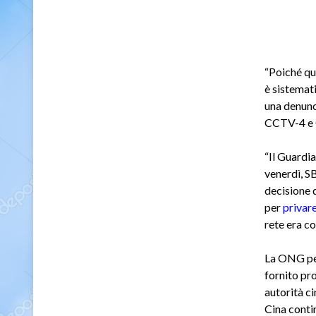
“Poiché qu
è sistemati
una denunci
CCTV-4 e 
“Il Guardi
venerdì, SB
decisione 
pe
r
privare
rete era c
La ONG per
fornito pr
autorità c
Cina conti