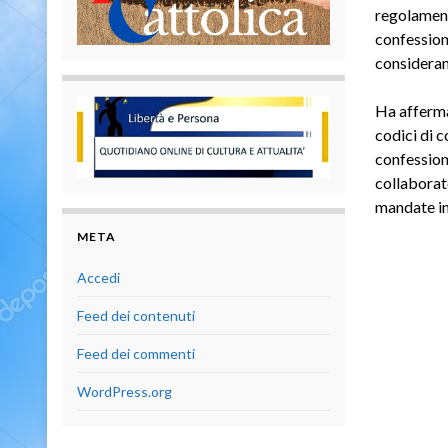
regolament
confession
considerand
Ha afferma
codici di c
confession
collaborato
mandate in 
META
Accedi
Feed dei contenuti
Feed dei commenti
WordPress.org