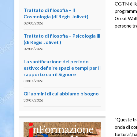
CGTN è l’em
Trattato di filosofia – II
programmi 
Cosmologia (di Régis Jolivet)
Great Wall
02/08/2026
persone tr
Trattato di filosofia – Psicologia III
(di Régis Jolivet )
02/08/2026
La santificazione del periodo
estivo: definire spazi e tempi per il
rapporto con il Signore
30/07/2026
Gli uomini di cui abbiamo bisogno
30/07/2026
“Queste tr
onda di con
tortura”, h