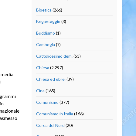
Bioetica
(266)
Brigantaggio
(3)
Buddismo
(1)
Cambogia
(7)
Cattolicesimo dem.
(53)
Chiesa
(2.297)
i media
Chiesa ed ebrei
(39)
i
Cina
(165)
rogrammi
Comunismo
(377)
in
rnazionale,
Comunismo in Italia
(166)
rasmesso
Corea del Nord
(20)