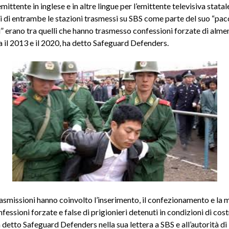
ittente in inglese e in altre lingue per l’emittente televisiva stata
di entrambe le stazioni trasmessi su SBS come parte del suo “pac
” erano tra quelli che hanno trasmesso confessioni forzate di alme
a il 2013 e il 2020, ha detto Safeguard Defenders.
asmissioni hanno coinvolto l’inserimento, il confezionamento e la 
fessioni forzate e false di prigionieri detenuti in condizioni di cost
a detto Safeguard Defenders nella sua lettera a SBS e all’autorità di